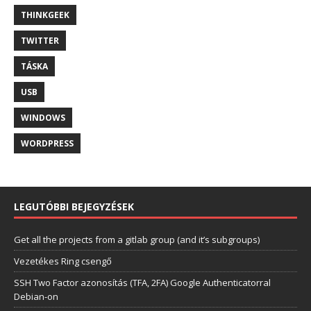
THINKGEEK
TWITTER
TÁSKA
USB
WINDOWS
WORDPRESS
LEGUTÓBBI BEJEGYZÉSEK
Get all the projects from a gitlab group (and it’s subgroups)
Vezetékes Ring csengő
SSH Two Factor azonosítás (TFA, 2FA) Google Authenticatorral
Debian-on