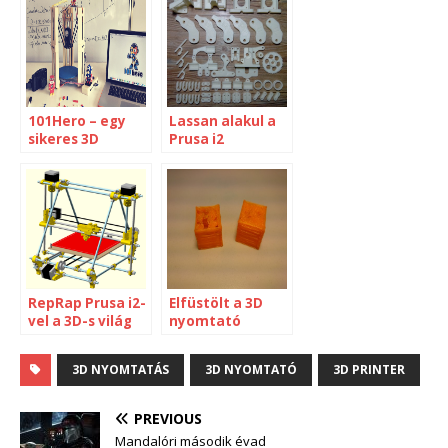
101Hero – egy
Lassan alakul a
sikeres 3D
Prusa i2
nyomtató
Kickstarter?
RepRap Prusa i2-
Elfüstölt a 3D
vel a 3D-s világ
nyomtató
nyomában
3D NYOMTATÁS
3D NYOMTATÓ
3D PRINTER
PREVIOUS
Mandalóri második évad