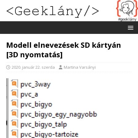
Modell elnevezések SD kártyán
[3D nyomtatás]
2020. január 22. szerda
Martina Varsányi