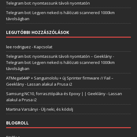
Telegram bot: nyomtassunk távoli nyomtatón
Telegram bot: Legyen neked is hálózati scannered 1000km
távolságban
LEGUTÓBBI HOZZÁSZÓLÁSOK
lee rodriguez
-
Kapcsolat
Telegram bot: nyomtassunk távoli nyomtatón – Geeklány
-
Telegram bot: Legyen neked is hálózati scannered 1000km
távolságban
ATMega644P + Sanguinololu + új Sprinter firmware // Fail –
Geeklány
-
Lassan alakul a Prusa i2
Samsung NC10, forrasztópáka és Epoxy | | Geeklány
-
Lassan
alakul a Prusa i2
Martina Varsányi
-
Ülj neki, és kódolj
BLOGROLL