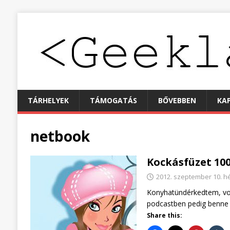
TÁRHELYEK
TÁMOGATÁS
BŐVEBBEN
KA
netbook
Kockásfüzet 10
2012. szeptember 10. h
Konyhatündérkedtem, vol
podcastben pedig benne 
Share this: