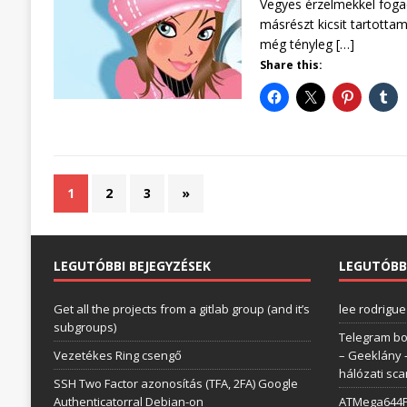
Vegyes érzelmekkel fogad
másrészt kicsit tartotta
még tényleg
[…]
Share this:
1
2
3
»
LEGUTÓBBI BEJEGYZÉSEK
LEGUTÓBB
Get all the projects from a gitlab group (and it’s
lee rodrigue
subgroups)
Telegram bo
Vezetékes Ring csengő
– Geeklány
hálózati sc
SSH Two Factor azonosítás (TFA, 2FA) Google
Authenticatorral Debian-on
ATMega644P 