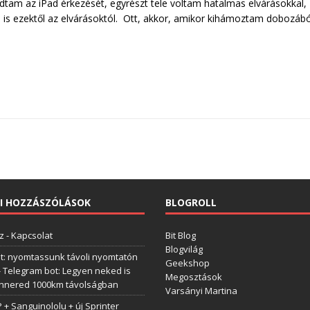
tam az iPad érkezését, egyrészt tele voltam hatalmas elvárásokkal,
m is ezektől az elvárásoktól. Ott, akkor, amikor kihámoztam dobozábó
I HOZZÁSZÓLÁSOK
BLOGROLL
z
-
Kapcsolat
Bit Blog
Blogvilág
t: nyomtassunk távoli nyomtatón
Geekshop
-
Telegram bot: Legyen neked is
Megosztások
annered 1000km távolságban
Varsányi Martina
+ Sanguinololu + új Sprinter