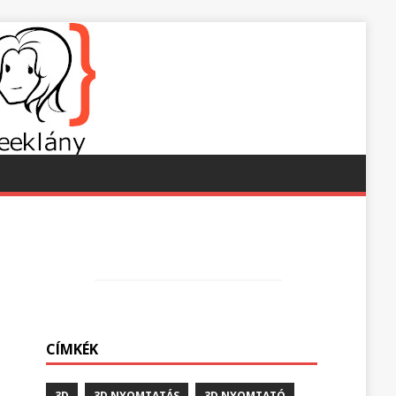
CÍMKÉK
3D
3D NYOMTATÁS
3D NYOMTATÓ