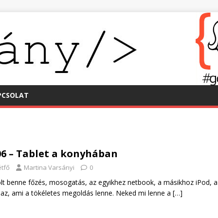
PCSOLAT
06 – Tablet a konyhában
étfő
Martina Varsányi
0
t benne főzés, mosogatás, az egyikhez netbook, a másikhoz iPod, a
az, ami a tökéletes megoldás lenne. Neked mi lenne a
[…]