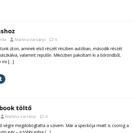
áshoz
erda
Martina Varsányi
9
ttünk úton, aminek első részét részben autóban, második részét
szkálva, valamint repülőn. Miközben pakoltam ki a bőröndből,
y mi
[…]
book töltő
Martina Varsányi
0
ő végre megdobogtatta a szivem. Már a speckója miatt is csorog a
ön egy – a többi extra
[…]