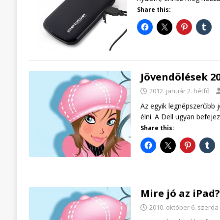
Share this:
Jövendölések 20
2012. január 2. hétfő
Az egyik legnépszerűbb jö
élni. A Dell ugyan befej
Share this:
Mire jó az iPad?
2010. október 6. szerda