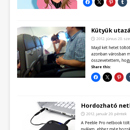
Kütyük utaz
2012. június 20. sz
Majd két hetet töltö
azonban városban má
összevetettem, hog
Share this:
Hordozható net
2012. január 20. péntek
A Peeble Pro netbook tölt
nyálam, ehhez még hozzáj