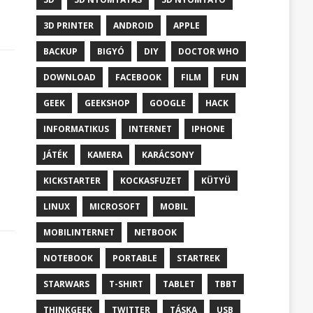
3D PRINTER
ANDROID
APPLE
BACKUP
BIGYÓ
DIY
DOCTOR WHO
DOWNLOAD
FACEBOOK
FILM
FUN
GEEK
GEEKSHOP
GOOGLE
HACK
INFORMATIKUS
INTERNET
IPHONE
JÁTÉK
KAMERA
KARÁCSONY
KICKSTARTER
KOCKASFUZET
KÜTYÜ
LINUX
MICROSOFT
MOBIL
MOBILINTERNET
NETBOOK
NOTEBOOK
PORTABLE
STARTREK
STARWARS
T-SHIRT
TABLET
TBBT
THINKGEEK
TWITTER
TÁSKA
USB