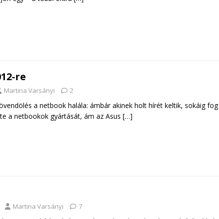
12-re
Martina Varsányi
2
vendölés a netbook halála: ámbár akinek holt hírét keltik, sokáig fog
ezte a netbookok gyártását, ám az Asus
[…]
Martina Varsányi
7