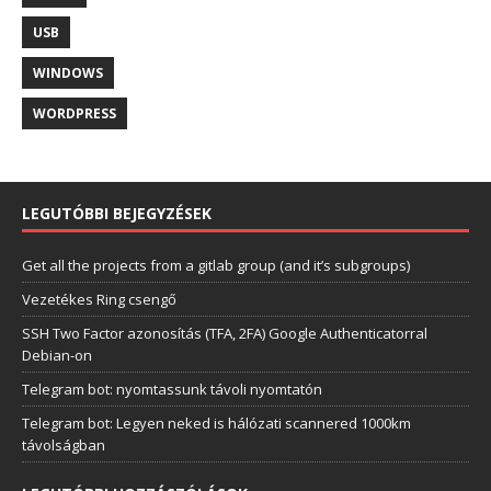
USB
WINDOWS
WORDPRESS
LEGUTÓBBI BEJEGYZÉSEK
Get all the projects from a gitlab group (and it’s subgroups)
Vezetékes Ring csengő
SSH Two Factor azonosítás (TFA, 2FA) Google Authenticatorral
Debian-on
Telegram bot: nyomtassunk távoli nyomtatón
Telegram bot: Legyen neked is hálózati scannered 1000km
távolságban