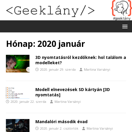
Hónap:
2020 január
3D nyomtatásról kezdőknek: hol találom a
modelleket?
2020. január 29. szerda
Martina Varsányi
Modell elnevezések SD kártyán [3D
nyomtatás]
2020. január 22. szerda
Martina Varsányi
Mandalóri második évad
2020. január 2. csütörtök
Martina Varsányi