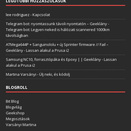
LEGUTÓBBI HOZZÁSZÓLÁSOK
lee rodriguez
-
Kapcsolat
Telegram bot: nyomtassunk távoli nyomtatón – Geeklány
-
Telegram bot: Legyen neked is hálózati scannered 1000km
távolságban
ATMega644P + Sanguinololu + új Sprinter firmware // Fail –
Geeklány
-
Lassan alakul a Prusa i2
Samsung NC10, forrasztópáka és Epoxy | | Geeklány
-
Lassan
alakul a Prusa i2
Martina Varsányi
-
Ülj neki, és kódolj
BLOGROLL
Bit Blog
Blogvilág
Geekshop
Megosztások
Varsányi Martina