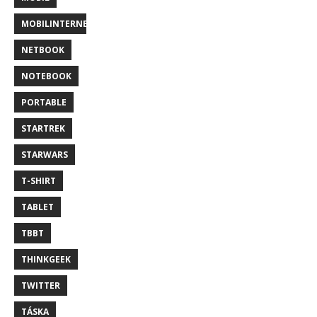
MOBILINTERNET
NETBOOK
NOTEBOOK
PORTABLE
STARTREK
STARWARS
T-SHIRT
TABLET
TBBT
THINKGEEK
TWITTER
TÁSKA