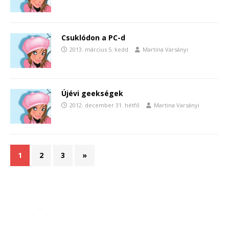
Csuklódon a PC-d
2013. március 5. kedd
Martina Varsányi
Újévi geekségek
2012. december 31. hétfő
Martina Varsányi
1
2
3
»