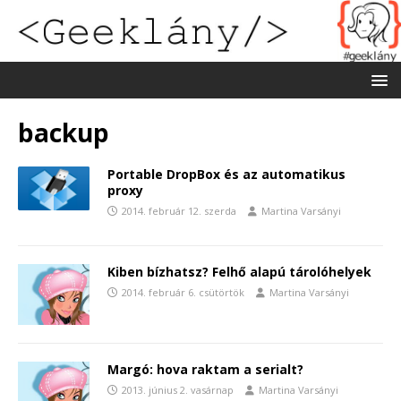
backup
Portable DropBox és az automatikus
proxy
2014. február 12. szerda
Martina Varsányi
Kiben bízhatsz? Felhő alapú tárolóhelyek
2014. február 6. csütörtök
Martina Varsányi
Margó: hova raktam a serialt?
2013. június 2. vasárnap
Martina Varsányi