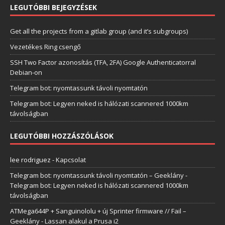
LEGUTÓBBI BEJEGYZÉSEK
Get all the projects from a gitlab group (and it’s subgroups)
Vezetékes Ring csengő
SSH Two Factor azonosítás (TFA, 2FA) Google Authenticatorral
Debian-on
Telegram bot: nyomtassunk távoli nyomtatón
Telegram bot: Legyen neked is hálózati scannered 1000km
távolságban
LEGUTÓBBI HOZZÁSZÓLÁSOK
lee rodriguez
-
Kapcsolat
Telegram bot: nyomtassunk távoli nyomtatón – Geeklány
-
Telegram bot: Legyen neked is hálózati scannered 1000km
távolságban
ATMega644P + Sanguinololu + új Sprinter firmware // Fail –
Geeklány
-
Lassan alakul a Prusa i2