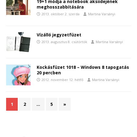
19+1 módja a notebook aksiidejének
meghosszabbítására
2013. október 2. szerda
Martina Varsányi
Vízálló jegyzetfüzet
2013. augusztus 8. csütörtök
Martina Varsányi
Kockásfüzet 1018 – Windows 8 tapogatás
20 percben
2012. november 12. hétfő
Martina Varsányi
1
2
…
5
»