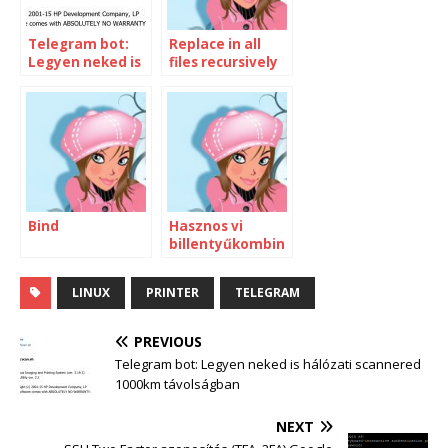
Telegram bot:
Replace in all
Legyen neked is
files recursively
hálózati
scannered
1000km
távolságban
Bind
Hasznos vi
billentyűkombin
ációk
LINUX
PRINTER
TELEGRAM
PREVIOUS
Telegram bot: Legyen neked is hálózati scannered
1000km távolságban
NEXT