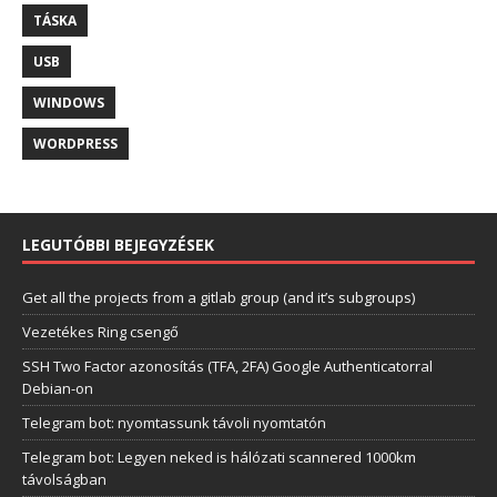
TÁSKA
USB
WINDOWS
WORDPRESS
LEGUTÓBBI BEJEGYZÉSEK
Get all the projects from a gitlab group (and it’s subgroups)
Vezetékes Ring csengő
SSH Two Factor azonosítás (TFA, 2FA) Google Authenticatorral
Debian-on
Telegram bot: nyomtassunk távoli nyomtatón
Telegram bot: Legyen neked is hálózati scannered 1000km
távolságban