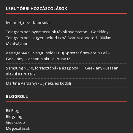
LEGUTÓBBI HOZZÁSZÓLÁSOK
lee rodriguez
-
Kapcsolat
Telegram bot: nyomtassunk távoli nyomtatón – Geeklány
-
Telegram bot: Legyen neked is hálózati scannered 1000km
távolságban
ATMega644P + Sanguinololu + új Sprinter firmware // Fail –
Geeklány
-
Lassan alakul a Prusa i2
Samsung NC10, forrasztópáka és Epoxy | | Geeklány
-
Lassan
alakul a Prusa i2
Martina Varsányi
-
Ülj neki, és kódolj
BLOGROLL
Bit Blog
Blogvilág
Geekshop
Megosztások