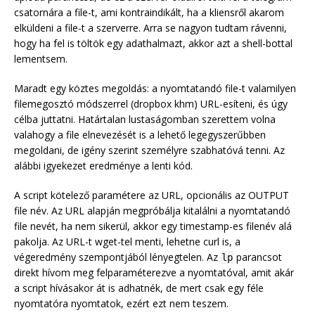
csatornára a file-t, ami kontraindikált, ha a kliensről akarom
elküldeni a file-t a szerverre. Arra se nagyon tudtam rávenni,
hogy ha fel is töltök egy adathalmazt, akkor azt a shell-bottal
lementsem.
Maradt egy köztes megoldás: a nyomtatandó file-t valamilyen
filemegosztó módszerrel (dropbox khm) URL-esíteni, és úgy
célba juttatni. Határtalan lustaságomban szerettem volna
valahogy a file elnevezését is a lehető legegyszerűbben
megoldani, de igény szerint személyre szabhatóvá tenni. Az
alábbi igyekezet eredménye a lenti kód.
A script kötelező paramétere az URL, opcionális az OUTPUT
file név. Az URL alapján megpróbálja kitalálni a nyomtatandó
file nevét, ha nem sikerül, akkor egy timestamp-es filenév alá
pakolja. Az URL-t wget-tel menti, lehetne curl is, a
végeredmény szempontjából lényegtelen. Az
parancsot
lp
direkt hívom meg felparaméterezve a nyomtatóval, amit akár
a script hívásakor át is adhatnék, de mert csak egy féle
nyomtatóra nyomtatok, ezért ezt nem teszem.