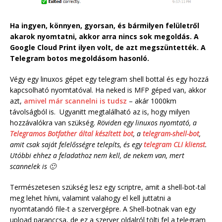
Ha ingyen, könnyen, gyorsan, és bármilyen felületről
akarok nyomtatni, akkor arra nincs sok megoldás. A
Google Cloud Print ilyen volt, de azt megszüntették. A
Telegram botos megoldásom hasonló.
Végy egy linuxos gépet egy telegram shell bottal és egy hozzá
kapcsolható nyomtatóval. Ha neked is MFP géped van, akkor
azt,
amivel már scannelni is tudsz
– akár 1000km
távolságból is. Ugyanitt megtalálható az is, hogy milyen
hozzávalókra van szükség.
Röviden egy linuxos nyomtató, a
Telegramos Botfather által készített bot
, a
telegram-shell-bot
,
amit csak saját felelősségre telepíts, és egy
telegram CLI klienst
.
Utóbbi ehhez a feladathoz nem kell, de nekem van, mert
scannelek is 🙂
Természetesen szükség lesz egy scriptre, amit a shell-bot-tal
meg lehet hívni, valamint valahogy el kell juttatni a
nyomtatandó file-t a szervergépre. A Shell-botnak van egy
upload paranccsa, de ez a szerver oldalról tölti fel a telegram