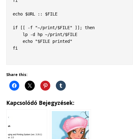
fi

echo $URL :: $FILE

if [[ -f "~/print/$FILE" ]]; then

    lp -d hp ~/print/$FILE

    echo "$FILE printed"

fi

Share this:
Kapcsolódó Bejegyzések: