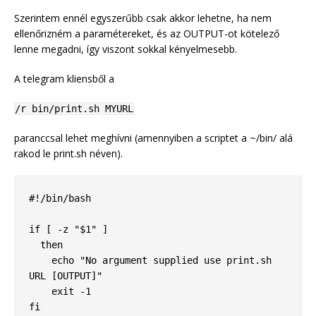
Szerintem ennél egyszerűbb csak akkor lehetne, ha nem
ellenőrizném a paramétereket, és az OUTPUT-ot kötelező
lenne megadni, így viszont sokkal kényelmesebb.
A telegram kliensből a
/r bin/print.sh MYURL
paranccsal lehet meghívni (amennyiben a scriptet a ~/bin/ alá
rakod le print.sh néven).
#!/bin/bash 

if [ -z "$1" ]

  then

    echo "No argument supplied use print.sh 
URL [OUTPUT]"

    exit -1

fi
