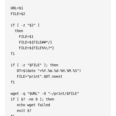
URL=$1

FILE=$2

if [ -z "$2" ]

  then

    FILE=$1

    FILE=${FILE##*/}

    FILE=${FILE%%\?*}

fi

if [ -z "$FILE" ]; then

   DT=$(date "+%Y.%m.%d-%H.%M.%S")

   FILE="print".$DT.noext

fi

wget -q "$URL" -O "~/print/$FILE"

if [ $? -ne 0 ]; then

   echo wget failed

   exit $?
