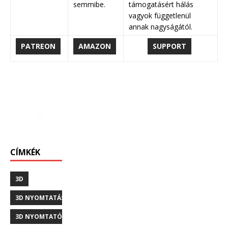
semmibe.
támogatásért hálás
vagyok függetlenül
annak nagyságától.
PATREON
AMAZON
SUPPORT
CÍMKÉK
3D
3D NYOMTATÁS
3D NYOMTATÓ