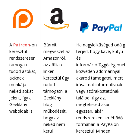
A
Patreon
-on
Bármit
Ha nagylelkűséged odáig
keresztül
megveszel az
terjed, hogy kávé, kütyü
rendszeresen
Amazonról,
és
támogatni
az affiliate
információfüggőségemet
tudod azokat,
linken
közvetlen adománnyal
akiknek
keresztül úgy
akarod támogatni, mert
munkája
tudod
írásaimat informatívnak
neked sokat
támogatni a
vagy szórakoztatónak
jelent, így a
Geeklány
találod, úgy azt
Geeklány
blog
megteheted akár
weboldalt is.
működését,
egyszeri, akár
hogy az
rendszeresen ismétlődő
neked nem
formában a PayPalon
kerül
keresztül. Minden