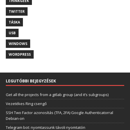
THINKGEEK
TWITTER
TÁSKA
USB
WINDOWS
WORDPRESS
LEGUTÓBBI BEJEGYZÉSEK
Get all the projects from a gitlab group (and it’s subgroups)
Vezetékes Ring csengő
SSH Two Factor azonosítás (TFA, 2FA) Google Authenticatorral
Debian-on
Telegram bot: nyomtassunk távoli nyomtatón