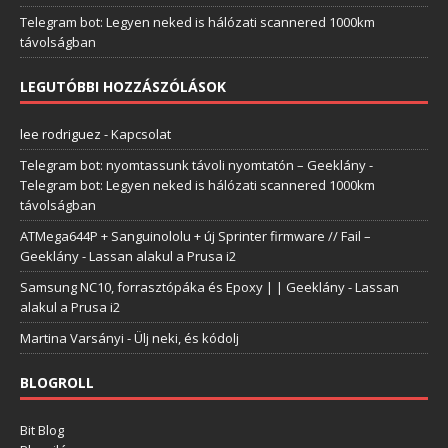
Telegram bot: Legyen neked is hálózati scannered 1000km
távolságban
LEGUTÓBBI HOZZÁSZÓLÁSOK
lee rodriguez
-
Kapcsolat
Telegram bot: nyomtassunk távoli nyomtatón – Geeklány
-
Telegram bot: Legyen neked is hálózati scannered 1000km
távolságban
ATMega644P + Sanguinololu + új Sprinter firmware // Fail –
Geeklány
-
Lassan alakul a Prusa i2
Samsung NC10, forrasztópáka és Epoxy | | Geeklány
-
Lassan
alakul a Prusa i2
Martina Varsányi
-
Ülj neki, és kódolj
BLOGROLL
Bit Blog