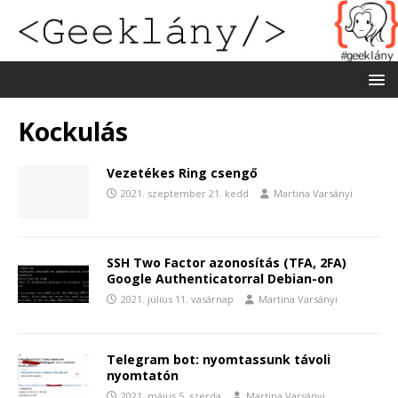
Kockulás
Vezetékes Ring csengő
2021. szeptember 21. kedd
Martina Varsányi
SSH Two Factor azonosítás (TFA, 2FA)
Google Authenticatorral Debian-on
2021. július 11. vasárnap
Martina Varsányi
Telegram bot: nyomtassunk távoli
nyomtatón
2021. május 5. szerda
Martina Varsányi