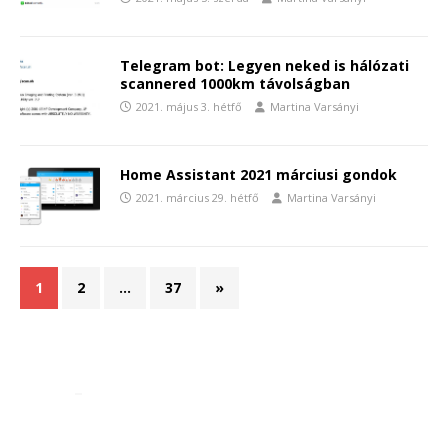
Telegram bot: Legyen neked is hálózati
scannered 1000km távolságban
2021. május 3. hétfő
Martina Varsányi
Home Assistant 2021 márciusi gondok
2021. március 29. hétfő
Martina Varsányi
1
2
…
37
»