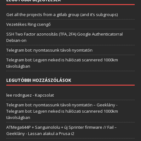
Get all the projects from a gitlab group (and it’s subgroups)
Vezetékes Ring csengő
SSH Two Factor azonosítás (TFA, 2FA) Google Authenticatorral
Debian-on
Telegram bot: nyomtassunk távoli nyomtatón
Telegram bot: Legyen neked is hálózati scannered 1000km
távolságban
LEGUTÓBBI HOZZÁSZÓLÁSOK
lee rodriguez
-
Kapcsolat
Telegram bot: nyomtassunk távoli nyomtatón – Geeklány
-
Telegram bot: Legyen neked is hálózati scannered 1000km
távolságban
ATMega644P + Sanguinololu + új Sprinter firmware // Fail –
Geeklány
-
Lassan alakul a Prusa i2