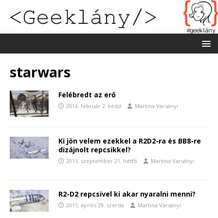
starwars
Felébredt az erő
2016. február 2. kedd
Martina Varsányi
Ki jön velem ezekkel a R2D2-ra és BB8-re
dizájnolt repcsikkel?
2015. szeptember 21. hétfő
Martina Varsányi
R2-D2 repcsivel ki akar nyaralni menni?
2015. április 29. szerda
Martina Varsányi