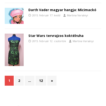
Darth Vader magyar hangja: Micimackó
2015. február 17. kedd
Martina Varsányi
Star Wars tervrajzos koktélruha
2015. február 12. csütörtök
Martina Varsányi
1
2
…
12
»