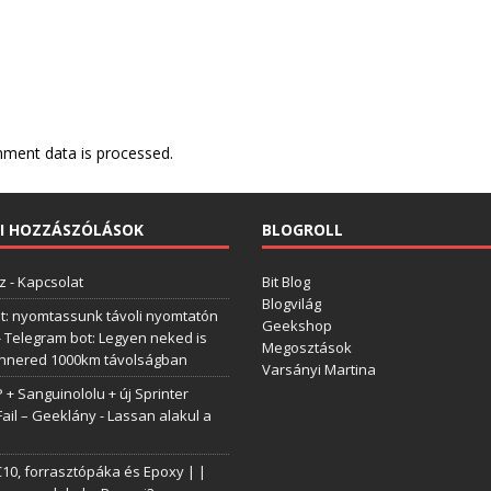
ment data is processed.
I HOZZÁSZÓLÁSOK
BLOGROLL
z
-
Kapcsolat
Bit Blog
Blogvilág
t: nyomtassunk távoli nyomtatón
Geekshop
-
Telegram bot: Legyen neked is
Megosztások
annered 1000km távolságban
Varsányi Martina
+ Sanguinololu + új Sprinter
Fail – Geeklány
-
Lassan alakul a
0, forrasztópáka és Epoxy | |