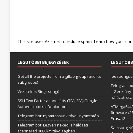
This site uses Akismet to reduce spam.
Learn how your com
LEGUTÓBBI BEJEGYZÉSEK
LEGUTÓBB
Get all the projects from a gitlab group (and it’s
lee rodrigue
subgroups)
Telegram bo
Vezetékes Ring csengő
– Geeklány
hálózati sc
SSH Two Factor azonosítás (TFA, 2FA) Google
Authenticatorral Debian-on
ATMega644P 
firmware // 
Telegram bot: nyomtassunk távoli nyomtatón
Prusa i2
Telegram bot: Legyen neked is hálózati
Samsung NC1
scannered 1000km távolságban