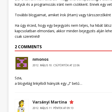
kütyük és a programozás iránt nem csökkent. Ennek egy vetü
További blogjaimat, amiket írok (írtam) vagy társszerzőként
Ha úgy érzed, hogy egy bejegyzés nem teljes, ha hibát láts
kapcsolatban elmondani, akkor minden bejegyzés alján lehe
csak szeretnéd!
2 COMMENTS
nmonos
2012. MÁJUS 10. CSÜTÖRTÖK AT 22:06
Szia,
a blogvilág linkjéből hiányzik egy „l” betű…
Varsányi Martina
2012. MÁJUS 11. PÉNTEK AT 09:13