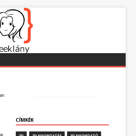
ban
CÍMKÉK
ai
3D
3D NYOMTATÁS
3D NYOMTATÓ