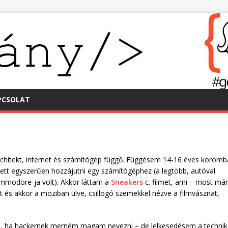
PCSOLAT
architekt, internet és számítógép függő. Függésem 14-16 éves korom
ett egyszerűen hozzájutni egy számítógéphez (a legtöbb, autóval
ommodore-ja volt). Akkor láttam a
Sneakers
c. filmet, ami – most már
 és akkor a moziban ülve, csillogó szemekkel nézve a filmvásznat,
na, ha hackernek merném magam nevezni – de lelkesedésem a technik