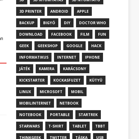
3D PRINTER
ANDROID
APPLE
BACKUP
BIGYÓ
DIY
DOCTOR WHO
DOWNLOAD
FACEBOOK
FILM
FUN
an
GEEK
GEEKSHOP
GOOGLE
HACK
INFORMATIKUS
INTERNET
IPHONE
JÁTÉK
KAMERA
KARÁCSONY
KICKSTARTER
KOCKASFUZET
KÜTYÜ
LINUX
MICROSOFT
MOBIL
MOBILINTERNET
NETBOOK
NOTEBOOK
PORTABLE
STARTREK
STARWARS
T-SHIRT
TABLET
TBBT
THINKGEEK
TWITTER
TÁSKA
USB