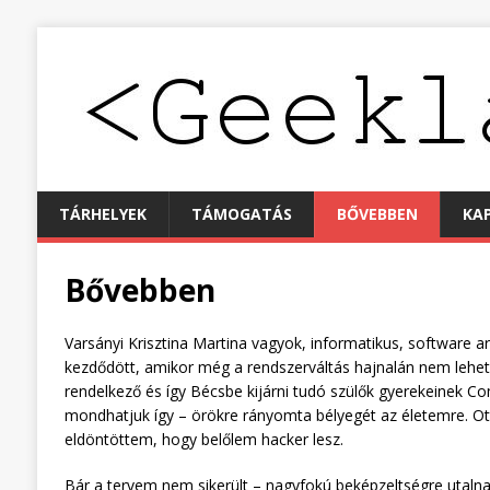
TÁRHELYEK
TÁMOGATÁS
BŐVEBBEN
KA
Bővebben
Varsányi Krisztina Martina vagyok, informatikus, software 
kezdődött, amikor még a rendszerváltás hajnalán nem lehet
rendelkező és így Bécsbe kijárni tudó szülők gyerekeinek C
mondhatjuk így – örökre rányomta bélyegét az életemre. Ott
eldöntöttem, hogy belőlem hacker lesz.
Bár a tervem nem sikerült – nagyfokú beképzeltségre utal