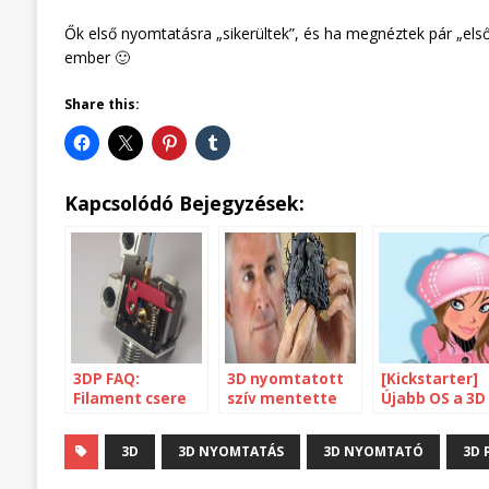
Ők első nyomtatásra „sikerültek”, és ha megnéztek pár „első
ember 🙂
Share this:
Kapcsolódó Bejegyzések:
3DP FAQ:
3D nyomtatott
[Kickstarter]
Filament csere
szív mentette
Újabb OS a 3D
után nem jön ki
meg a kislány
printerhez
az új anyag
életét
3D
3D NYOMTATÁS
3D NYOMTATÓ
3D 