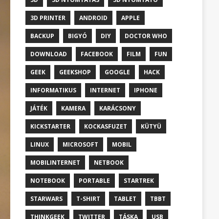
3D PRINTER
ANDROID
APPLE
BACKUP
BIGYÓ
DIY
DOCTOR WHO
DOWNLOAD
FACEBOOK
FILM
FUN
GEEK
GEEKSHOP
GOOGLE
HACK
INFORMATIKUS
INTERNET
IPHONE
JÁTÉK
KAMERA
KARÁCSONY
KICKSTARTER
KOCKASFUZET
KÜTYÜ
LINUX
MICROSOFT
MOBIL
MOBILINTERNET
NETBOOK
NOTEBOOK
PORTABLE
STARTREK
STARWARS
T-SHIRT
TABLET
TBBT
THINKGEEK
TWITTER
TÁSKA
USB