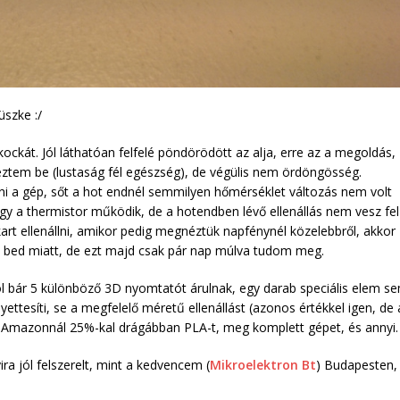
üszke :/
ockát. Jól láthatóan felfelé pöndörödött az alja, erre az a megoldás,
eztem be (lustaság fél egészség), de végülis nem ördöngösség.
 a gép, sőt a hot endnél semmilyen hőmérséklet változás nem volt
ogy a thermistor működik, de a hotendben lévő ellenállás nem vesz fel
rt ellenállni, amikor pedig megnéztük napfénynél közelebbről, akkor
t bed miatt, de ezt majd csak pár nap múlva tudom meg.
 bár 5 különböző 3D nyomtatót árulnak, egy darab speciális elem s
ettesíti, se a megfelelő méretű ellenállást (azonos értékkel igen, de 
z Amazonnál 25%-kal drágábban PLA-t, meg komplett gépet, és annyi.
ra jól felszerelt, mint a kedvencem (
Mikroelektron Bt
) Budapesten,