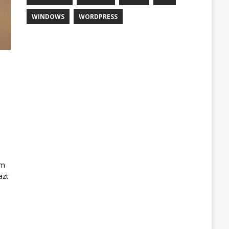
WINDOWS
WORDPRESS
em
azt