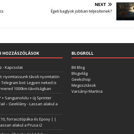
NEXT
cs
Éjjeli baglyok jobban teljesítenek?
I HOZZÁSZÓLÁSOK
BLOGROLL
z
-
Kapcsolat
Bit Blog
Blogvilág
t: nyomtassunk távoli nyomtatón
Geekshop
-
Telegram bot: Legyen neked is
Megosztások
annered 1000km távolságban
Varsányi Martina
+ Sanguinololu + új Sprinter
Fail – Geeklány
-
Lassan alakul a
0, forrasztópáka és Epoxy | |
assan alakul a Prusa i2