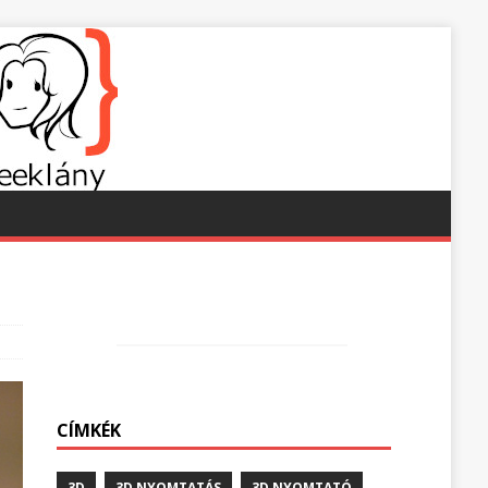
CÍMKÉK
3D
3D NYOMTATÁS
3D NYOMTATÓ