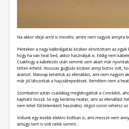
Na akkor ideje arról is mesélni, amire nem vagyok annyira b
Pénteken a nagy kalibrálgatás közben elrontottam az egyik k
hogy ha van heat bed, akkor használjuk is. Eddig nem kábel
Csakhogy a kábelezés után semmit sem akart már nyomtatni
tetten érhető. Hosszas guglizás közben annyi biztos volt, h
áramot. Másnap kimértük az ellenállást, ami nem nagyon aka
már jól látszottak a hajszálrepedések. Remélem nem a hea
Szombaton aztán családilag meglátogattuk a Conrádot, ahol
kapható hozzá. Se egy kerámia heater, ami az ellenállást hely
nem lehet fűtőelemként használni). Végső soron vehetsz a
Voltunk egy kisebb elektro boltban is, ami messze nem annyi
amúgy nem is volt nekik semmi…