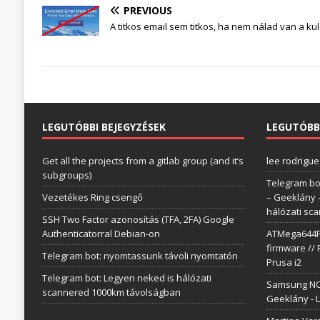
PREVIOUS
A titkos email sem titkos, ha nem nálad van a kul
LEGUTÓBBI BEJEGYZÉSEK
LEGUTÓBB
Get all the projects from a gitlab group (and it’s
lee rodrigue
subgroups)
Telegram bo
Vezetékes Ring csengő
– Geeklány
hálózati sc
SSH Two Factor azonosítás (TFA, 2FA) Google
Authenticatorral Debian-on
ATMega644P 
firmware // 
Telegram bot: nyomtassunk távoli nyomtatón
Prusa i2
Telegram bot: Legyen neked is hálózati
Samsung NC1
scannered 1000km távolságban
Geeklány
-
L