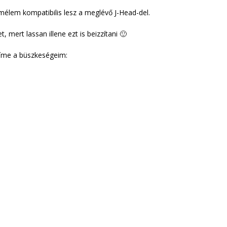
mélem kompatibilis lesz a meglévő J-Head-del.
et, mert lassan illene ezt is beizzítani 🙂
 íme a büszkeségeim: