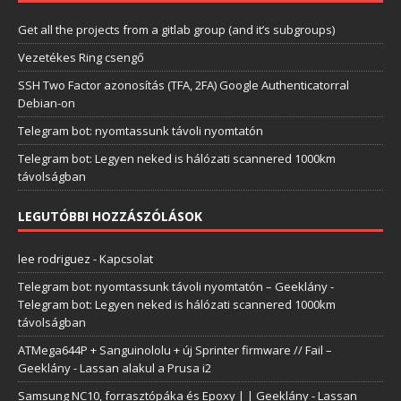
Get all the projects from a gitlab group (and it’s subgroups)
Vezetékes Ring csengő
SSH Two Factor azonosítás (TFA, 2FA) Google Authenticatorral
Debian-on
Telegram bot: nyomtassunk távoli nyomtatón
Telegram bot: Legyen neked is hálózati scannered 1000km
távolságban
LEGUTÓBBI HOZZÁSZÓLÁSOK
lee rodriguez
-
Kapcsolat
Telegram bot: nyomtassunk távoli nyomtatón – Geeklány
-
Telegram bot: Legyen neked is hálózati scannered 1000km
távolságban
ATMega644P + Sanguinololu + új Sprinter firmware // Fail –
Geeklány
-
Lassan alakul a Prusa i2
Samsung NC10, forrasztópáka és Epoxy | | Geeklány
-
Lassan