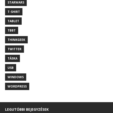
STARWARS
T-SHIRT
TABLET
TBBT
THINKGEEK
TWITTER
TÁSKA
USB
WINDOWS
WORDPRESS
LEGUTÓBBI BEJEGYZÉSEK