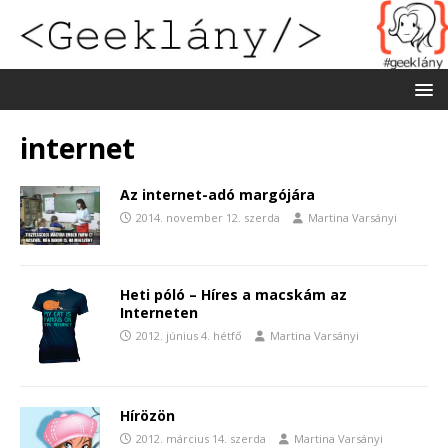
internet
Az internet-adó margójára
2014. november 12. szerda
Martina Varsányi
Heti póló – Híres a macskám az
Interneten
2012. június 4. hétfő
Martina Varsányi
Hírözön
2012. március 14. szerda
Martina Varsányi