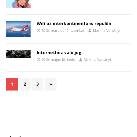
Wifi az interkontinentális repülőn
2012. március 10. szombat
Martina Varsányi
Internethez való jog
2010. május 18. kedd
Martina Varsányi
1
2
3
»