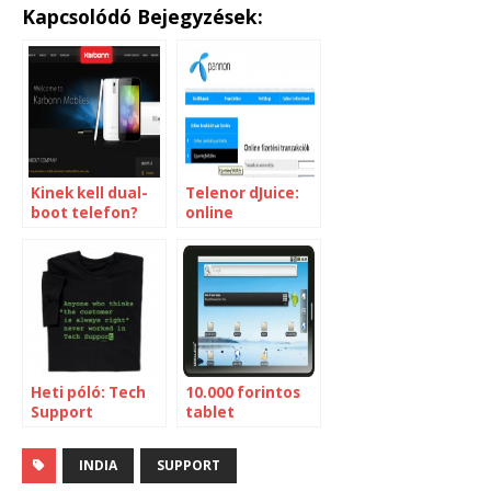
Kapcsolódó Bejegyzések:
Kinek kell dual-
Telenor dJuice:
boot telefon?
online
kártyafeltöltés
Heti póló: Tech
10.000 forintos
Support
tablet
INDIA
SUPPORT