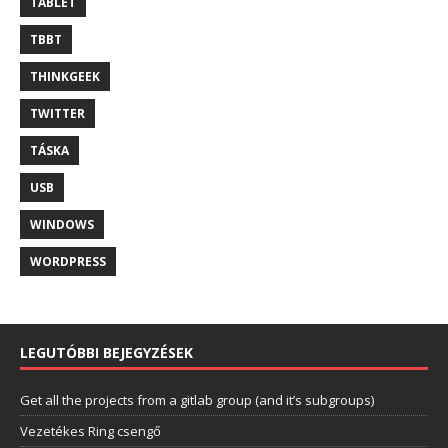
TABLET
TBBT
THINKGEEK
TWITTER
TÁSKA
USB
WINDOWS
WORDPRESS
LEGUTÓBBI BEJEGYZÉSEK
Get all the projects from a gitlab group (and it’s subgroups)
Vezetékes Ring csengő