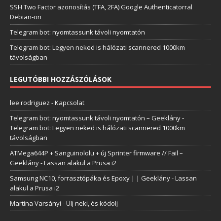
SSH Two Factor azonosítás (TFA, 2FA) Google Authenticatorral
Debian-on
Telegram bot: nyomtassunk távoli nyomtatón
Telegram bot: Legyen neked is hálózati scannered 1000km
távolságban
LEGUTÓBBI HOZZÁSZÓLÁSOK
lee rodriguez
-
Kapcsolat
Telegram bot: nyomtassunk távoli nyomtatón – Geeklány
-
Telegram bot: Legyen neked is hálózati scannered 1000km
távolságban
ATMega644P + Sanguinololu + új Sprinter firmware // Fail –
Geeklány
-
Lassan alakul a Prusa i2
Samsung NC10, forrasztópáka és Epoxy | | Geeklány
-
Lassan
alakul a Prusa i2
Martina Varsányi
-
Ülj neki, és kódolj