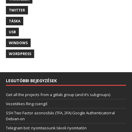
TWITTER
TÁSKA
USB
WINDOWS
WORDPRESS
LEGUTÓBBI BEJEGYZÉSEK
Get all the projects from a gitlab group (and it’s subgroups)
Vezetékes Ring csengő
SSH Two Factor azonosítás (TFA, 2FA) Google Authenticatorral
Debian-on
Telegram bot: nyomtassunk távoli nyomtatón