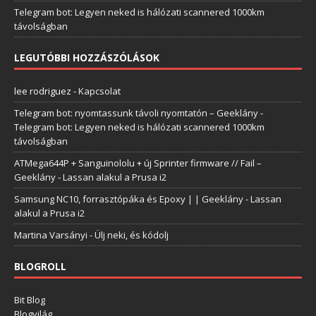
Telegram bot: Legyen neked is hálózati scannered 1000km
távolságban
LEGUTÓBBI HOZZÁSZÓLÁSOK
lee rodriguez
-
Kapcsolat
Telegram bot: nyomtassunk távoli nyomtatón – Geeklány
-
Telegram bot: Legyen neked is hálózati scannered 1000km
távolságban
ATMega644P + Sanguinololu + új Sprinter firmware // Fail –
Geeklány
-
Lassan alakul a Prusa i2
Samsung NC10, forrasztópáka és Epoxy | | Geeklány
-
Lassan
alakul a Prusa i2
Martina Varsányi
-
Ülj neki, és kódolj
BLOGROLL
Bit Blog
Blogvilág