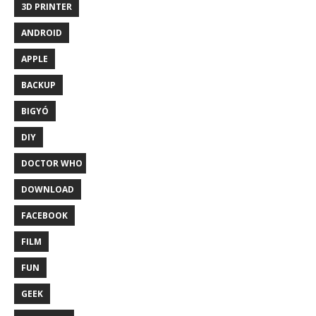
3D PRINTER
ANDROID
APPLE
BACKUP
BIGYÓ
DIY
DOCTOR WHO
DOWNLOAD
FACEBOOK
FILM
FUN
GEEK