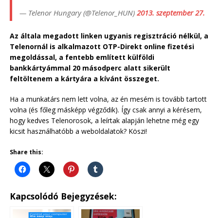
— Telenor Hungary (@Telenor_HUN)
2013. szeptember 27.
Az általa megadott linken ugyanis regisztráció nélkül, a
Telenornál is alkalmazott OTP-Direkt online fizetési
megoldással, a fentebb említett külföldi
bankkártyámmal 20 másodperc alatt sikerült
feltöltenem a kártyára a kívánt összeget.
Ha a munkatárs nem lett volna, az én mesém is tovább tartott
volna (és főleg másképp végződik). Így csak annyi a kérésem,
hogy kedves Telenorosok, a leírtak alapján lehetne még egy
kicsit használhatóbb a weboldalatok? Köszi!
Share this:
Kapcsolódó Bejegyzések: