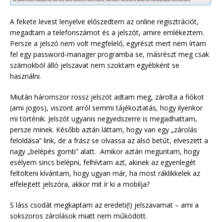
A fekete levest lenyelve előszedtem az online regisztrációt,
megadtam a telefonszámot és a jelszót, amire emlékeztem.
Persze a jelszó nem volt megfelelő, egyrészt mert nem írtam
fel egy password-manager programba se, másrészt meg csak
számokból álló jelszavat nem szoktam egyébként se
használni.
Miután háromszor rossz jelszót adtam meg, zárolta a fiókot
(ami jogos), viszont arról semmi tájékoztatás, hogy ilyenkor
mi történik. Jelszót ugyanis negyedszerre is megadhattam,
persze minek. Később aztán láttam, hogy van egy „zárolás
feloldása” link, de a frász se olvassa az alsó betűt, elveszett a
nagy „belépés gomb” alatt. Amikor aztán meguntam, hogy
esélyem sincs belépni, felhívtam azt, akinek az egyenlegét
feltölteni kívántam, hogy ugyan már, ha most ráklikkelek az
elfelejtett jelszóra, akkor mit ír ki a mobilja?
S láss csodát megkaptam az eredeti(!) jelszavamat – ami a
sokszoros zárolások miatt nem működött.