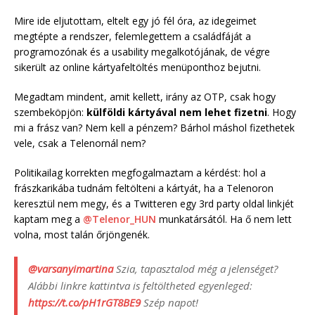
Mire ide eljutottam, eltelt egy jó fél óra, az idegeimet
megtépte a rendszer, felemlegettem a családfáját a
programozónak és a usability megalkotójának, de végre
sikerült az online kártyafeltöltés menüponthoz bejutni.
Megadtam mindent, amit kellett, irány az OTP, csak hogy
szembeköpjön:
külföldi kártyával nem lehet fizetni
. Hogy
mi a frász van? Nem kell a pénzem? Bárhol máshol fizethetek
vele, csak a Telenornál nem?
Politikailag korrekten megfogalmaztam a kérdést: hol a
frászkarikába tudnám feltölteni a kártyát, ha a Telenoron
keresztül nem megy, és a Twitteren egy 3rd party oldal linkjét
kaptam meg a
@Telenor_HUN
munkatársától. Ha ő nem lett
volna, most talán őrjöngenék.
@varsanyimartina
Szia, tapasztalod még a jelenséget?
Alábbi linkre kattintva is feltöltheted egyenleged:
https://t.co/pH1rGT8BE9
Szép napot!