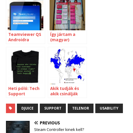
Teamviewer QS
Így jártam a
Androidra
(magyar)
Telekommal
Heti póló: Tech
Akik tudják és
Support
akik csinálják
DJUICE
SUPPORT
TELENOR
USABILITY
PREVIOUS
Steam Controller kinek kell?