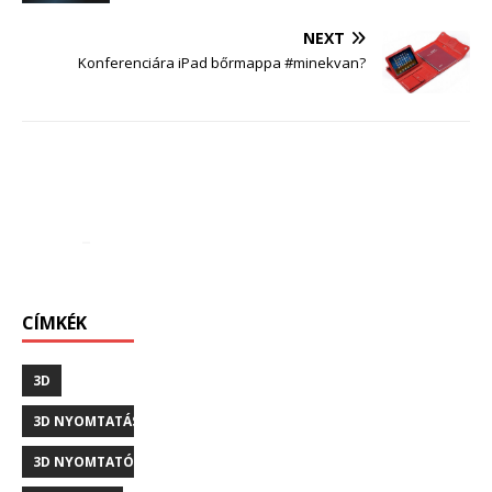
NEXT
Konferenciára iPad bőrmappa #minekvan?
CÍMKÉK
3D
3D NYOMTATÁS
3D NYOMTATÓ