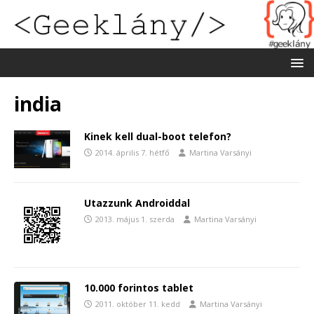
india
Kinek kell dual-boot telefon?
2014. április 7. hétfő
Martina Varsányi
Utazzunk Androiddal
2013. május 1. szerda
Martina Varsányi
10.000 forintos tablet
2011. október 11. kedd
Martina Varsányi