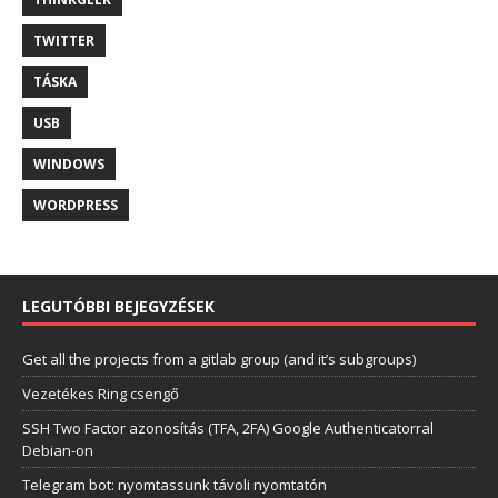
TWITTER
TÁSKA
USB
WINDOWS
WORDPRESS
LEGUTÓBBI BEJEGYZÉSEK
Get all the projects from a gitlab group (and it’s subgroups)
Vezetékes Ring csengő
SSH Two Factor azonosítás (TFA, 2FA) Google Authenticatorral
Debian-on
Telegram bot: nyomtassunk távoli nyomtatón