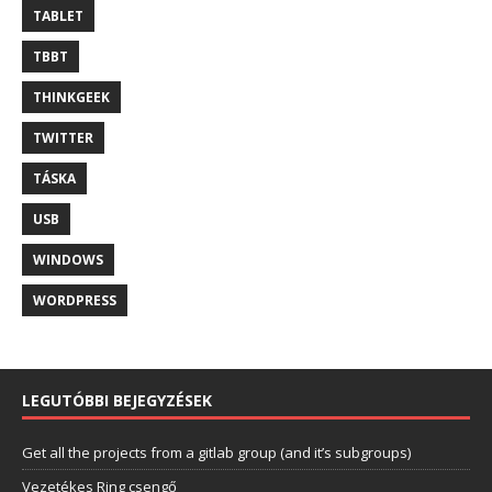
TABLET
TBBT
THINKGEEK
TWITTER
TÁSKA
USB
WINDOWS
WORDPRESS
LEGUTÓBBI BEJEGYZÉSEK
Get all the projects from a gitlab group (and it’s subgroups)
Vezetékes Ring csengő