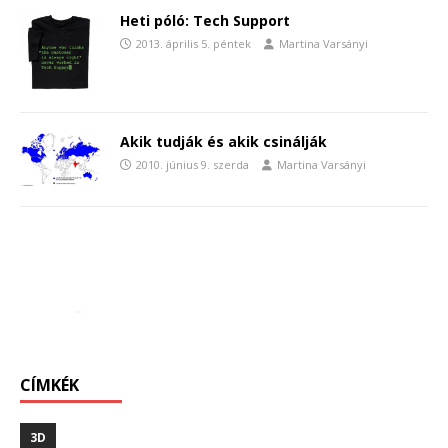
Heti póló: Tech Support
2013. április 5. péntek
Martina Varsányi
Akik tudják és akik csinálják
2010. június 9. szerda
Martina Varsányi
CÍMKÉK
3D