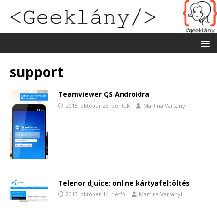
support
Teamviewer QS Androidra
2015. október 23. péntek
Martina Varsányi
Telenor dJuice: online kártyafeltöltés
2013. október 14. hétfő
Martina Varsányi