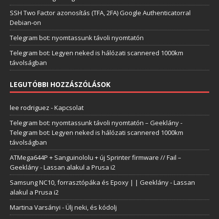
SSH Two Factor azonosítás (TFA, 2FA) Google Authenticatorral
Debian-on
Telegram bot: nyomtassunk távoli nyomtatón
Telegram bot: Legyen neked is hálózati scannered 1000km
távolságban
LEGUTÓBBI HOZZÁSZÓLÁSOK
lee rodriguez
-
Kapcsolat
Telegram bot: nyomtassunk távoli nyomtatón – Geeklány
-
Telegram bot: Legyen neked is hálózati scannered 1000km
távolságban
ATMega644P + Sanguinololu + új Sprinter firmware // Fail –
Geeklány
-
Lassan alakul a Prusa i2
Samsung NC10, forrasztópáka és Epoxy | | Geeklány
-
Lassan
alakul a Prusa i2
Martina Varsányi
-
Ülj neki, és kódolj