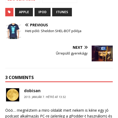
APPLE
IPOD
ITUNES
PREVIOUS
Heti póló: Sheldon SHEL-BOT pólója
NEXT
Űrrepülő gyerekágy
3 COMMENTS
dobisan
2013. JANUÁR 7. HÉTFŐ AT 13:32
Ööö… megnéztem a miro oldalát mert nekem is kéne egy jó
podcast alkalmazás PC-re (jelenleg a gPodder-t használom) és