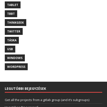
TABLET
TBBT
THINKGEEK
TWITTER
TÁSKA
USB
WINDOWS
WORDPRESS
LEGUTÓBBI BEJEGYZÉSEK
Get all the projects from a gitlab group (and it’s subgroups)