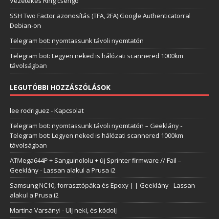
Vezetékes Ring csengő
SSH Two Factor azonosítás (TFA, 2FA) Google Authenticatorral
Debian-on
Telegram bot: nyomtassunk távoli nyomtatón
Telegram bot: Legyen neked is hálózati scannered 1000km
távolságban
LEGUTÓBBI HOZZÁSZÓLÁSOK
lee rodriguez
-
Kapcsolat
Telegram bot: nyomtassunk távoli nyomtatón – Geeklány
-
Telegram bot: Legyen neked is hálózati scannered 1000km
távolságban
ATMega644P + Sanguinololu + új Sprinter firmware // Fail –
Geeklány
-
Lassan alakul a Prusa i2
Samsung NC10, forrasztópáka és Epoxy | | Geeklány
-
Lassan
alakul a Prusa i2
Martina Varsányi
-
Ülj neki, és kódolj