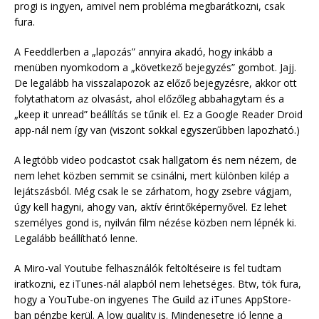
progi is ingyen, amivel nem probléma megbarátkozni, csak
fura.
A Feeddlerben a „lapozás” annyira akadó, hogy inkább a
menüben nyomkodom a „következő bejegyzés” gombot. Jajj.
De legalább ha visszalapozok az előző bejegyzésre, akkor ott
folytathatom az olvasást, ahol előzőleg abbahagytam és a
„keep it unread” beállítás se tűnik el. Ez a Google Reader Droid
app-nál nem így van (viszont sokkal egyszerűbben lapozható.)
A legtöbb video podcastot csak hallgatom és nem nézem, de
nem lehet közben semmit se csinálni, mert különben kilép a
lejátszásból. Még csak le se zárhatom, hogy zsebre vágjam,
úgy kell hagyni, ahogy van, aktív érintőképernyővel. Ez lehet
személyes gond is, nyilván film nézése közben nem lépnék ki.
Legalább beállítható lenne.
A Miro-val Youtube felhasználók feltöltéseire is fel tudtam
iratkozni, ez iTunes-nál alapból nem lehetséges. Btw, tök fura,
hogy a YouTube-on ingyenes The Guild az iTunes AppStore-
ban pénzbe kerül. A low quality is. Mindenesetre jó lenne a