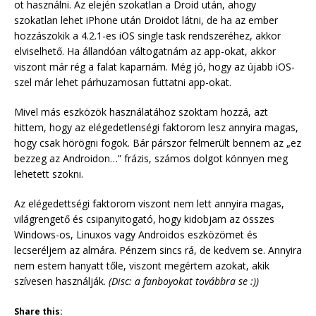
ot használni. Az elején szokatlan a Droid után, ahogy
szokatlan lehet iPhone után Droidot látni, de ha az ember
hozzászokik a 4.2.1-es iOS single task rendszeréhez, akkor
elviselhető. Ha állandóan váltogatnám az app-okat, akkor
viszont már rég a falat kaparnám. Még jó, hogy az újabb iOS-
szel már lehet párhuzamosan futtatni app-okat.
Mivel más eszközök használatához szoktam hozzá, azt
hittem, hogy az elégedetlenségi faktorom lesz annyira magas,
hogy csak hörögni fogok. Bár párszor felmerült bennem az „ez
bezzeg az Androidon…” frázis, számos dolgot könnyen meg
lehetett szokni.
Az elégedettségi faktorom viszont nem lett annyira magas,
világrengető és csipanyitogató, hogy kidobjam az összes
Windows-os, Linuxos vagy Androidos eszközömet és
lecseréljem az almára. Pénzem sincs rá, de kedvem se. Annyira
nem estem hanyatt tőle, viszont megértem azokat, akik
szívesen használják.
(Disc: a fanboyokat továbbra se :))
Share this: