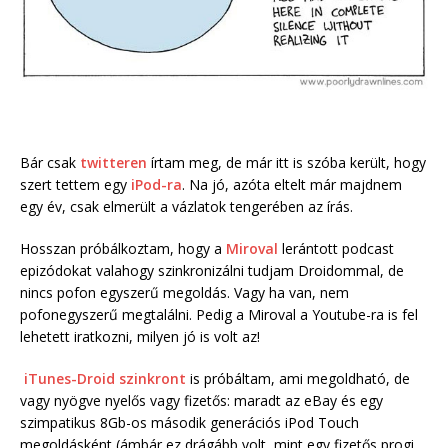
Bár csak
twitteren
írtam meg, de már itt is szóba került, hogy
szert tettem egy
iPod-ra
. Na jó, azóta eltelt már majdnem
egy év, csak elmerült a vázlatok tengerében az írás.
Hosszan próbálkoztam, hogy a
Miroval
lerántott podcast
epizódokat valahogy szinkronizálni tudjam Droidommal, de
nincs pofon egyszerű megoldás. Vagy ha van, nem
pofonegyszerű megtalálni. Pedig a Miroval a Youtube-ra is fel
lehetett iratkozni, milyen jó is volt az!
iTunes-Droid szinkront
is próbáltam, ami megoldható, de
vagy nyögve nyelős vagy fizetős: maradt az eBay és egy
szimpatikus 8Gb-os második generációs iPod Touch
megoldásként (ámbár ez drágább volt, mint egy fizetős progi,