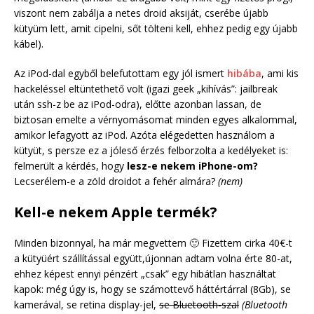
viszont nem zabálja a netes droid aksiját, cserébe újabb
kütyüm lett, amit cipelni, sőt tölteni kell, ehhez pedig egy újabb
kábel).
Az iPod-dal egyből belefutottam egy jól ismert
hibába
, ami kis
hackeléssel eltüntethető volt (igazi geek „kihívás”: jailbreak
után ssh-z be az iPod-odra), előtte azonban lassan, de
biztosan emelte a vérnyomásomat minden egyes alkalommal,
amikor lefagyott az iPod. Azóta elégedetten használom a
kütyüt, s persze ez a jóleső érzés felborzolta a kedélyeket is:
felmerült a kérdés, hogy
lesz-e nekem iPhone-om?
Lecserélem-e a zöld droidot a fehér almára?
(nem)
Kell-e nekem Apple termék?
Minden bizonnyal, ha már megvettem 🙂 Fizettem cirka 40€-t
a kütyüért szállítással együtt,újonnan adtam volna érte 80-at,
ehhez képest ennyi pénzért „csak” egy hibátlan használtat
kapok: még úgy is, hogy se számottevő háttértárral (8Gb), se
kamerával, se retina display-jel,
se Bluetooth-szal
(Bluetooth