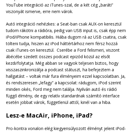
YouTube integráció az iTunes-szal, de a két cég „baráti”
viszonyát ismerve, erre nem várok.
Autó integráció nehézkes: a Seat-ban csak AUX-on keresztül
tudom rákötni a rádióra, pedig van USB input is, csak épp nem
iPod/iPhone kompatibilis. Hiába dugom rá az USB csatira, csak
tölteni tudja, hiszen az iPod háttértárhoz nem férsz hozzá
csak iTunes-on keresztül. Cserébe a Ford felismeri, viszont
ábécébe szedett összes podcast epizód közül az elsőt
kezdi/folytatja. Még abban se vagyok teljesen biztos, hogy
visszaszinkronizálja a podcast státuszt, ha befejeztem a
hallgatást – voltak már fura élményeim ezzel kapcsolatban. Ja,
és rendszeresen „lefagy” a kapcsolat: rádugom, iPod szerint
minden okés, Ford meg nem találja. Nyilván autó és rádió
függő élmény, de egy relatív standardnak számító interface
esetén jobbat várok, függetlenül attól, kinél van a hiba.
Lesz-e MacAir, iPhone, iPad?
Pro-kontra vonalon elég kiegyensúlyozott élményt jelent iPod-