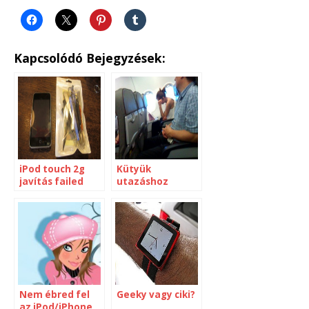
Kapcsolódó Bejegyzések:
iPod touch 2g
Kütyük
javítás failed
utazáshoz
Nem ébred fel
Geeky vagy ciki?
az iPod/iPhone