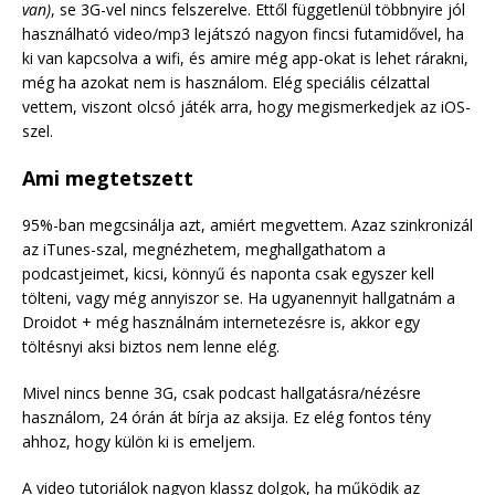
van)
, se 3G-vel nincs felszerelve. Ettől függetlenül többnyire jól
használható video/mp3 lejátszó nagyon fincsi futamidővel, ha
ki van kapcsolva a wifi, és amire még app-okat is lehet rárakni,
még ha azokat nem is használom. Elég speciális célzattal
vettem, viszont olcsó játék arra, hogy megismerkedjek az iOS-
szel.
Ami megtetszett
95%-ban megcsinálja azt, amiért megvettem. Azaz szinkronizál
az iTunes-szal, megnézhetem, meghallgathatom a
podcastjeimet, kicsi, könnyű és naponta csak egyszer kell
tölteni, vagy még annyiszor se. Ha ugyanennyit hallgatnám a
Droidot + még használnám internetezésre is, akkor egy
töltésnyi aksi biztos nem lenne elég.
Mivel nincs benne 3G, csak podcast hallgatásra/nézésre
használom, 24 órán át bírja az aksija. Ez elég fontos tény
ahhoz, hogy külön ki is emeljem.
A video tutoriálok nagyon klassz dolgok, ha működik az