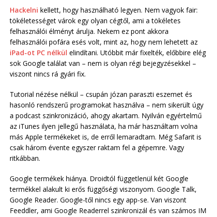
Hackelni
kellett, hogy használható legyen. Nem vagyok fair:
tökéletességet várok egy olyan cégtől, ami a tökéletes
felhasználói élményt árulja. Nekem ez pont akkora
felhasználói pofára esés volt, mint az, hogy nem lehetett az
iPad-ot PC nélkül
elindítani. Utóbbit már fixelték, előbbire elég
sok Google találat van – nem is olyan régi bejegyzésekkel –
viszont nincs rá gyári fix.
Tutorial nézése nélkül – csupán józan paraszti eszemet és
hasonló rendszerű programokat használva – nem sikerült úgy
a podcast szinkronizáció, ahogy akartam. Nyilván egyértelmű
az iTunes ilyen jellegű használata, ha már használtam volna
más Apple termékeket is, de erről lemaradtam. Még Safarit is
csak három évente egyszer raktam fel a gépemre. Vagy
ritkábban.
Google termékek hiánya. Droidtól függetlenül két Google
termékkel alakult ki erős függőségi viszonyom. Google Talk,
Google Reader. Google-től nincs egy app-se. Van viszont
Feeddler, ami Google Readerrel szinkronizál és van számos IM