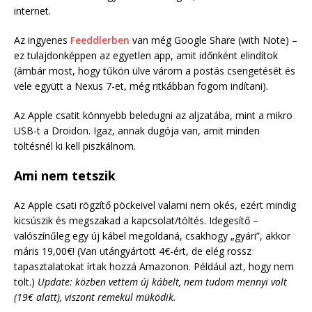
internet.
Az ingyenes
Feeddlerben
van még Google Share (with Note) –
ez tulajdonképpen az egyetlen app, amit időnként elindítok
(ámbár most, hogy tűkön ülve várom a postás csengetését és
vele együtt a Nexus 7-et, még ritkábban fogom indítani).
Az Apple csatit könnyebb beledugni az aljzatába, mint a mikro
USB-t a Droidon. Igaz, annak dugója van, amit minden
töltésnél ki kell piszkálnom.
Ami nem tetszik
Az Apple csati rögzítő pöckeivel valami nem okés, ezért mindig
kicsúszik és megszakad a kapcsolat/töltés. Idegesítő –
valószínűleg egy új kábel megoldaná, csakhogy „gyári”, akkor
máris 19,00€! (Van utángyártott 4€-ért, de elég rossz
tapasztalatokat írtak hozzá Amazonon. Például azt, hogy nem
tölt.)
Update: közben vettem új kábelt, nem tudom mennyi volt
(19€ alatt), viszont remekül müködik.