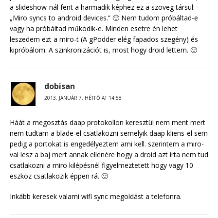
a slideshow-nál fent a harmadik képhez ez a szöveg társul:
„Miro syncs to android devices.” 🙂 Nem tudom próbáltad-e
vagy ha próbáltad működik-e. Minden esetre én lehet
leszedem ezt a miro-t (A gPodder elég fapados szegény) és
kipróbálom. A szinkronizációt is, most hogy droid lettem. 🙂
dobisan
2013. JANUÁR 7. HÉTFŐ AT 14:58
Háát a megosztás daap protokollon keresztül nem ment mert
nem tudtam a blade-el csatlakozni semelyik daap kliens-el sem
pedig a portokat is engedélyeztem ami kell. szerintem a miro-
val lesz a baj mert annak ellenére hogy a droid azt írta nem tud
csatlakozni a miro kilépésnél figyelmeztetett hogy vagy 10
eszköz csatlakozik éppen rá. 🙂
Inkább keresek valami wifi sync megoldást a telefonra.