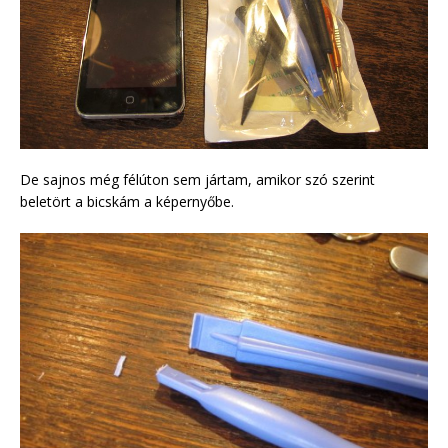
De sajnos még félúton sem jártam, amikor szó szerint
beletört a bicskám a képernyőbe.