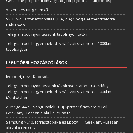
Get all the projects from a gitlab group (and it’s subgroups)
Vezetékes Ring csengő
SSH Two Factor azonosítás (TFA, 2FA) Google Authenticatorral
Debian-on
Telegram bot: nyomtassunk távoli nyomtatón
Telegram bot: Legyen neked is hálózati scannered 1000km
távolságban
LEGUTÓBBI HOZZÁSZÓLÁSOK
lee rodriguez
-
Kapcsolat
Telegram bot: nyomtassunk távoli nyomtatón – Geeklány
-
Telegram bot: Legyen neked is hálózati scannered 1000km
távolságban
ATMega644P + Sanguinololu + új Sprinter firmware // Fail –
Geeklány
-
Lassan alakul a Prusa i2
Samsung NC10, forrasztópáka és Epoxy | | Geeklány
-
Lassan
alakul a Prusa i2