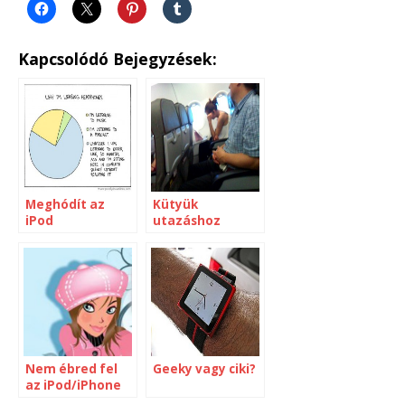
Kapcsolódó Bejegyzések:
Meghódít az
Kütyük
iPod
utazáshoz
Nem ébred fel
Geeky vagy ciki?
az iPod/iPhone