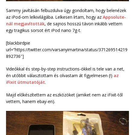
Sammy javításán felbuzdulva úgy gondoltam, hogy belenézek
az iPod-om lelkivilágába. Lelkesen írtam, hogy az
Appsolute-
nál megjavították
, de sajnos hosszú távon inkább vettem
egy tragikus sorsot ért iPod nano 7g-t.
[blackbirdpie
url=”https://twitter.com/varsanyimartina/status/371269514219
892736″]
Videókkal és step-by-step instructions-ökkel is tele van a net,
én utóbbit választottam és olvastam át figyelmesen (!)
az
iFixit útmutatóját
.
Majd előkészítettem az eszközöket (amiket nem az iFixit-től
vettem, hanem ebay-en).