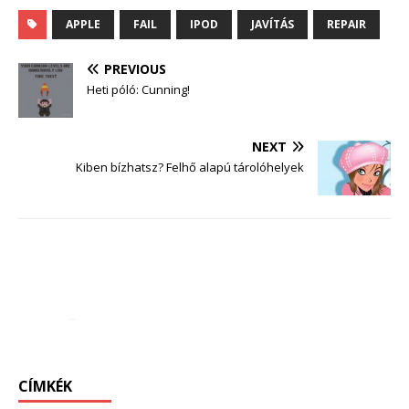
APPLE
FAIL
IPOD
JAVÍTÁS
REPAIR
PREVIOUS
Heti póló: Cunning!
NEXT
Kiben bízhatsz? Felhő alapú tárolóhelyek
CÍMKÉK