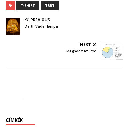
T-SHIRT
TBBT
PREVIOUS
Darth Vader lámpa
NEXT
Meghódít az iPod
CÍMKÉK