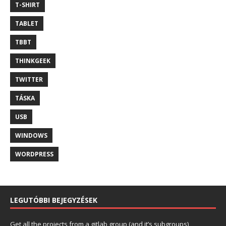
T-SHIRT
TABLET
TBBT
THINKGEEK
TWITTER
TÁSKA
USB
WINDOWS
WORDPRESS
LEGUTÓBBI BEJEGYZÉSEK
Get all the projects from a gitlab group (and it’s subgroups)