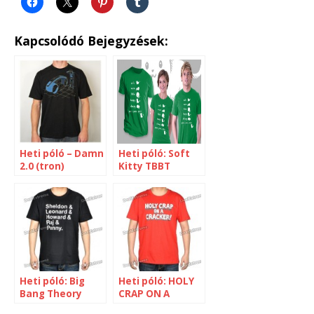
Kapcsolódó Bejegyzések:
Heti póló – Damn
Heti póló: Soft
2.0 (tron)
Kitty TBBT
másképp
Heti póló: Big
Heti póló: HOLY
Bang Theory
CRAP ON A
karakternevek
CRACKER [TBBT]