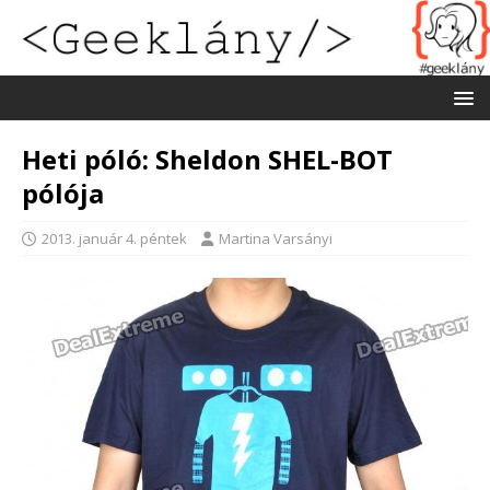
Heti póló: Sheldon SHEL-BOT
pólója
2013. január 4. péntek
Martina Varsányi