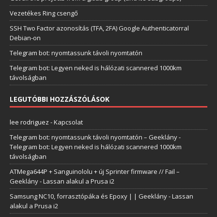
Vezetékes Ring csengő
SSH Two Factor azonosítás (TFA, 2FA) Google Authenticatorral
Debian-on
Telegram bot: nyomtassunk távoli nyomtatón
Telegram bot: Legyen neked is hálózati scannered 1000km
távolságban
LEGUTÓBBI HOZZÁSZÓLÁSOK
lee rodriguez
-
Kapcsolat
Telegram bot: nyomtassunk távoli nyomtatón – Geeklány
-
Telegram bot: Legyen neked is hálózati scannered 1000km
távolságban
ATMega644P + Sanguinololu + új Sprinter firmware // Fail –
Geeklány
-
Lassan alakul a Prusa i2
Samsung NC10, forrasztópáka és Epoxy | | Geeklány
-
Lassan
alakul a Prusa i2