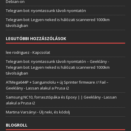
Debian-on
Telegram bot: nyomtassunk távoli nyomtatón
Telegram bot: Legyen neked is hálózati scannered 1000km
távolságban
LEGUTÓBBI HOZZÁSZÓLÁSOK
lee rodriguez
-
Kapcsolat
Telegram bot: nyomtassunk távoli nyomtatón – Geeklány
-
Telegram bot: Legyen neked is hálózati scannered 1000km
távolságban
ATMega644P + Sanguinololu + új Sprinter firmware // Fail –
Geeklány
-
Lassan alakul a Prusa i2
Samsung NC10, forrasztópáka és Epoxy | | Geeklány
-
Lassan
alakul a Prusa i2
Martina Varsányi
-
Ülj neki, és kódolj
BLOGROLL