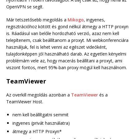
OpenVPN se segít.
Már tetszetősebb megoldás a
Mikogo
, ingyenes,
regisztrációhoz kötött és gond nélkül átmegy a HTTP proxyn
is. Ráadásul van belőle hordozható verzió, azaz nem kell
telepítenem, csak beállítanom a proxyt. Mi webkonferenciára
használjuk, fel is lehet venni az egészet videóként,
tulajdonképpen jól használható darab. Az egyetlen kényelmi
problémám vele az, hogy macerás beállítani a proxyt, ami
viszont fontos, mert 95%-ban proxy mögül kell használnom.
TeamViewer
Az overkill megoldás azonban a
TeamViewer
és a
TeamViewer Host.
nem kell beállítgatni semmit
ingyenes (privát használatra)
átmegy a HTTP Proxyn*