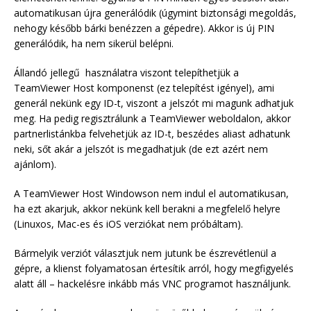
automatikusan újra generálódik (úgymint biztonsági megoldás,
nehogy később bárki benézzen a gépedre). Akkor is új PIN
generálódik, ha nem sikerül belépni.
Állandó jellegű használatra viszont telepíthetjük a
TeamViewer Host komponenst (ez telepítést igényel), ami
generál nekünk egy ID-t, viszont a jelszót mi magunk adhatjuk
meg. Ha pedig regisztrálunk a TeamViewer weboldalon, akkor
partnerlistánkba felvehetjük az ID-t, beszédes aliast adhatunk
neki, sőt akár a jelszót is megadhatjuk (de ezt azért nem
ajánlom).
A TeamViewer Host Windowson nem indul el automatikusan,
ha ezt akarjuk, akkor nekünk kell berakni a megfelelő helyre
(Linuxos, Mac-es és iOS verziókat nem próbáltam).
Bármelyik verziót választjuk nem jutunk be észrevétlenül a
gépre, a klienst folyamatosan értesítik arról, hogy megfigyelés
alatt áll – hackelésre inkább más VNC programot használjunk.