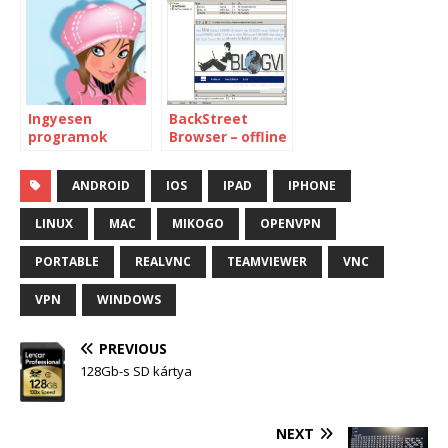
Ingyesen
BackStreet
programok
Browser – offline
blog olvasó
ANDROID
IOS
IPAD
IPHONE
LINUX
MAC
MIKOGO
OPENVPN
PORTABLE
REALVNC
TEAMVIEWER
VNC
VPN
WINDOWS
PREVIOUS
128Gb-s SD kártya
NEXT