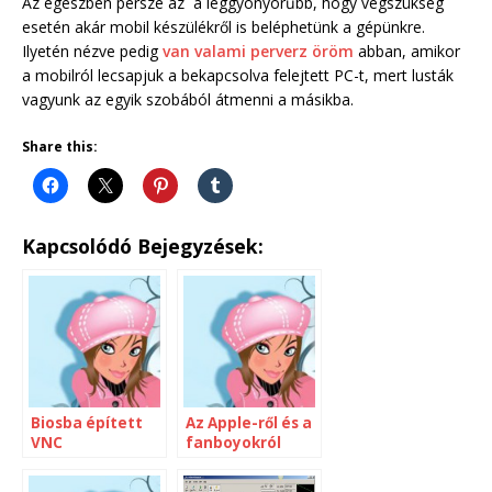
Az egészben persze az a leggyönyörűbb, hogy végszükség
esetén akár mobil készülékről is beléphetünk a gépünkre.
Ilyetén nézve pedig
van valami perverz öröm
abban, amikor
a mobilról lecsapjuk a bekapcsolva felejtett PC-t, mert lusták
vagyunk az egyik szobából átmenni a másikba.
Share this:
Kapcsolódó Bejegyzések:
Biosba épített
Az Apple-ről és a
VNC
fanboyokról