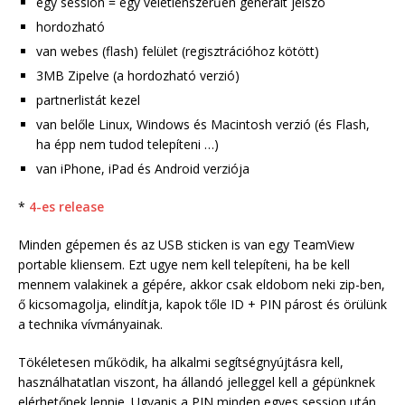
egy session = egy véletlenszerűen generált jelszó
hordozható
van webes (flash) felület (regisztrációhoz kötött)
3MB Zipelve (a hordozható verzió)
partnerlistát kezel
van belőle Linux, Windows és Macintosh verzió (és Flash,
ha épp nem tudod telepíteni …)
van iPhone, iPad és Android verziója
*
4-es release
Minden gépemen és az USB sticken is van egy TeamView
portable kliensem. Ezt ugye nem kell telepíteni, ha be kell
mennem valakinek a gépére, akkor csak eldobom neki zip-ben,
ő kicsomagolja, elindítja, kapok tőle ID + PIN párost és örülünk
a technika vívmányainak.
Tökéletesen működik, ha alkalmi segítségnyújtásra kell,
használhatatlan viszont, ha állandó jelleggel kell a gépünknek
elérhetőnek lennie. Ugyanis a PIN minden egyes session után