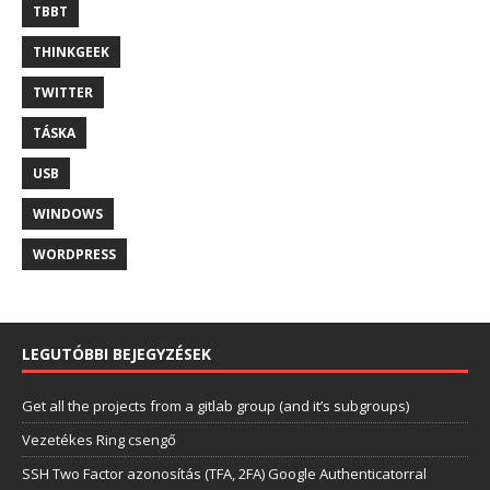
TBBT
THINKGEEK
TWITTER
TÁSKA
USB
WINDOWS
WORDPRESS
LEGUTÓBBI BEJEGYZÉSEK
Get all the projects from a gitlab group (and it’s subgroups)
Vezetékes Ring csengő
SSH Two Factor azonosítás (TFA, 2FA) Google Authenticatorral