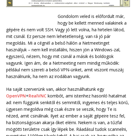
Gondolom veled is előfordult már,
hogy be kellett menned valakinek a
gépére és nem volt SSH. Vagy jó lett volna, ha hirtelen látod,
mit csinál. Ez persze nem lehetetlenség, van rá jó pár
megoldás. Mi a cégnél a belső hálón a Netmeetinget
használjuk – nem kell installálni, hiszen jön a Windows-zal,
egyszerű, nézem, hogy mit csinál a másik és boldogok
vagyunk. Igen ám, de a Netmeeting nem mindig működik:
például nem szereti a belső VPN-ünket, amit viszont muszáj
használnunk, ha nem az irodában vagyunk.
Ha saját szerverünk van, akkor használhatunk egy
OpenVPN
+
RealVNC
kombót, ami istenhez hasonló hatalmat
ad: nem függünk senkitől és semmitől, ingyenes és teljes körű,
ügyesen megoldva még csak észre se veszik, hogy Te is
nézed, amit csinálnak. Ilyet az ember a saját gépeire tesz fel,
ha biztonságosan akarja őket elérni. Nekem is van, a tűzfal
mögötti területre csak így lépek be. Ráadásul tudok scannelni,
nyomtatni 1100km távolságból. A baj csak az, hogy néha az