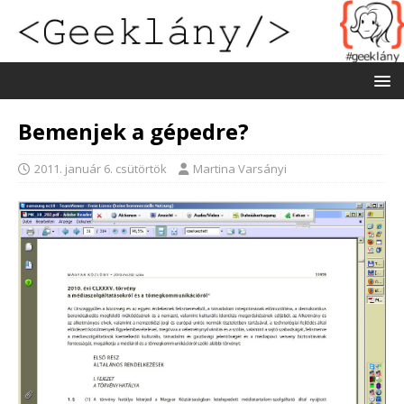
Bemenjek a gépedre?
2011. január 6. csütörtök
Martina Varsányi