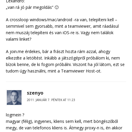
Lexandro:
„van rá jó pár megoldás” 🙂
A crossloop windows/mac/android -ra van, telepíteni kell –
semmivel sem gyorsabb, mint a teamviewer, amit ráadásul
nem muszáj telepíteni és van iOS-re is. Vagy nem találok
valami linket?
A join.me érdekes, bár a frászt hozta rám azzal, ahogy
elkezdte a letöltést. Inkább a játszógépről próbálom ki, nem
bízok benne, de ki fogom próbálni. Viszont ha jól látom, ezt se
tudom úgy használni, mint a Teamviewer Host-ot.
szenyo
2011. JANUÁR 7. PÉNTEK AT 11:23
logmein ?
magyar (félig), ingyenes, kliens sem kell, mert böngészőből
megy, de van telefonos kliens is. Átmegy proxy-n is, én akkor