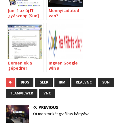
Jun. 1 az új IT
Mennyi adatod
gyásznap [Sun]
van?
Bemenjek a
Ingyen Google
gépedre?
wifi a
reptereken
BIOS
GEEK
IBM
REALVNC
SUN
TEAMVIEWER
VNC
PREVIOUS
Öt monitor két grafikus kártyával