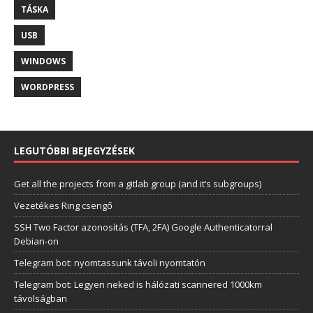
TÁSKA
USB
WINDOWS
WORDPRESS
LEGUTÓBBI BEJEGYZÉSEK
Get all the projects from a gitlab group (and it’s subgroups)
Vezetékes Ring csengő
SSH Two Factor azonosítás (TFA, 2FA) Google Authenticatorral
Debian-on
Telegram bot: nyomtassunk távoli nyomtatón
Telegram bot: Legyen neked is hálózati scannered 1000km
távolságban