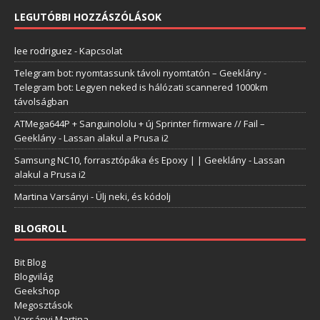
LEGUTÓBBI HOZZÁSZÓLÁSOK
lee rodriguez
-
Kapcsolat
Telegram bot: nyomtassunk távoli nyomtatón – Geeklány
-
Telegram bot: Legyen neked is hálózati scannered 1000km
távolságban
ATMega644P + Sanguinololu + új Sprinter firmware // Fail –
Geeklány
-
Lassan alakul a Prusa i2
Samsung NC10, forrasztópáka és Epoxy | | Geeklány
-
Lassan
alakul a Prusa i2
Martina Varsányi
-
Ülj neki, és kódolj
BLOGROLL
Bit Blog
Blogvilág
Geekshop
Megosztások
Varsányi Martina