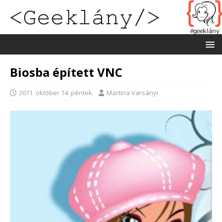
Biosba épített VNC
2011. október 14. péntek
Martina Varsányi