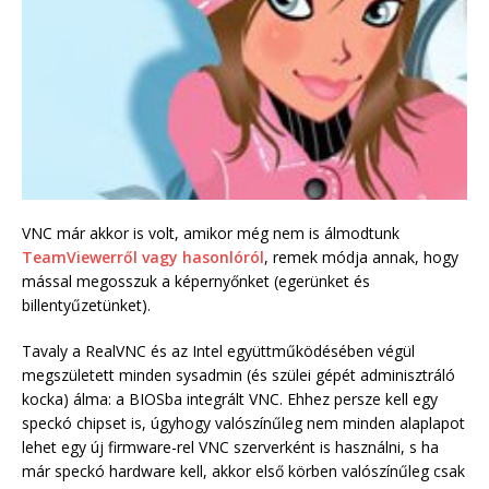
VNC már akkor is volt, amikor még nem is álmodtunk
TeamViewerről vagy hasonlóról
, remek módja annak, hogy
mással megosszuk a képernyőnket (egerünket és
billentyűzetünket).
Tavaly a RealVNC és az Intel együttműködésében végül
megszületett minden sysadmin (és szülei gépét adminisztráló
kocka) álma: a BIOSba integrált VNC. Ehhez persze kell egy
speckó chipset is, úgyhogy valószínűleg nem minden alaplapot
lehet egy új firmware-rel VNC szerverként is használni, s ha
már speckó hardware kell, akkor első körben valószínűleg csak