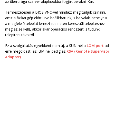
az überdrága szerver alaplapokba fogják berakni. Kár.
Természetesen a BIOS VNC-vel mindazt meg tudjuk csinálni,
amit a fizikai gép előtt ülve beállíthatunk, s ha valaki behelyezi
a megfelelő telepítő lemezt (de neten keresztüli telepítéshez
még az se kell), akkor akár operációs rendszert is tudunk
telepíteni távolról.
Ez a szolgáltatás egyébként nem új, a SUN-nél a
LOM port
ad
erre megoldást, az IBM-nél pedig az
RSA (Remote Supervisor
Adapter)
.