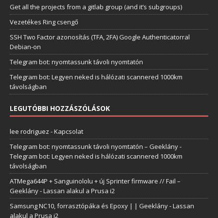
Get all the projects from a gitlab group (and it’s subgroups)
Vezetékes Ring csengő
SSH Two Factor azonosítás (TFA, 2FA) Google Authenticatorral
Debian-on
Telegram bot: nyomtassunk távoli nyomtatón
Telegram bot: Legyen neked is hálózati scannered 1000km
távolságban
LEGUTÓBBI HOZZÁSZÓLÁSOK
lee rodriguez
-
Kapcsolat
Telegram bot: nyomtassunk távoli nyomtatón – Geeklány
-
Telegram bot: Legyen neked is hálózati scannered 1000km
távolságban
ATMega644P + Sanguinololu + új Sprinter firmware // Fail –
Geeklány
-
Lassan alakul a Prusa i2
Samsung NC10, forrasztópáka és Epoxy | | Geeklány
-
Lassan
alakul a Prusa i2