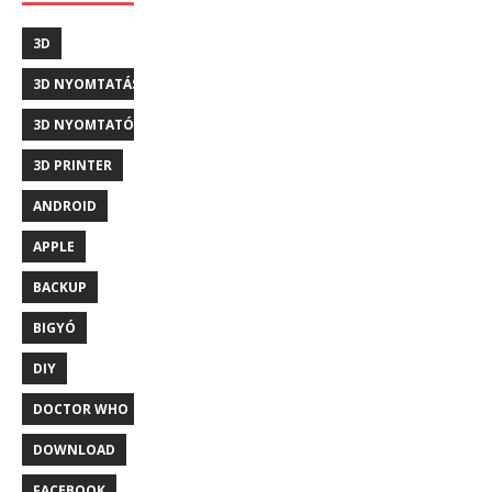
3D
3D NYOMTATÁS
3D NYOMTATÓ
3D PRINTER
ANDROID
APPLE
BACKUP
BIGYÓ
DIY
DOCTOR WHO
DOWNLOAD
FACEBOOK