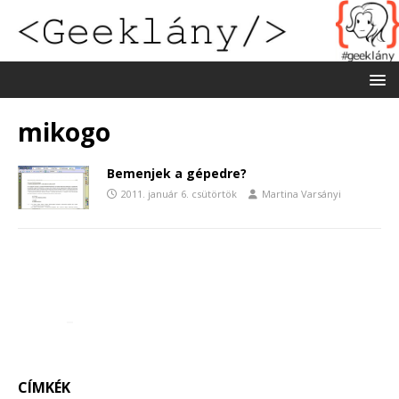
mikogo
Bemenjek a gépedre?
2011. január 6. csütörtök
Martina Varsányi
CÍMKÉK