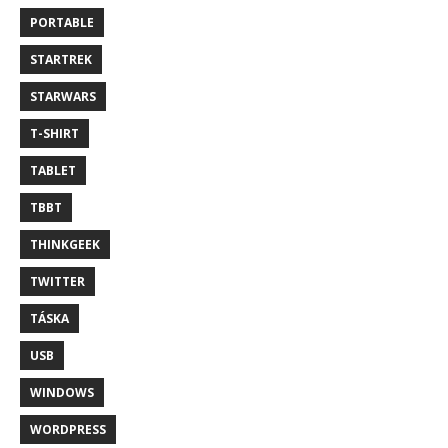
PORTABLE
STARTREK
STARWARS
T-SHIRT
TABLET
TBBT
THINKGEEK
TWITTER
TÁSKA
USB
WINDOWS
WORDPRESS