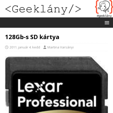
128Gb-s SD kártya
2011. január 4. kedd
Martina Varsányi