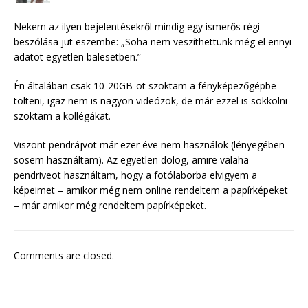
Nekem az ilyen bejelentésekről mindig egy ismerős régi
beszólása jut eszembe: „Soha nem veszíthettünk még el ennyi
adatot egyetlen balesetben.”
Én általában csak 10-20GB-ot szoktam a fényképezőgépbe
tölteni, igaz nem is nagyon videózok, de már ezzel is sokkolni
szoktam a kollégákat.
Viszont pendrájvot már ezer éve nem használok (lényegében
sosem használtam). Az egyetlen dolog, amire valaha
pendriveot használtam, hogy a fotólaborba elvigyem a
képeimet – amikor még nem online rendeltem a papírképeket
– már amikor még rendeltem papírképeket.
Comments are closed.