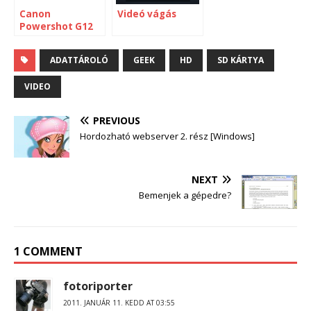
Canon
Videó vágás
Powershot G12
vs Nikon Coolpix
P7000
ADATTÁROLÓ
GEEK
HD
SD KÁRTYA
VIDEO
PREVIOUS
Hordozható webserver 2. rész [Windows]
NEXT
Bemenjek a gépedre?
1 COMMENT
fotoriporter
2011. JANUÁR 11. KEDD AT 03:55