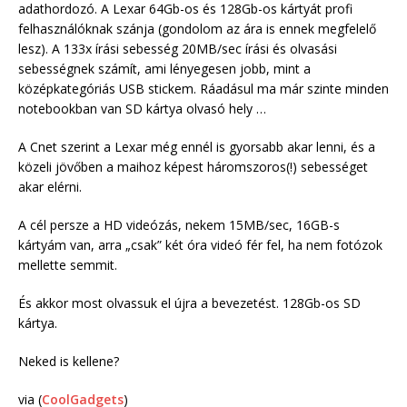
adathordozó. A Lexar 64Gb-os és 128Gb-os kártyát profi
felhasználóknak szánja (gondolom az ára is ennek megfelelő
lesz). A 133x írási sebesség 20MB/sec írási és olvasási
sebességnek számít, ami lényegesen jobb, mint a
középkategóriás USB stickem. Ráadásul ma már szinte minden
notebookban van SD kártya olvasó hely …
A Cnet szerint a Lexar még ennél is gyorsabb akar lenni, és a
közeli jövőben a maihoz képest háromszoros(!) sebességet
akar elérni.
A cél persze a HD videózás, nekem 15MB/sec, 16GB-s
kártyám van, arra „csak” két óra videó fér fel, ha nem fotózok
mellette semmit.
És akkor most olvassuk el újra a bevezetést. 128Gb-os SD
kártya.
Neked is kellene?
via (
CoolGadgets
)