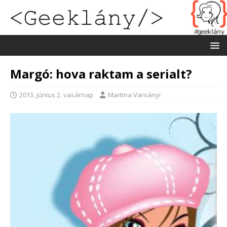
Margó: hova raktam a serialt?
2013. június 2. vasárnap
Martina Varsányi