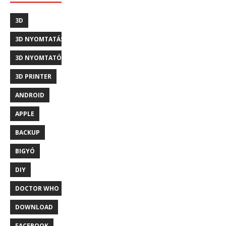
3D
3D NYOMTATÁS
3D NYOMTATÓ
3D PRINTER
ANDROID
APPLE
BACKUP
BIGYÓ
DIY
DOCTOR WHO
DOWNLOAD
FACEBOOK