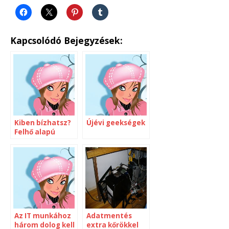
Kapcsolódó Bejegyzések:
Kiben bízhatsz?
Újévi geekségek
Felhő alapú
tárolóhelyek
Az IT munkához
Adatmentés
három dolog kell
extra kőrökkel