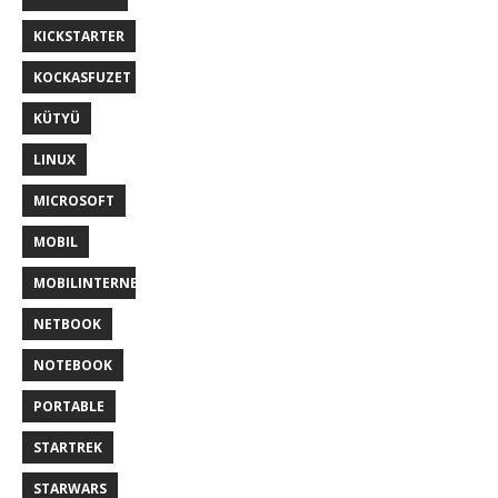
KICKSTARTER
KOCKASFUZET
KÜTYÜ
LINUX
MICROSOFT
MOBIL
MOBILINTERNET
NETBOOK
NOTEBOOK
PORTABLE
STARTREK
STARWARS