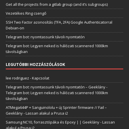
Get all the projects from a gitlab group (and it’s subgroups)
Vezetékes Ring csengő
SSH Two Factor azonosítás (TFA, 2FA) Google Authenticatorral
Debian-on
Telegram bot: nyomtassunk távoli nyomtatón
Telegram bot: Legyen neked is hálózati scannered 1000km
távolságban
LEGUTÓBBI HOZZÁSZÓLÁSOK
lee rodriguez
-
Kapcsolat
Telegram bot: nyomtassunk távoli nyomtatón – Geeklány
-
Telegram bot: Legyen neked is hálózati scannered 1000km
távolságban
ATMega644P + Sanguinololu + új Sprinter firmware // Fail –
Geeklány
-
Lassan alakul a Prusa i2
Samsung NC10, forrasztópáka és Epoxy | | Geeklány
-
Lassan
alakul a Prusa i2