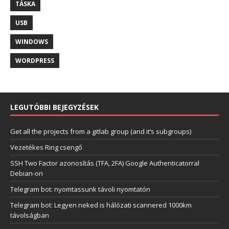
TÁSKA
USB
WINDOWS
WORDPRESS
LEGUTÓBBI BEJEGYZÉSEK
Get all the projects from a gitlab group (and it’s subgroups)
Vezetékes Ring csengő
SSH Two Factor azonosítás (TFA, 2FA) Google Authenticatorral
Debian-on
Telegram bot: nyomtassunk távoli nyomtatón
Telegram bot: Legyen neked is hálózati scannered 1000km
távolságban