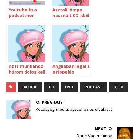
Youtube és a
Asztali lámpa
podcatcher
használt CD-kből
Az IT munkához
Angliában legális
három dolog kell
a rippelés
BACKUP
CD
DVD
PODCAST
ÚJ ÉV
PREVIOUS
Közösségi média: összehoz és elválaszt
NEXT
Darth Vader lámpa