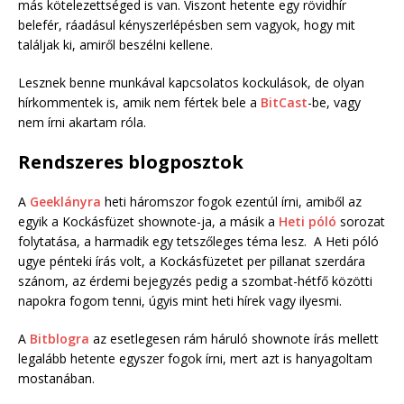
más kötelezettséged is van. Viszont hetente egy rövidhír
belefér, ráadásul kényszerlépésben sem vagyok, hogy mit
találjak ki, amiről beszélni kellene.
Lesznek benne munkával kapcsolatos kockulások, de olyan
hírkommentek is, amik nem fértek bele a
BitCast
-be, vagy
nem írni akartam róla.
Rendszeres blogposztok
A
Geeklányra
heti háromszor fogok ezentúl írni, amiből az
egyik a Kockásfüzet shownote-ja, a másik a
Heti póló
sorozat
folytatása, a harmadik egy tetszőleges téma lesz. A Heti póló
ugye pénteki írás volt, a Kockásfüzetet per pillanat szerdára
szánom, az érdemi bejegyzés pedig a szombat-hétfő közötti
napokra fogom tenni, úgyis mint heti hírek vagy ilyesmi.
A
Bitblogra
az esetlegesen rám háruló shownote írás mellett
legalább hetente egyszer fogok írni, mert azt is hanyagoltam
mostanában.