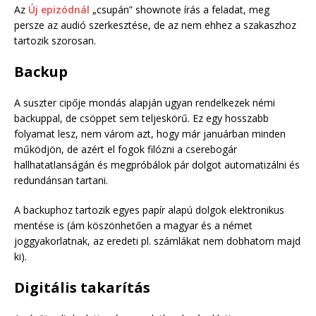
Az
Új epizódnál
„csupán” shownote írás a feladat, meg
persze az audió szerkesztése, de az nem ehhez a szakaszhoz
tartozik szorosan.
Backup
A suszter cipője mondás alapján ugyan rendelkezek némi
backuppal, de csöppet sem teljeskörű. Ez egy hosszabb
folyamat lesz, nem várom azt, hogy már januárban minden
működjön, de azért el fogok filózni a cserebogár
hallhatatlanságán és megpróbálok pár dolgot automatizálni és
redundánsan tartani.
A backuphoz tartozik egyes papír alapú dolgok elektronikus
mentése is (ám köszönhetően a magyar és a német
joggyakorlatnak, az eredeti pl. számlákat nem dobhatom majd
ki).
Digitális takarítás