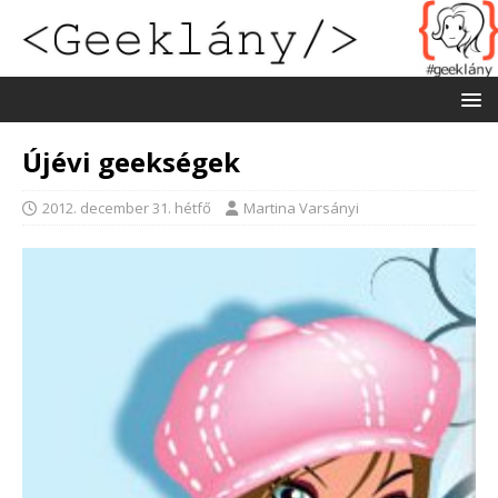
Újévi geekségek
2012. december 31. hétfő
Martina Varsányi