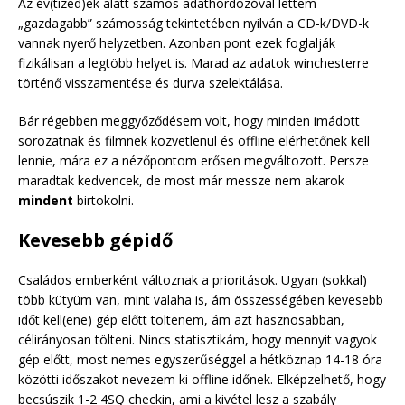
Az év(tized)ek alatt számos adathordozóval lettem
„gazdagabb” számosság tekintetében nyilván a CD-k/DVD-k
vannak nyerő helyzetben. Azonban pont ezek foglalják
fizikálisan a legtöbb helyet is. Marad az adatok winchesterre
történő visszamentése és durva szelektálása.
Bár régebben meggyőződésem volt, hogy minden imádott
sorozatnak és filmnek közvetlenül és offline elérhetőnek kell
lennie, mára ez a nézőpontom erősen megváltozott. Persze
maradtak kedvencek, de most már messze nem akarok
mindent
birtokolni.
Kevesebb gépidő
Családos emberként változnak a prioritások. Ugyan (sokkal)
több kütyüm van, mint valaha is, ám összességében kevesebb
időt kell(ene) gép előtt töltenem, ám azt hasznosabban,
célirányosan tölteni. Nincs statisztikám, hogy mennyit vagyok
gép előtt, most nemes egyszerűséggel a hétköznap 14-18 óra
közötti időszakot nevezem ki offline időnek. Elképzelhető, hogy
becsúszik 1-2 4SQ checkin, ami a kivétel lesz a szabály