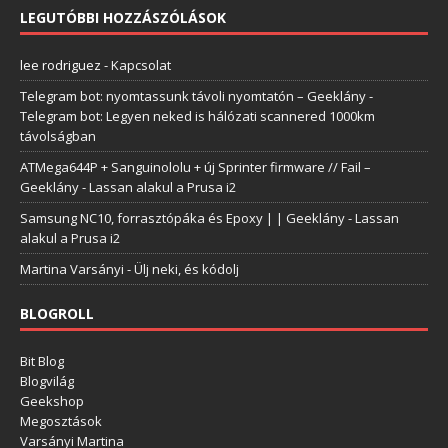
LEGUTÓBBI HOZZÁSZÓLÁSOK
lee rodriguez
-
Kapcsolat
Telegram bot: nyomtassunk távoli nyomtatón – Geeklány
-
Telegram bot: Legyen neked is hálózati scannered 1000km
távolságban
ATMega644P + Sanguinololu + új Sprinter firmware // Fail –
Geeklány
-
Lassan alakul a Prusa i2
Samsung NC10, forrasztópáka és Epoxy | | Geeklány
-
Lassan
alakul a Prusa i2
Martina Varsányi
-
Ülj neki, és kódolj
BLOGROLL
Bit Blog
Blogvilág
Geekshop
Megosztások
Varsányi Martina