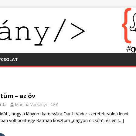
PCSOLAT
tüm – az öv
erda
Martina Varsányi
0
dött, hogy a lányom karneválra Darth Vader szeretett volna lenni.
diban volt pont egy Batman kosztüm „nagyon olcsón”, és én
[…]