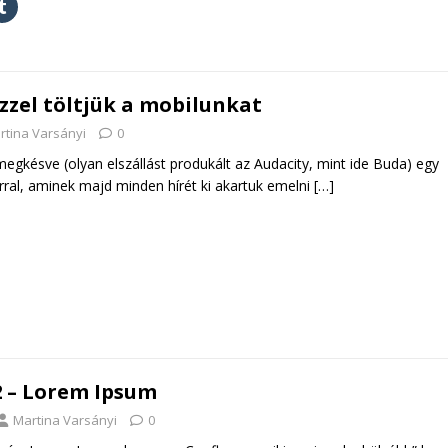
ízzel töltjük a mobilunkat
rtina Varsányi
0
egkésve (olyan elszállást produkált az Audacity, mint ide Buda) egy
rral, aminek majd minden hírét ki akartuk emelni
[…]
2 – Lorem Ipsum
Martina Varsányi
0