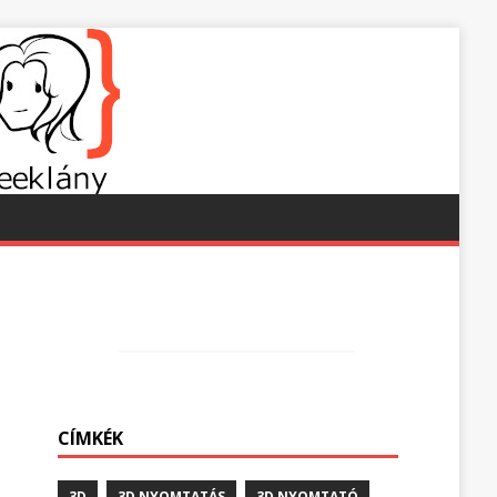
CÍMKÉK
3D
3D NYOMTATÁS
3D NYOMTATÓ