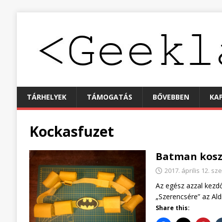
TÁRHELYEK
TÁMOGATÁS
BŐVEBBEN
KA
Kockasfuzet
Batman kosz
2017. április 12. sz
Az egész azzal kezdő
„Szerencsére” az Al
Share this: