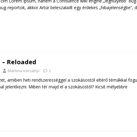
 cím Lorem Ipsum, hanem a Confluence wiki engine „leghülyébb” bug
 bug-reportok, akkor Artúr beleszaladt egy érdekes „hibajelenségbe”, 
 – Reloaded
Martina Varsányi
2
zet, amiben heti rendszerességgel a szokásostól eltérő témákkal fog
 jelentkezni. Miben tér majd el a szokásostól? Kicsit mélyebbre