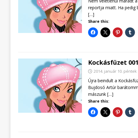
Nem véletlenül maradt a
reportja miatt. Ha pedig
[…]
Share this:
Kockásfüzet 001
2014. január 10. péntek
Újra beindult a Kockásfü
Bujdosó Artúr barátommal
mászunk
[…]
Share this: