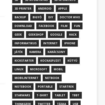
3D PRINTER
ANDROID
APPLE
BACKUP
BIGYÓ
DIY
DOCTOR WHO
DOWNLOAD
FACEBOOK
FILM
FUN
GEEK
GEEKSHOP
GOOGLE
HACK
INFORMATIKUS
INTERNET
IPHONE
JÁTÉK
KAMERA
KARÁCSONY
KICKSTARTER
KOCKASFUZET
KÜTYÜ
LINUX
MICROSOFT
MOBIL
MOBILINTERNET
NETBOOK
NOTEBOOK
PORTABLE
STARTREK
STARWARS
T-SHIRT
TABLET
TBBT
THINKGEEK
TWITTER
TÁSKA
USB