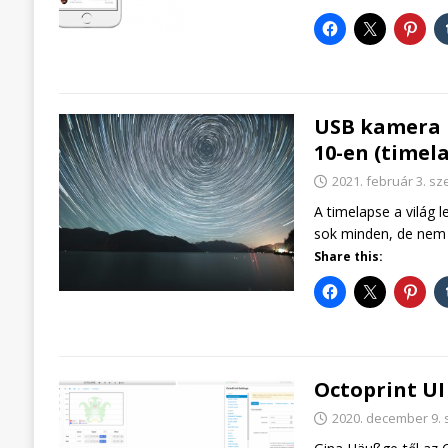
USB kamera k
10-en (timel
2021. február 3. sz
A timelapse a világ 
sok minden, de nem 
Share this:
Octoprint UI
2020. december 9. 