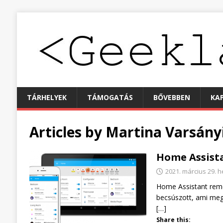
TÁRHELYEK
TÁMOGATÁS
BŐVEBBEN
KA
Articles by
Martina Varsány
Home Assista
2021. március 29. h
Home Assistant remek
becsúszott, ami megf
[…]
Share this: