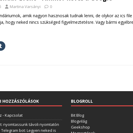
ő
Martina Varsányi
0
ndáriumok, amik nagyon hasznosak tudnak lenni, de olykor az ics file
ja, hogy neked nincs szükséged figyelmeztetésre. Vagy bármi egyébre
I HOZZÁSZÓLÁSOK
BLOGROLL
z
-
Kapcsolat
Bit Blog
Blogvilág
t: nyomtassunk távoli nyomtatón
Geekshop
-
Telegram bot: Legyen neked is