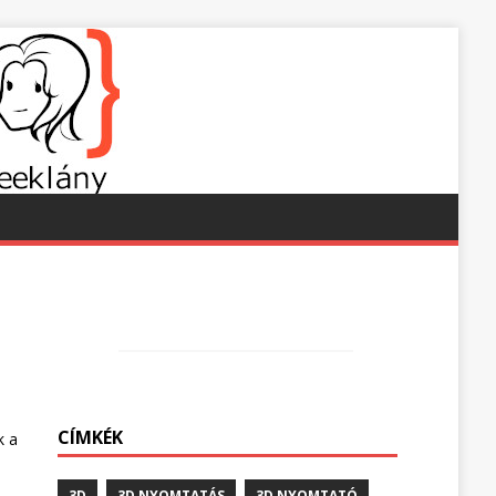
CÍMKÉK
k a
3D
3D NYOMTATÁS
3D NYOMTATÓ