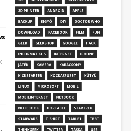
3D PRINTER
ANDROID
APPLE
BACKUP
BIGYÓ
DIY
DOCTOR WHO
DOWNLOAD
FACEBOOK
FILM
FUN
ws
GEEK
GEEKSHOP
GOOGLE
HACK
INFORMATIKUS
INTERNET
IPHONE
10
JÁTÉK
KAMERA
KARÁCSONY
KICKSTARTER
KOCKASFUZET
KÜTYÜ
LINUX
MICROSOFT
MOBIL
MOBILINTERNET
NETBOOK
NOTEBOOK
PORTABLE
STARTREK
STARWARS
T-SHIRT
TABLET
TBBT
THINKGEEK
TWITTER
TÁSKA
USB