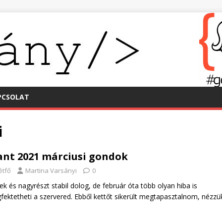
PCSOLAT
i
nt 2021 márciusi gondok
étfő
Martina Varsányi
0
 és nagyrészt stabil dolog, de február óta több olyan hiba is
ektetheti a szervered. Ebből kettőt sikerült megtapasztalnom, nézzü