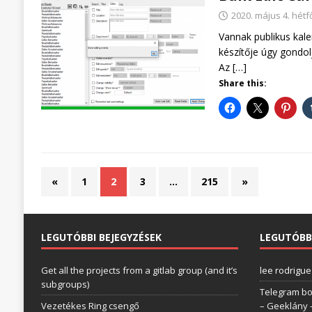
2020. május 4. hétf
Vannak publikus kale
készítője úgy gondol
Az
[…]
Share this:
«
1
2
3
…
215
»
LEGUTÓBBI BEJEGYZÉSEK
LEGUTÓBB
Get all the projects from a gitlab group (and it’s
lee rodrigue
subgroups)
Telegram bo
Vezetékes Ring csengő
– Geeklány