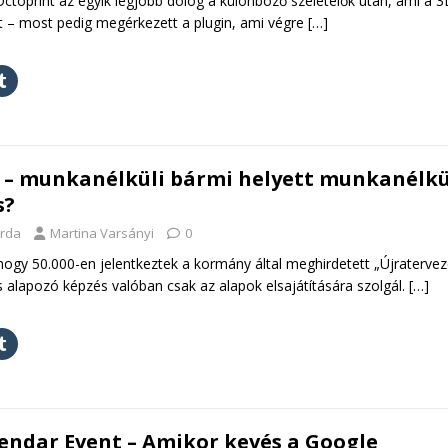
ctoprint az egyik legjobb dolog a különböző szeletelők után, ami a 3
t – most pedig megérkezett a plugin, ami végre
[…]
 – munkanélküli bármi helyett munkanélkü
s?
erda
Martina Varsányi
0
hogy 50.000-en jelentkeztek a kormány által meghirdetett „Újratervez
 alapozó képzés valóban csak az alapok elsajátítására szolgál.
[…]
lendar Event – Amikor kevés a Google