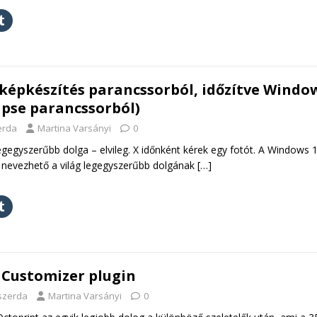
épkészítés parancssorból, időzítve Windo
apse parancssorból)
erda
Martina Varsányi
0
legegyszerűbb dolga – elvileg. X időnként kérek egy fotót. A Windows 
nevezhető a világ legegyszerűbb dolgának
[…]
 Customizer plugin
szerda
Martina Varsányi
0