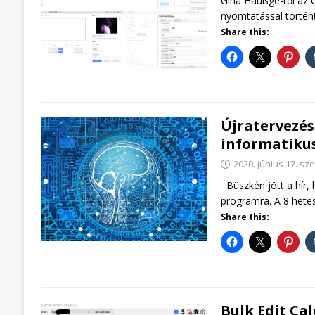
Gina Häußge-től az O
nyomtatással történ
Share this:
Újratervezés
informatiku
2020. június 17. sz
Büszkén jött a hír, 
programra. A 8 hetes
Share this:
Bulk Edit Ca