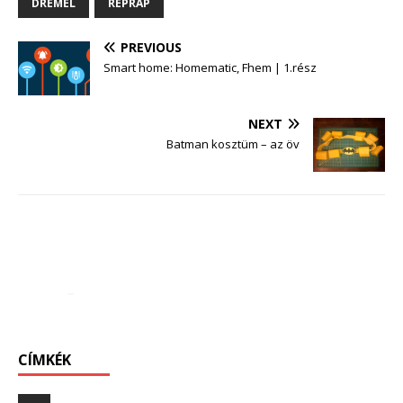
DREMEL
REPRAP
PREVIOUS
Smart home: Homematic, Fhem | 1.rész
NEXT
Batman kosztüm – az öv
CÍMKÉK