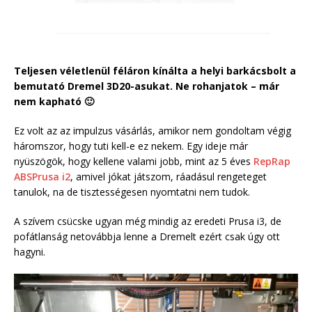
Teljesen véletlenül féláron kínálta a helyi barkácsbolt a
bemutató Dremel 3D20-asukat. Ne rohanjatok – már
nem kapható 🙂
Ez volt az az impulzus vásárlás, amikor nem gondoltam végig
háromszor, hogy tuti kell-e ez nekem. Egy ideje már
nyüszögök, hogy kellene valami jobb, mint az 5 éves
RepRap
ABSPrusa i2
, amivel jókat játszom, ráadásul rengeteget
tanulok, na de tisztességesen nyomtatni nem tudok.
A szívem csücske ugyan még mindig az eredeti Prusa i3, de
pofátlanság netovábbja lenne a Dremelt ezért csak úgy ott
hagyni.