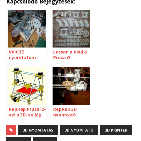
Kapcsolódó Bejegyzések:
Volt 3D
Lassan alakul a
nyomtatóm –
Prusa i2
nincs 3D
nyomtatóm…
RepRap Prusa i2-
RepRap 3D
vel a 3D-s világ
nyomtató
nyomában
tuningja
3D NYOMTATÁS
3D NYOMTATÓ
3D PRINTER