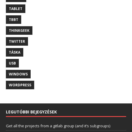
TABLET
TBBT
THINKGEEK
TWITTER
TÁSKA
USB
WINDOWS
WORDPRESS
LEGUTÓBBI BEJEGYZÉSEK
Get all the projects from a gitlab group (and it’s subgroups)