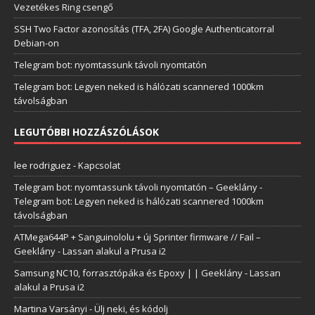
Vezetékes Ring csengő
SSH Two Factor azonosítás (TFA, 2FA) Google Authenticatorral
Debian-on
Telegram bot: nyomtassunk távoli nyomtatón
Telegram bot: Legyen neked is hálózati scannered 1000km
távolságban
LEGUTÓBBI HOZZÁSZÓLÁSOK
lee rodriguez
-
Kapcsolat
Telegram bot: nyomtassunk távoli nyomtatón – Geeklány
-
Telegram bot: Legyen neked is hálózati scannered 1000km
távolságban
ATMega644P + Sanguinololu + új Sprinter firmware // Fail –
Geeklány
-
Lassan alakul a Prusa i2
Samsung NC10, forrasztópáka és Epoxy | | Geeklány
-
Lassan
alakul a Prusa i2
Martina Varsányi
-
Ülj neki, és kódolj