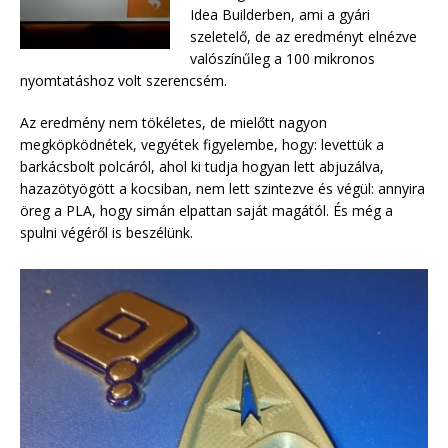
Idea Builderben, ami a gyári
szeletelő, de az eredményt elnézve
valószínűleg a 100 mikronos
nyomtatáshoz volt szerencsém.
Az eredmény nem tökéletes, de mielőtt nagyon
megköpködnétek, vegyétek figyelembe, hogy: levettük a
barkácsbolt polcáról, ahol ki tudja hogyan lett abjuzálva,
hazazötyögött a kocsiban, nem lett szintezve és végül: annyira
öreg a PLA, hogy simán elpattan saját magától. És még a
spulni végéről is beszélünk.