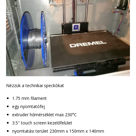
Nézzük a technikai speckókat
1.75 mm filament
egy nyomtatófej
extruder hőmérséklet max 230°C
3.5″ touch screen kezelőfelület
nyomtatási terület 230mm x 150mm x 140mm