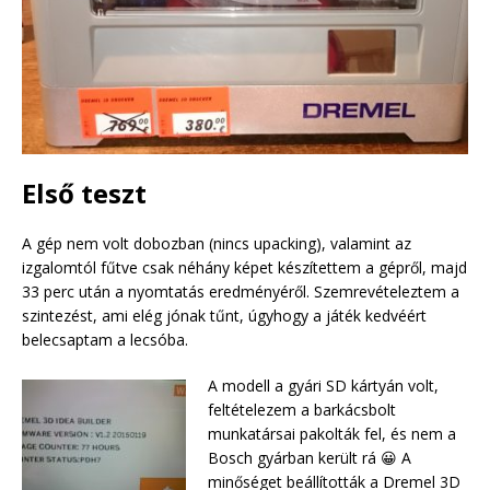
Első teszt
A gép nem volt dobozban (nincs upacking), valamint az
izgalomtól fűtve csak néhány képet készítettem a gépről, majd
33 perc után a nyomtatás eredményéről. Szemrevételeztem a
szintezést, ami elég jónak tűnt, úgyhogy a játék kedvéért
belecsaptam a lecsóba.
A modell a gyári SD kártyán volt,
feltételezem a barkácsbolt
munkatársai pakolták fel, és nem a
Bosch gyárban került rá 😀 A
minőséget beállították a Dremel 3D