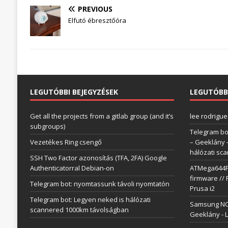
PREVIOUS
Elfutó ébresztőóra
LEGUTÓBBI BEJEGYZÉSEK
LEGUTÓBB
Get all the projects from a gitlab group (and it’s
lee rodrigue
subgroups)
Telegram bo
Vezetékes Ring csengő
– Geeklány
hálózati sc
SSH Two Factor azonosítás (TFA, 2FA) Google
Authenticatorral Debian-on
ATMega644P 
firmware // 
Telegram bot: nyomtassunk távoli nyomtatón
Prusa i2
Telegram bot: Legyen neked is hálózati
Samsung NC1
scannered 1000km távolságban
Geeklány
-
L