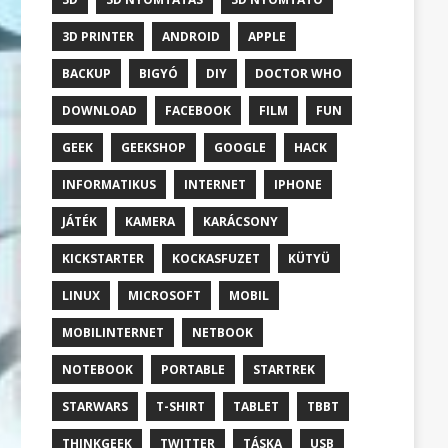
3D PRINTER
ANDROID
APPLE
BACKUP
BIGYÓ
DIY
DOCTOR WHO
DOWNLOAD
FACEBOOK
FILM
FUN
GEEK
GEEKSHOP
GOOGLE
HACK
INFORMATIKUS
INTERNET
IPHONE
JÁTÉK
KAMERA
KARÁCSONY
KICKSTARTER
KOCKASFUZET
KÜTYÜ
LINUX
MICROSOFT
MOBIL
MOBILINTERNET
NETBOOK
NOTEBOOK
PORTABLE
STARTREK
STARWARS
T-SHIRT
TABLET
TBBT
THINKGEEK
TWITTER
TÁSKA
USB