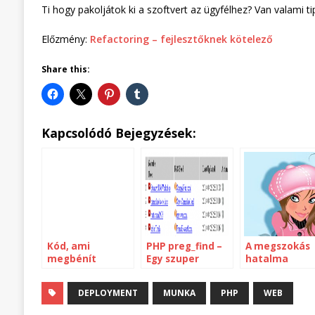
Ti hogy pakoljátok ki a szoftvert az ügyfélhez? Van valami 
Előzmény:
Refactoring – fejlesztőknek kötelező
Share this:
Kapcsolódó Bejegyzések:
Kód, ami
PHP preg_find –
A megszokás
megbénít
Egy szuper
hatalma
könyvtárolvasó
kiegészítés
DEPLOYMENT
MUNKA
PHP
WEB