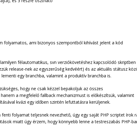
ajta), és 3 részre osztható
m folyamatos, ami bizonyos szempontból kihívást jelent a kód
) valamilyen félautomatikus, svn verziókövetéshez kapcsolódó skriptben
zük release-nek az egyszerűség kedvéért) és az aktuális státusz közö
 lementi egy branchba, valamint a produktív branchba is.
zükséges, hogy ne csak kézzel bepakoljuk az összes
, hanem a megfelelő fallback mechanizmust is előkészítsük, valamint
ásával kvázi egy időben szintén lefuttatásra kerüljenek.
fenti folyamat teljesnek nevezhető, úgy egy saját PHP scriptet írok r
alitások miatt úgy érzem, hogy könnyebb lenne a testreszabás PHP-ba