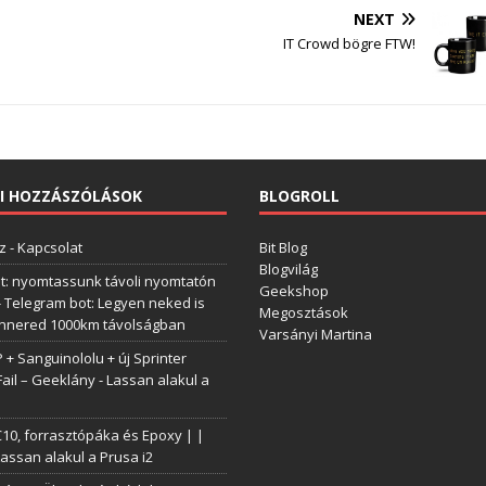
NEXT
IT Crowd bögre FTW!
I HOZZÁSZÓLÁSOK
BLOGROLL
z
-
Kapcsolat
Bit Blog
Blogvilág
t: nyomtassunk távoli nyomtatón
Geekshop
-
Telegram bot: Legyen neked is
Megosztások
annered 1000km távolságban
Varsányi Martina
+ Sanguinololu + új Sprinter
Fail – Geeklány
-
Lassan alakul a
0, forrasztópáka és Epoxy | |
assan alakul a Prusa i2