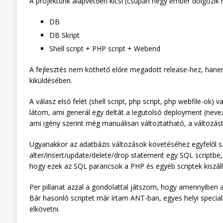
A projektünk alapvetően kicsi (csupán négy ember dolgozik r
DB
DB Skript
Shell script + PHP script + Webend
A fejlesztés nem köthető előre megadott release-hez, hane
kiküldésében.
A válasz első felét (shell script, php script, php webfile-ok
látom, ami generál egy deltát a legutolsó deployment (nevez
ami igény szerint még manuálisan változtatható, a változást
Ugyanakkor az adatbázis változások követéséhez egyfelől s
alter/insert/update/delete/drop statement egy SQL scriptbe
hogy ezek az SQL parancsok a PHP és egyéb scriptek kiszállít
Per pillanat azzal a gondolattal játszom, hogy amennyiben a 
Bár hasonló scriptet már írtam ANT-ban, egyes helyi speci
elkövetni.