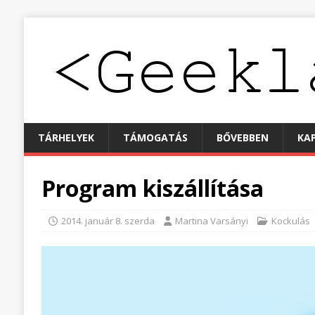
TÁRHELYEK
TÁMOGATÁS
BŐVEBBEN
KA
Program kiszállítása
2014. január 8. szerda
Martina Varsányi
Kockulás