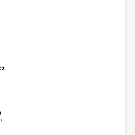
tt,
á.
n