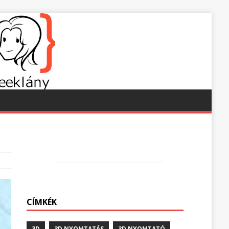
CÍMKÉK
3D
3D NYOMTATÁS
3D NYOMTATÓ