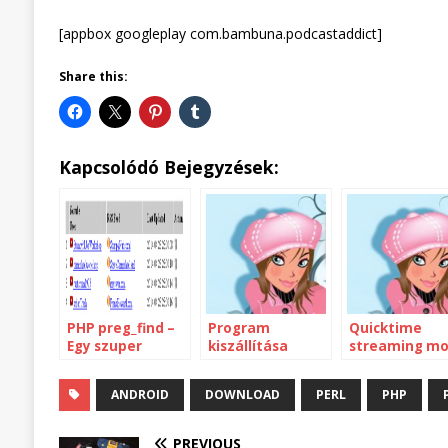
[appbox googleplay com.bambuna.podcastaddict]
Share this:
Kapcsolódó Bejegyzések:
PHP preg_find –
Program
Quicktime
Egy szuper
kiszállítása
streaming m
könyvtárolvasó
és a Podcast
kiegészítés
Addict
ANDROID
DOWNLOAD
PERL
PHP
PREVIOUS