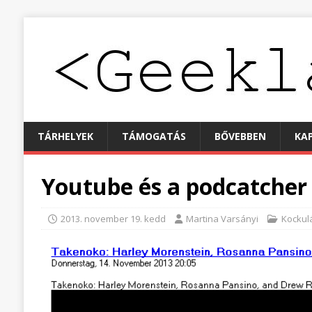
TÁRHELYEK
TÁMOGATÁS
BŐVEBBEN
KA
Youtube és a podcatcher
2013. november 19. kedd
Martina Varsányi
Kockul