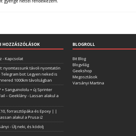
ant gyenge nettel rendelkezem.
I HOZZÁSZÓLÁSOK
BLOGROLL
z
-
Kapcsolat
Bit Blog
Blogvilág
t: nyomtassunk távoli nyomtatón
Geekshop
-
Telegram bot: Legyen neked is
Megosztások
annered 1000km távolságban
Varsányi Martina
+ Sanguinololu + új Sprinter
Fail – Geeklány
-
Lassan alakul a
0, forrasztópáka és Epoxy | |
assan alakul a Prusa i2
sányi
-
Ülj neki, és kódolj