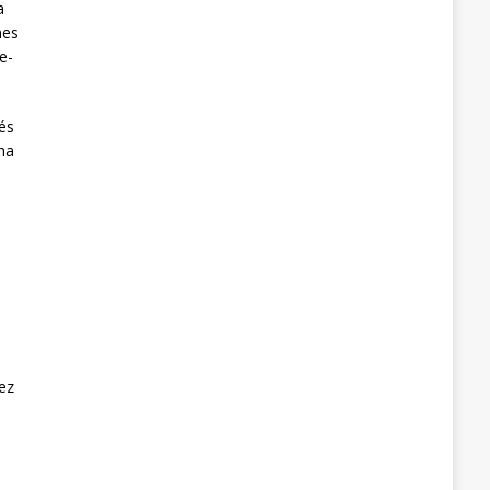
a
nes
e-
 és
ha
ez