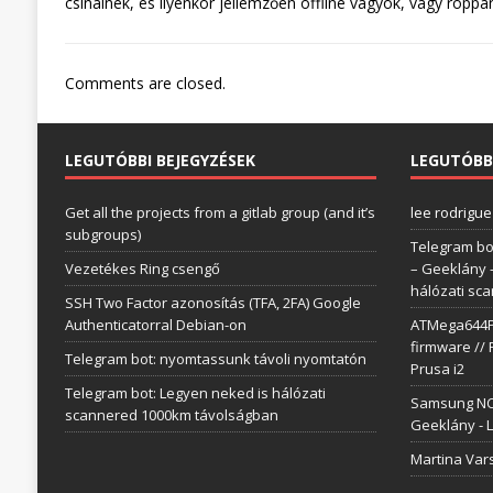
csinálnék, és ilyenkor jellemzően offline vagyok, vagy ropp
Comments are closed.
LEGUTÓBBI BEJEGYZÉSEK
LEGUTÓBB
Get all the projects from a gitlab group (and it’s
lee rodrigue
subgroups)
Telegram bo
Vezetékes Ring csengő
– Geeklány
hálózati sc
SSH Two Factor azonosítás (TFA, 2FA) Google
Authenticatorral Debian-on
ATMega644P 
firmware // 
Telegram bot: nyomtassunk távoli nyomtatón
Prusa i2
Telegram bot: Legyen neked is hálózati
Samsung NC1
scannered 1000km távolságban
Geeklány
-
L
Martina Var