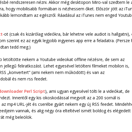
vésbé rendszeresen nézni. Akkor még desktopon Miro-val szedtem le 
a, hogy mobilisabb formában is nézhessem őket. Először jött az iTu
, inkább lemondtam az egészről. Ráadásul az iTunes nem enged Youtub
ct
-ot (csak és kizárólag videókra, bár lehetne vele audiot is hallgatni),
 szerint ez az egyik legjobb ingyenes app erre a feladatra. (Persze 
odtan tedd meg.)
 letöltötte nekem a Youtube videokat offline nézésre, de sem az
ellegű feliratkozást. Lehet egyesével letölteni filmeket mobilon is,
 RSS „konvertert” (ami nekem nem működött) és van az
dobál és nem rss feedet.
ownloader Perl Script
), ami ugyan egyesével tölti le a videókat, de
ezt. Innentől egy kis okoskodással megvolt az a 200 sornál is
 az mp4 URL-jét és cserébe gyárt nekem egy új RSS feedet. Mindehh
eedjeim vannak, és alig négy óra elteltével ismét boldog és elégedett
rát még beleölök.