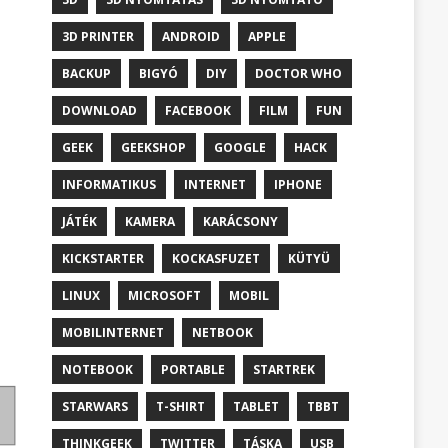
3D PRINTER
ANDROID
APPLE
BACKUP
BIGYÓ
DIY
DOCTOR WHO
DOWNLOAD
FACEBOOK
FILM
FUN
GEEK
GEEKSHOP
GOOGLE
HACK
INFORMATIKUS
INTERNET
IPHONE
JÁTÉK
KAMERA
KARÁCSONY
KICKSTARTER
KOCKASFUZET
KÜTYÜ
LINUX
MICROSOFT
MOBIL
MOBILINTERNET
NETBOOK
NOTEBOOK
PORTABLE
STARTREK
STARWARS
T-SHIRT
TABLET
TBBT
THINKGEEK
TWITTER
TÁSKA
USB