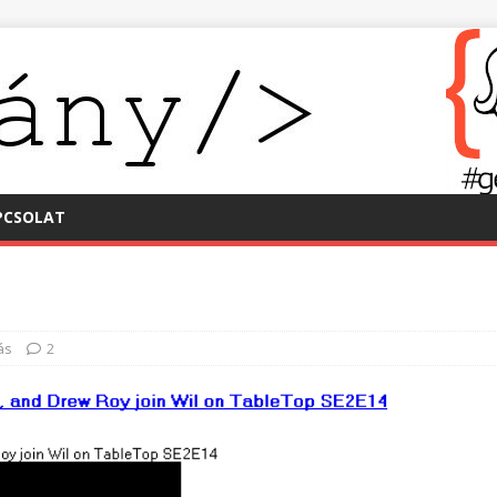
PCSOLAT
ás
2