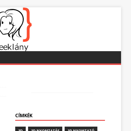
CÍMKÉK
3D
3D NYOMTATÁS
3D NYOMTATÓ