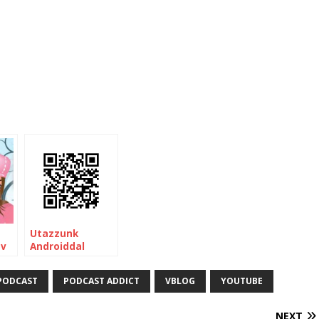
Utazzunk
ov
Androiddal
PODCAST
PODCAST ADDICT
VBLOG
YOUTUBE
NEXT