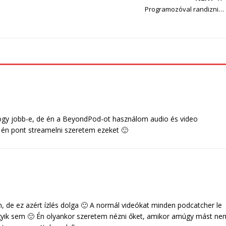
Programozóval randizni…
gy jobb-e, de én a BeyondPod-ot használom audio és video
z én pont streamelni szeretem ezeket 🙂
 de ez azért ízlés dolga 🙂 A normál videókat minden podcatcher le
 egyik sem 🙁 Én olyankor szeretem nézni őket, amikor amúgy mást ne