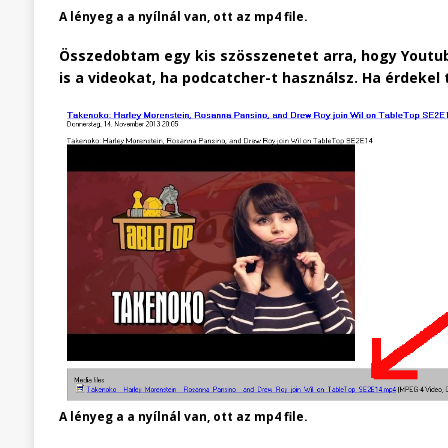
A lényeg a a nyílnál van, ott az mp4 file.
Összedobtam egy kis szösszenetet arra, hogy Youtube
is a videokat, ha podcatcher-t használsz. Ha érdeke
A lényeg a a nyílnál van, ott az mp4 file.