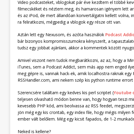
Video podcasteket, vblogokat pár éve kezdtem el többé ke
filmecskéket és néztem meg, és hamarosan igényem lett arr
és az iPod, de mert állandóan konvertálgatni kellett volna
ra feliratkozni, mégpedig a vblogok egy része ott van.
Aztán lett egy Nexusom, és azóta használok
Podcast Addi
bár bizonyos kompromisszumokra kényszerít, a tapasztalatom
tudsz egy jobbat ajánlani, akkor a kommentek között nyug
Amivel viszont nem tudok megbarátkozni, az az, hogy a Miro
iTunes, sem a Podcast Addict, sem más app nem enged ilyen j
meg gépre is, vannak hack-ek, amik localhostra raknak egy
RSSHandler.com, ami nekem szép kis python runtime errort 
Szerencsére találtam egy kedves kis perl scriptet (
Youtube d
teljesen olvasható módon benne van, hogy hogyan teszi mind
kevesebb PHP kód, ami beolvassa az RSS feedet, megszerzi
jön még egy kis crontab, egy index file, hogy mégis milyen f
ember vált belőlem. Még egy kicsit fapados, de 1-2 munkaó
Neked is kellene?