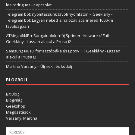
lee rodriguez
-
Kapcsolat
Telegram bot: nyomtassunk távoli nyomtatón – Geeklány
-
Telegram bot: Legyen neked is hálózati scannered 1000km
távolságban
ATMega644P + Sanguinololu + új Sprinter firmware // Fail –
Geeklány
-
Lassan alakul a Prusa i2
Samsung NC10, forrasztópáka és Epoxy | | Geeklány
-
Lassan
alakul a Prusa i2
Martina Varsányi
-
Ülj neki, és kódolj
BLOGROLL
Bit Blog
Blogvilág
Geekshop
Megosztások
Varsányi Martina