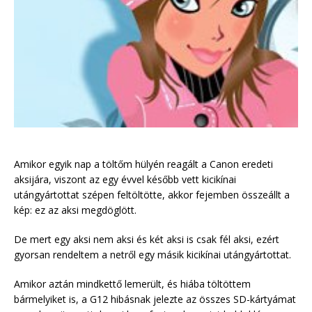
Amikor egyik nap a töltőm hülyén reagált a Canon eredeti
aksijára, viszont az egy évvel később vett kicikínai
utángyártottat szépen feltöltötte, akkor fejemben összeállt a
kép: ez az aksi megdöglött.
De mert egy aksi nem aksi és két aksi is csak fél aksi, ezért
gyorsan rendeltem a netről egy másik kicikínai utángyártottat.
Amikor aztán mindkettő lemerült, és hiába töltöttem
bármelyiket is, a G12 hibásnak jelezte az összes SD-kártyámat