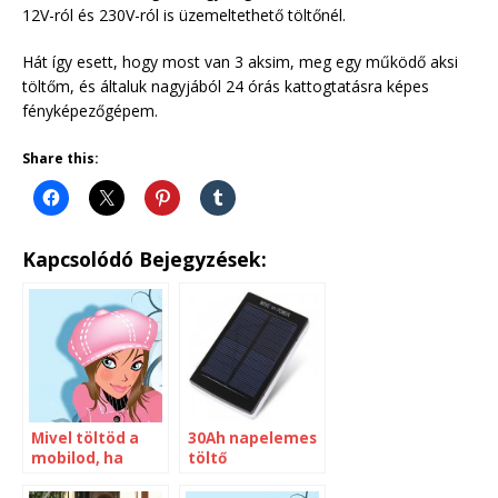
12V-ról és 230V-ról is üzemeltethető töltőnél.
Hát így esett, hogy most van 3 aksim, meg egy működő aksi
töltőm, és általuk nagyjából 24 órás kattogtatásra képes
fényképezőgépem.
Share this:
Kapcsolódó Bejegyzések:
Mivel töltöd a
30Ah napelemes
mobilod, ha
töltő
nincs áram?