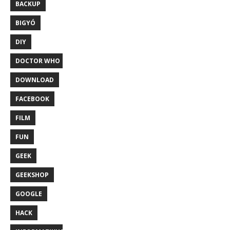
BACKUP
BIGYÓ
DIY
DOCTOR WHO
DOWNLOAD
FACEBOOK
FILM
FUN
GEEK
GEEKSHOP
GOOGLE
HACK