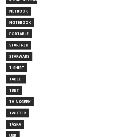
NETBOOK
NOTEBOOK
PORTABLE
STARTREK
STARWARS
T-SHIRT
TABLET
TBBT
THINKGEEK
TWITTER
TÁSKA
USB