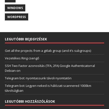
WINDOWS
WORDPRESS
LEGUTÓBBI BEJEGYZÉSEK
Get all the projects from a gitlab group (and it’s subgroups)
Vezetékes Ring csengő
SSH Two Factor azonosítás (TFA, 2FA) Google Authenticatorral
Debian-on
Telegram bot: nyomtassunk távoli nyomtatón
Telegram bot: Legyen neked is hálózati scannered 1000km
távolságban
LEGUTÓBBI HOZZÁSZÓLÁSOK