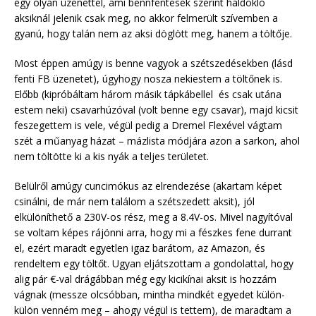
egy olyan üzenettel, ami bennfentesek szerint haldokló
aksiknál jelenik csak meg, no akkor felmerült szívemben a
gyanú, hogy talán nem az aksi döglött meg, hanem a töltője.
Most éppen amúgy is benne vagyok a szétszedésekben (lásd
fenti FB üzenetet), úgyhogy nosza nekiestem a töltőnek is.
Előbb (kipróbáltam három másik tápkábellel és csak utána
estem neki) csavarhúzóval (volt benne egy csavar), majd kicsit
feszegettem is vele, végül pedig a Dremel Flexével vágtam
szét a műanyag házat – mázlista módjára azon a sarkon, ahol
nem töltötte ki a kis nyák a teljes területet.
Belülről amúgy cuncimókus az elrendezése (akartam képet
csinálni, de már nem találom a szétszedett aksit), jól
elkülöníthető a 230V-os rész, meg a 8.4V-os. Mivel nagyítóval
se voltam képes rájönni arra, hogy mi a fészkes fene durrant
el, ezért maradt egyetlen igaz barátom, az Amazon, és
rendeltem egy töltőt. Ugyan eljátszottam a gondolattal, hogy
alig pár €-val drágábban még egy kicikínai aksit is hozzám
vágnak (messze olcsóbban, mintha mindkét egyedet külön-
külön venném meg – ahogy végül is tettem), de maradtam a