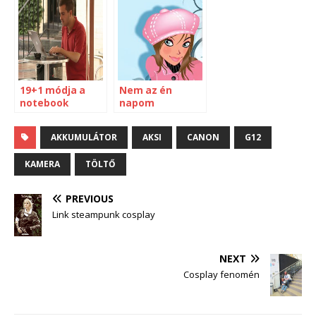
19+1 módja a
Nem az én
notebook
napom
aksiidejének
meghosszabbítá
AKKUMULÁTOR
AKSI
CANON
G12
sára
KAMERA
TÖLTŐ
PREVIOUS
Link steampunk cosplay
NEXT
Cosplay fenomén