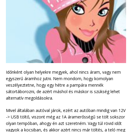
Időnként olyan helyekre megyek, ahol nincs áram, vagy nem
egyszerű áramhoz jutni. Nem mondom, hogy komolyan
veszélyeztetne, hogy egy hétre a pampára mennék
sátortáborozni, de azért máshol és máskor is szükség lehet
alternatív megoldásokra.
Mivel általában autóval járok, ezért az autóban mindig van 12V
-> USB töltő, viszont még az 1A áramerősségű se tölt sokszor
olyan tempóban, ahogy én azt szeretném. Vagy túl rövid időt
vagyok a kocsiban, és akkor azért nincs már töltés, a teló meg