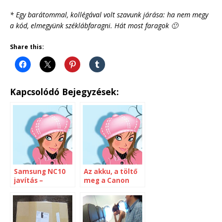
* Egy barátommal, kollégával volt szavunk járása: ha nem megy
a kód, elmegyünk széklábfaragni. Hát most faragok 🙂
Share this:
Kapcsolódó Bejegyzések:
Samsung NC10
Az akku, a töltő
javítás –
meg a Canon
utoljára?
G12