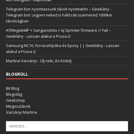
Telegram bot: nyomtassunk távoli nyomtatón – Geeklány
-
Telegram bot: Legyen neked is hálózati scannered 1000km
távolságban
ATMega644P + Sanguinololu + új Sprinter firmware // Fail –
Geeklány
-
Lassan alakul a Prusa i2
Samsung NC10, forrasztópáka és Epoxy | | Geeklány
-
Lassan
alakul a Prusa i2
Martina Varsányi
-
Ülj neki, és kódolj
BLOGROLL
Bit Blog
Blogvilág
Geekshop
Megosztások
Varsányi Martina