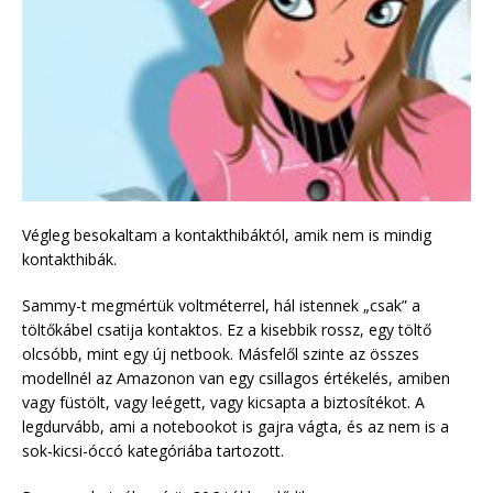
Végleg besokaltam a kontakthibáktól, amik nem is mindig
kontakthibák.
Sammy-t megmértük voltméterrel, hál istennek „csak” a
töltőkábel csatija kontaktos. Ez a kisebbik rossz, egy töltő
olcsóbb, mint egy új netbook. Másfelől szinte az összes
modellnél az Amazonon van egy csillagos értékelés, amiben
vagy füstölt, vagy leégett, vagy kicsapta a biztosítékot. A
legdurvább, ami a notebookot is gajra vágta, és az nem is a
sok-kicsi-óccó kategóriába tartozott.