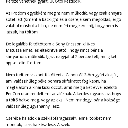
Persze vehetnék gyárit, 30€-tól kezdődik…
Az iPodom egyébként megint nem működik, vagy csak annyira
sötét lett (kiment a backlight és a cseréje sem megoldás, ergo
valahol máshol a hiba, de nem éri meg keresni), hogy nem is
látszik, ha töltöm.
De legalább feltöltöttem a Sony Ericsson x10-es
Matuzsálemet, és eltekintve attól, hogy nincs pénz a
kártyámon, működik. Igaz, nagyjából 2 percbe telt, amíg két
app-ot elindítottam…
Nem tudtam viszont feltölteni a Canon G12-öm gyári aksiját,
ami valószínűleg béke poraira sírfeliratot fog kapni, ha
megtalálom a kínai kicsi-óccót, amit még a két évvel ezelőtti
FedCon után rendeltem tartaléknak. A kérdés ugyanis az, hogy
a töltő halt-e meg, vagy az aksi. Nem mindegy, bár a költsége
valószínűleg ugyanannyi lesz.
Cserébe haladok a széklábfaragással*, ennél többet nem
mondok, csak ha kész lesz. A szék.