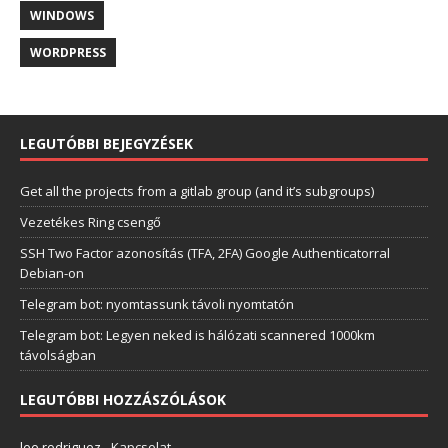
WINDOWS
WORDPRESS
LEGUTÓBBI BEJEGYZÉSEK
Get all the projects from a gitlab group (and it’s subgroups)
Vezetékes Ring csengő
SSH Two Factor azonosítás (TFA, 2FA) Google Authenticatorral
Debian-on
Telegram bot: nyomtassunk távoli nyomtatón
Telegram bot: Legyen neked is hálózati scannered 1000km
távolságban
LEGUTÓBBI HOZZÁSZÓLÁSOK
lee rodriguez
-
Kapcsolat