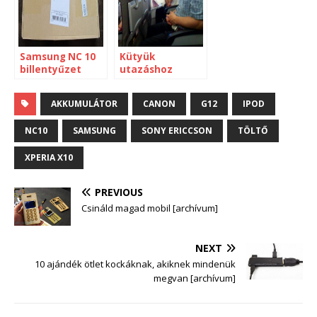
Samsung NC 10
Kütyük
billentyűzet
utazáshoz
csere
AKKUMULÁTOR
CANON
G12
IPOD
NC10
SAMSUNG
SONY ERICCSON
TÖLTŐ
XPERIA X10
PREVIOUS
Csináld magad mobil [archívum]
NEXT
10 ajándék ötlet kockáknak, akiknek mindenük
megvan [archívum]