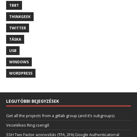
TBBT
THINKGEEK
TWITTER
TÁSKA
USB
WINDOWS
WORDPRESS
LEGUTÓBBI BEJEGYZÉSEK
Get all the projects from a gitlab group (and it’s subgroups)
Vezetékes Ring csengő
SSH Two Factor azonosítás (TFA, 2FA) Google Authenticatorral