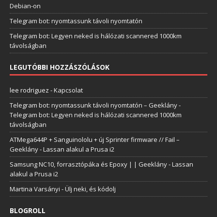
Debian-on
Telegram bot: nyomtassunk távoli nyomtatón
Telegram bot: Legyen neked is hálózati scannered 1000km
távolságban
LEGUTÓBBI HOZZÁSZÓLÁSOK
lee rodriguez
-
Kapcsolat
Telegram bot: nyomtassunk távoli nyomtatón – Geeklány
-
Telegram bot: Legyen neked is hálózati scannered 1000km
távolságban
ATMega644P + Sanguinololu + új Sprinter firmware // Fail –
Geeklány
-
Lassan alakul a Prusa i2
Samsung NC10, forrasztópáka és Epoxy | | Geeklány
-
Lassan
alakul a Prusa i2
Martina Varsányi
-
Ülj neki, és kódolj
BLOGROLL