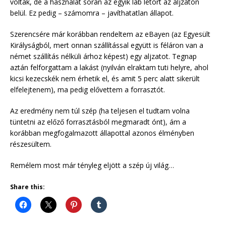
voltak, de a használat során az egyik láb letört az aljzaton
belül. Ez pedig – számomra – javíthatatlan állapot.
Szerencsére már korábban rendeltem az eBayen (az Egyesült
Királyságból, mert onnan szállítással együtt is féláron van a
német szállítás nélküli árhoz képest) egy aljzatot. Tegnap
aztán felforgattam a lakást (nyilván elraktam tuti helyre, ahol
kicsi kezecskék nem érhetik el, és amit 5 perc alatt sikerült
elfelejtenem), ma pedig elővettem a forrasztót.
Az eredmény nem túl szép (ha teljesen el tudtam volna
tüntetni az előző forrasztásból megmaradt ónt), ám a
korábban megfogalmazott állapottal azonos élményben
részesültem.
Remélem most már tényleg eljött a szép új világ…
Share this: