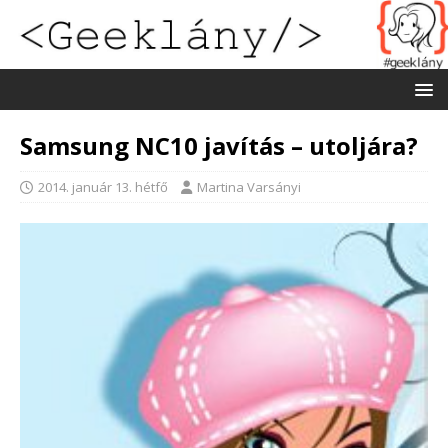
Samsung NC10 javítás – utoljára?
2014. január 13. hétfő
Martina Varsányi