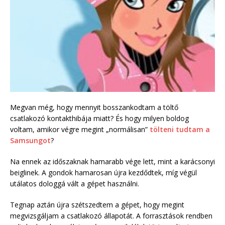
Megvan még, hogy mennyit bosszankodtam a töltő
csatlakozó kontakthibája miatt? És hogy milyen boldog
voltam, amikor végre megint „normálisan”
tölteni tudtam a
Samsungot
?
Na ennek az időszaknak hamarabb vége lett, mint a karácsonyi
beiglinek. A gondok hamarosan újra kezdődtek, míg végül
utálatos dologgá vált a gépet használni.
Tegnap aztán újra szétszedtem a gépet, hogy megint
megvizsgáljam a csatlakozó állapotát. A forrasztások rendben