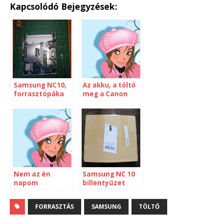
Kapcsolódó Bejegyzések:
Samsung NC10,
Az akku, a töltő
forrasztópáka
meg a Canon
és Epoxy
G12
Nem az én
Samsung NC 10
napom
billentyűzet
csere
FORRASZTÁS
SAMSUNG
TÖLTŐ