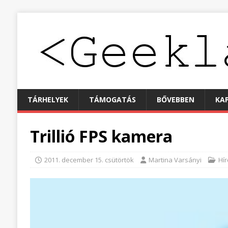
TÁRHELYEK
TÁMOGATÁS
BŐVEBBEN
KA
Trillió FPS kamera
2011. december 15. csütörtök
Martina Varsányi
Hír