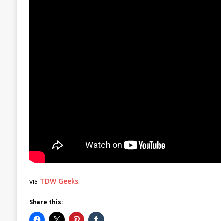
via
TDW Geeks
.
Share this: