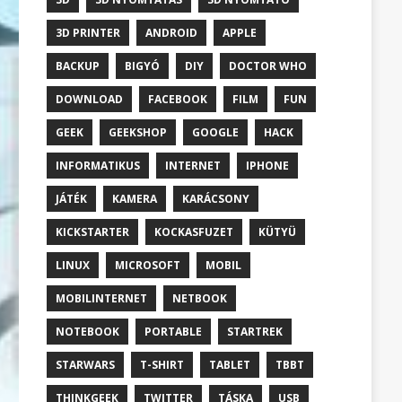
3D PRINTER
ANDROID
APPLE
BACKUP
BIGYÓ
DIY
DOCTOR WHO
DOWNLOAD
FACEBOOK
FILM
FUN
GEEK
GEEKSHOP
GOOGLE
HACK
INFORMATIKUS
INTERNET
IPHONE
JÁTÉK
KAMERA
KARÁCSONY
KICKSTARTER
KOCKASFUZET
KÜTYÜ
LINUX
MICROSOFT
MOBIL
MOBILINTERNET
NETBOOK
NOTEBOOK
PORTABLE
STARTREK
STARWARS
T-SHIRT
TABLET
TBBT
THINKGEEK
TWITTER
TÁSKA
USB