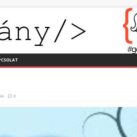
PCSOLAT
ek
0