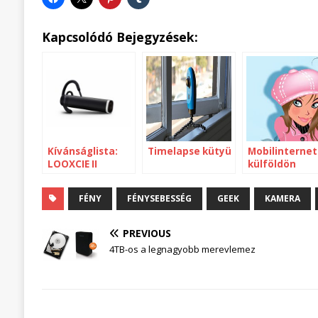
Kapcsolódó Bejegyzések:
Kívánságlista:
Timelapse kütyü
Mobilinternet
LOOXCIE II
külföldön
Bluetooth
kamera
FÉNY
FÉNYSEBESSÉG
GEEK
KAMERA
PREVIOUS
4TB-os a legnagyobb merevlemez