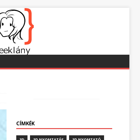
CÍMKÉK
3D
3D NYOMTATÁS
3D NYOMTATÓ