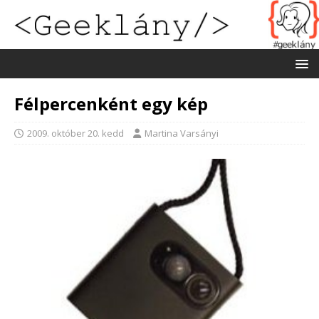
Félpercenként egy kép
2009. október 20. kedd
Martina Varsányi