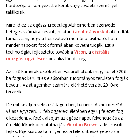
hordozója új környezetbe kerül, vagy további személlyel
találkozik.
Mire jó ez az egész? Eredetileg Alzheimerben szenvedő
betegek számára készült, miután
tanulmányokkal
alá tudták
támasztani, hogy a hosszútávú memória javítható, ha a
mindennapokat fotók formájában követni tudják. Ezt a
technológiát fejlesztette tovább a
Vicon
, a
digitális
mozgásrögzítésre
spezializálódott cég.
Az első kamerák októberben vásárolhatóak meg, közel 820$-
ba fognak kerülni és elsősorban tudományos területen fogják
bevetni. Az átlagember számára elérhető verziót 2010-re
tervezik.
De mit kezdjen vele az átlagember, ha nincs Alzheimere? A
válasz egyszerű: „lifebloggerek” életében egy új fejezet fog
elkezdődni. A fotók alapján az egész napot felvehetik és az
érdeklődőknek bemutathatják.
Gordon Brown
, a Microsoft
fejlesztője kipróbálta milyen ez: a telefonbeszélgetéstől a