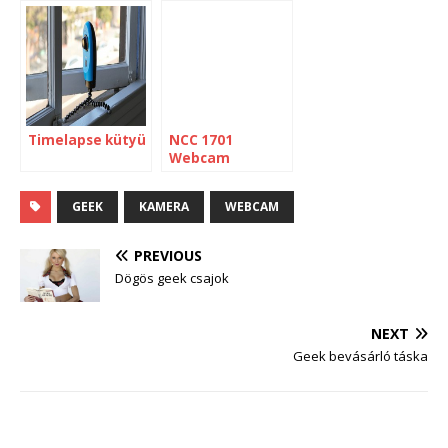
kamera
Timelapse kütyü
NCC 1701
Webcam
trekieknek
GEEK
KAMERA
WEBCAM
PREVIOUS
Dögös geek csajok
NEXT
Geek bevásárló táska