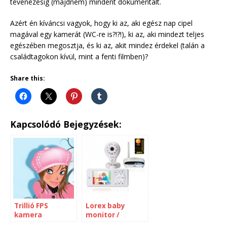
tévénézésig (majdnem) mindent dokumentált.
Azért én kíváncsi vagyok, hogy ki az, aki egész nap cipel
magával egy kamerát (WC-re is?!?!), ki az, aki mindezt teljes
egészében megosztja, és ki az, akit mindez érdekel (talán a
családtagokon kívül, mint a fenti filmben)?
Share this:
Kapcsolódó Bejegyzések:
Trillió FPS
Lorex baby
kamera
monitor /
biztonsági