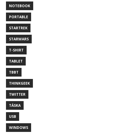
NOTEBOOK
PORTABLE
STARTREK
STARWARS
T-SHIRT
TABLET
TBBT
THINKGEEK
TWITTER
TÁSKA
USB
WINDOWS