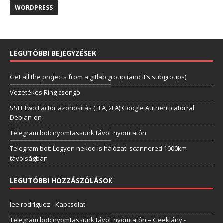
WORDPRESS
LEGUTÓBBI BEJEGYZÉSEK
Get all the projects from a gitlab group (and it’s subgroups)
Vezetékes Ring csengő
SSH Two Factor azonosítás (TFA, 2FA) Google Authenticatorral
Debian-on
Telegram bot: nyomtassunk távoli nyomtatón
Telegram bot: Legyen neked is hálózati scannered 1000km
távolságban
LEGUTÓBBI HOZZÁSZÓLÁSOK
lee rodriguez
-
Kapcsolat
Telegram bot: nyomtassunk távoli nyomtatón – Geeklány
-