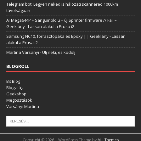
Telegram bot: Legyen neked is hálózati scannered 1000km
távolságban
ATMega644P + Sanguinololu + új Sprinter firmware // Fail –
Geeklány
-
Lassan alakul a Prusa i2
Samsung NC10, forrasztópáka és Epoxy | | Geeklány
-
Lassan
alakul a Prusa i2
Martina Varsányi
-
Ülj neki, és kódolj
BLOGROLL
Bit Blog
Blogvilág
Geekshop
Megosztások
Varsányi Martina
Copyright © 2026 | WordPress Theme by
MH Themes