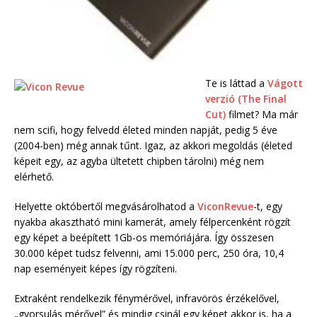
Te is láttad a
Vágott
verzió (The Final
Cut)
filmet? Ma már
nem scifi, hogy felvedd életed minden napját, pedig 5 éve
(2004-ben) még annak tűnt. Igaz, az akkori megoldás (életed
képeit egy, az agyba ültetett chipben tárolni) még nem
elérhető.
Helyette októbertől megvásárolhatod a
ViconRevue
-t, egy
nyakba akasztható mini kamerát, amely félpercenként rögzít
egy képet a beépített 1Gb-os memóriájára. Így összesen
30.000 képet tudsz felvenni, ami 15.000 perc, 250 óra, 10,4
nap eseményeit képes így rögzíteni.
Extraként rendelkezik fénymérővel, infravörös érzékelővel,
„gyorsulás mérővel” és mindig csinál egy képet akkor is, ha a