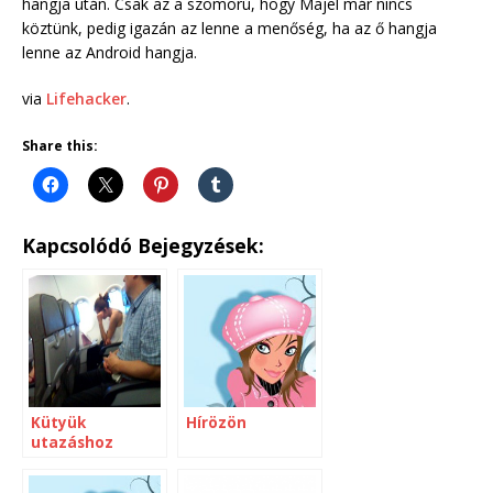
hangja után. Csak az a szomorú, hogy Majel már nincs
köztünk, pedig igazán az lenne a menőség, ha az ő hangja
lenne az Android hangja.
via
Lifehacker
.
Share this:
Kapcsolódó Bejegyzések:
Kütyük
Hírözön
utazáshoz