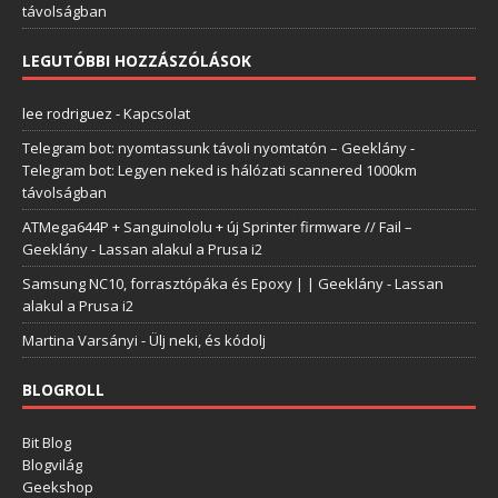
távolságban
LEGUTÓBBI HOZZÁSZÓLÁSOK
lee rodriguez
-
Kapcsolat
Telegram bot: nyomtassunk távoli nyomtatón – Geeklány
-
Telegram bot: Legyen neked is hálózati scannered 1000km
távolságban
ATMega644P + Sanguinololu + új Sprinter firmware // Fail –
Geeklány
-
Lassan alakul a Prusa i2
Samsung NC10, forrasztópáka és Epoxy | | Geeklány
-
Lassan
alakul a Prusa i2
Martina Varsányi
-
Ülj neki, és kódolj
BLOGROLL
Bit Blog
Blogvilág
Geekshop