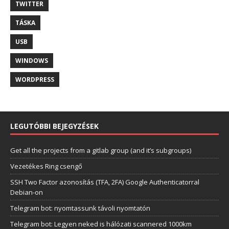
TWITTER
TÁSKA
USB
WINDOWS
WORDPRESS
LEGUTÓBBI BEJEGYZÉSEK
Get all the projects from a gitlab group (and it’s subgroups)
Vezetékes Ring csengő
SSH Two Factor azonosítás (TFA, 2FA) Google Authenticatorral
Debian-on
Telegram bot: nyomtassunk távoli nyomtatón
Telegram bot: Legyen neked is hálózati scannered 1000km