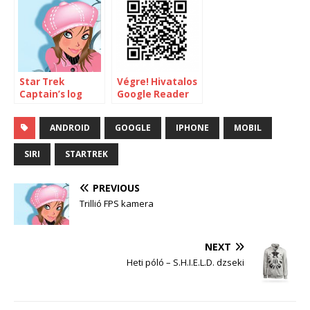
Star Trek
Végre! Hivatalos
Captain’s log
Google Reader
smartphone-ra
Androidra
ANDROID
GOOGLE
IPHONE
MOBIL
SIRI
STARTREK
PREVIOUS
Trillió FPS kamera
NEXT
Heti póló – S.H.I.E.L.D. dzseki