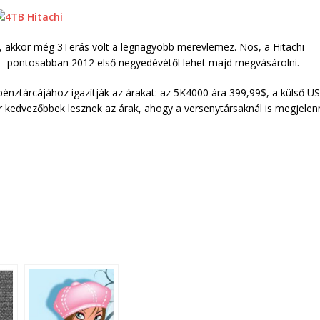
ől, akkor még 3Terás volt a legnagyobb merevlemez. Nos, a Hitachi
– pontosabban 2012 első negyedévétől lehet majd megvásárolni.
nztárcájához igazítják az árakat: az 5K4000 ára 399,99$, a külső U
 kedvezőbbek lesznek az árak, ahogy a versenytársaknál is megjelen