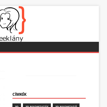
CÍMKÉK
3D
3D NYOMTATÁS
3D NYOMTATÓ