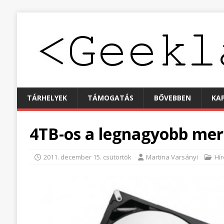
TÁRHELYEK
TÁMOGATÁS
BŐVEBBEN
KA
4TB-os a legnagyobb me
2011. december 15. csütörtök
Martina Varsányi
Hír