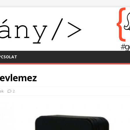
PCSOLAT
revlemez
ek
2