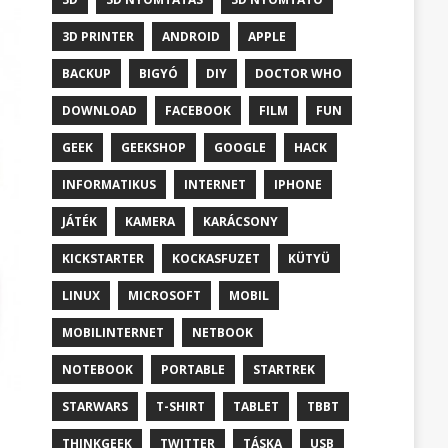
3D PRINTER
ANDROID
APPLE
BACKUP
BIGYÓ
DIY
DOCTOR WHO
DOWNLOAD
FACEBOOK
FILM
FUN
GEEK
GEEKSHOP
GOOGLE
HACK
INFORMATIKUS
INTERNET
IPHONE
JÁTÉK
KAMERA
KARÁCSONY
KICKSTARTER
KOCKASFUZET
KÜTYÜ
LINUX
MICROSOFT
MOBIL
MOBILINTERNET
NETBOOK
NOTEBOOK
PORTABLE
STARTREK
STARWARS
T-SHIRT
TABLET
TBBT
THINKGEEK
TWITTER
TÁSKA
USB