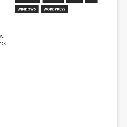
WINDOWS
WORDPRESS
SB-
nek