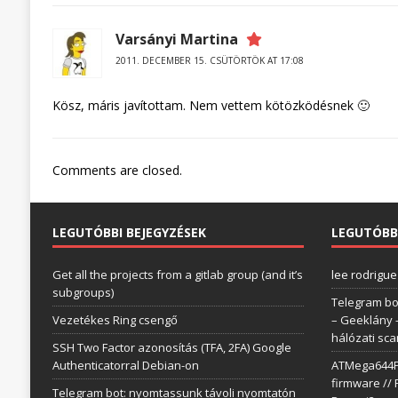
Varsányi Martina
2011. DECEMBER 15. CSÜTÖRTÖK AT 17:08
Kösz, máris javítottam. Nem vettem kötözködésnek 🙂
Comments are closed.
LEGUTÓBBI BEJEGYZÉSEK
LEGUTÓBB
Get all the projects from a gitlab group (and it’s
lee rodrigue
subgroups)
Telegram bo
Vezetékes Ring csengő
– Geeklány
hálózati sc
SSH Two Factor azonosítás (TFA, 2FA) Google
Authenticatorral Debian-on
ATMega644P 
firmware // 
Telegram bot: nyomtassunk távoli nyomtatón