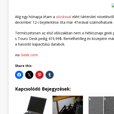
Alig egy hónapja írtam a
sózással
elért tárterület növelésr
december 12-i bejelentése óta már 4Terával számolhatunk 
Természetesen az első időszakban nem a hétköznapi geek pé
s Touro Desk pedig 419,99$. Remélhetőleg év közepére már
a hasonló kapacitású darabok.
via
Geek.com
.
Share this:
Kapcsolódó Bejegyzések: