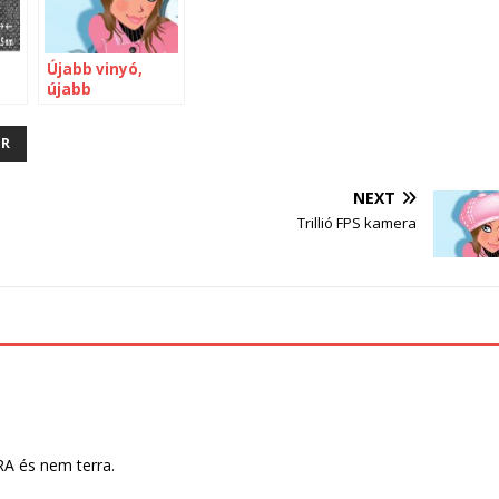
Újabb vinyó,
újabb
adatmentés
ER
NEXT
Trillió FPS kamera
A és nem terra.