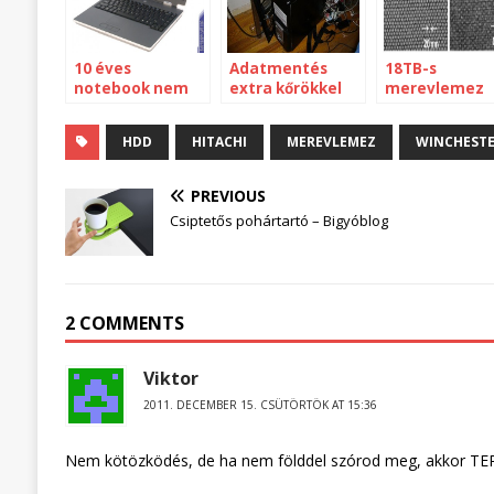
10 éves
Adatmentés
18TB-s
notebook nem
extra kőrökkel
merevlemez
ócskavas
sózva
HDD
HITACHI
MEREVLEMEZ
WINCHEST
PREVIOUS
Csiptetős pohártartó – Bigyóblog
2 COMMENTS
Viktor
2011. DECEMBER 15. CSÜTÖRTÖK AT 15:36
Nem kötözködés, de ha nem földdel szórod meg, akkor TER