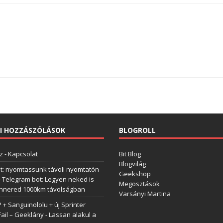
I HOZZÁSZÓLÁSOK
BLOGROLL
z
-
Kapcsolat
Bit Blog
Blogvilág
t: nyomtassunk távoli nyomtatón
Geekshop
-
Telegram bot: Legyen neked is
Megosztások
annered 1000km távolságban
Varsányi Martina
+ Sanguinololu + új Sprinter
Fail – Geeklány
-
Lassan alakul a