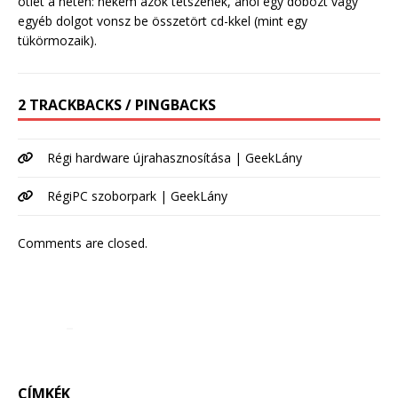
ötlet a neten: nekem azok tetszenek, ahol egy dobozt vagy
egyéb dolgot vonsz be összetört cd-kkel (mint egy
tükörmozaik).
2 TRACKBACKS / PINGBACKS
Régi hardware újrahasznosítása | GeekLány
RégiPC szoborpark | GeekLány
Comments are closed.
CÍMKÉK