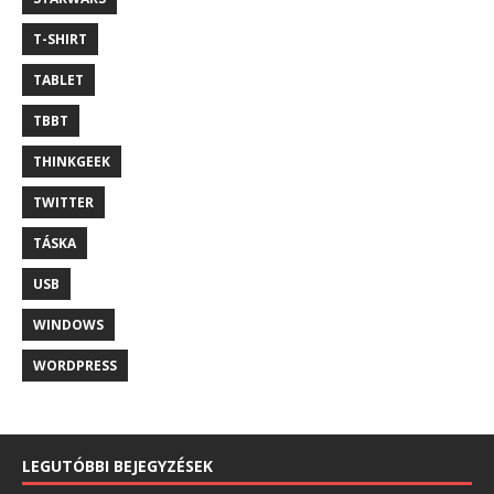
T-SHIRT
TABLET
TBBT
THINKGEEK
TWITTER
TÁSKA
USB
WINDOWS
WORDPRESS
LEGUTÓBBI BEJEGYZÉSEK