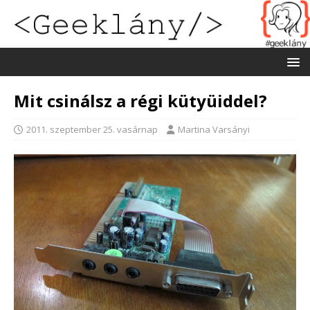
Mit csinálsz a régi kütyüiddel?
2011. szeptember 25. vasárnap
Martina Varsányi