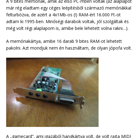
A 9 bites memóriák, amik az első PC-mben voltak (az alaplapot
már rég eladtam egy céges leépítésből származó memóriákkal
felturbózva, de azért a 4x1Mb-os (!) RAM-ért 16.000 Ft-ot
adtam ki 1995-ben. Minőségi darabok voltak, jól szolgáltak és
még volt régi alaplapom is, amibe bele lehetett volna rakni…).
A memóriakártya, amibe 16 darab 9 bites RAM-ot lehetett
pakolni. Azt mondjuk nem én használtam, de olyan jópofa volt.
A „gamecard”, ami igazából hangkártya volt, de volt rajta MIDI