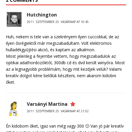
2 COMMENTS
Hutchington
2011. SZEPTEMBER 25. VASÁRNAP AT 10:45
Huh, nekem is tele van a szekrényem ilyen cuccokkal, de az
ilyen ősrégiektől már megszabadultam. Volt elektromos
hulladékgyűjtési akció, és kaptam az alkalmon.
Most jelenleg a fejembe vettem, hogy megszabadulok az
optikai adathordozóktól, 300db cd és dvd került winyóra. Most
az a legnagyobb problémám, hogy mit kezdjek velük? Valami
kreatív dolgot kéne belőlük készíteni, nem akarom kidobni
őket.
Varsányi Martina
2011. SZEPTEMBER 25. VASÁRNAP AT 21:02
Én kidobom őket, igaz van még vagy 300 🙂 Van jó pár kreatív