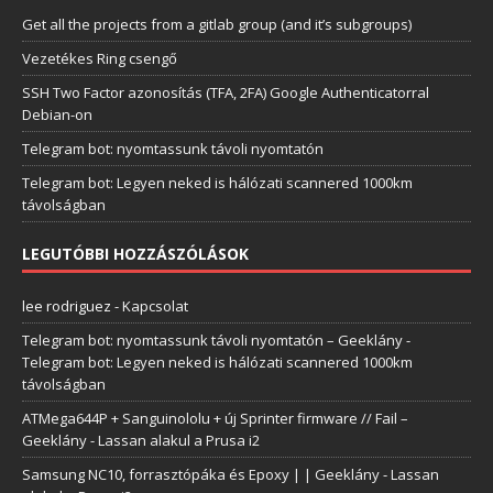
Get all the projects from a gitlab group (and it’s subgroups)
Vezetékes Ring csengő
SSH Two Factor azonosítás (TFA, 2FA) Google Authenticatorral
Debian-on
Telegram bot: nyomtassunk távoli nyomtatón
Telegram bot: Legyen neked is hálózati scannered 1000km
távolságban
LEGUTÓBBI HOZZÁSZÓLÁSOK
lee rodriguez
-
Kapcsolat
Telegram bot: nyomtassunk távoli nyomtatón – Geeklány
-
Telegram bot: Legyen neked is hálózati scannered 1000km
távolságban
ATMega644P + Sanguinololu + új Sprinter firmware // Fail –
Geeklány
-
Lassan alakul a Prusa i2
Samsung NC10, forrasztópáka és Epoxy | | Geeklány
-
Lassan