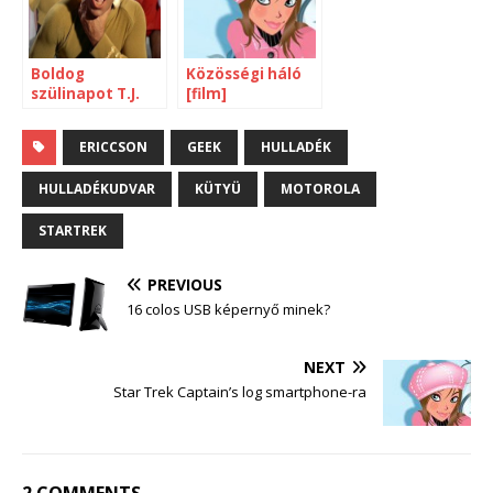
Boldog
Közösségi háló
szülinapot T.J.
[film]
Kirk Shatner
ERICCSON
GEEK
HULLADÉK
HULLADÉKUDVAR
KÜTYÜ
MOTOROLA
STARTREK
PREVIOUS
16 colos USB képernyő minek?
NEXT
Star Trek Captain’s log smartphone-ra