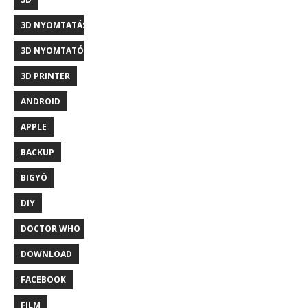
3D NYOMTATÁS
3D NYOMTATÓ
3D PRINTER
ANDROID
APPLE
BACKUP
BIGYÓ
DIY
DOCTOR WHO
DOWNLOAD
FACEBOOK
FILM