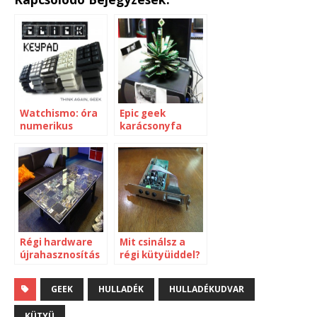
Watchismo: óra
Epic geek
numerikus
karácsonyfa
keyboardból
Régi hardware
Mit csinálsz a
újrahasznosítás
régi kütyüiddel?
a
GEEK
HULLADÉK
HULLADÉKUDVAR
KÜTYÜ