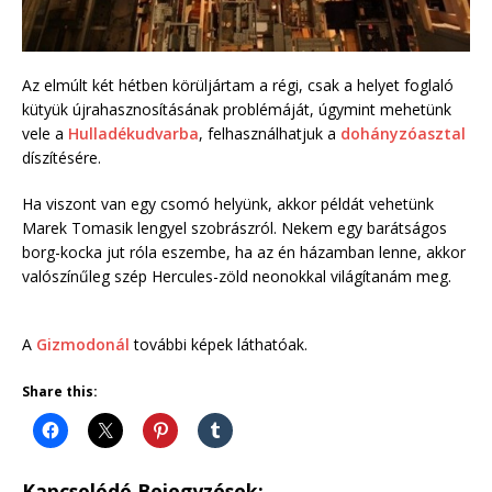
Az elmúlt két hétben körüljártam a régi, csak a helyet foglaló
kütyük újrahasznosításának problémáját, úgymint mehetünk
vele a
Hulladékudvarba
, felhasználhatjuk a
dohányzóasztal
díszítésére.
Ha viszont van egy csomó helyünk, akkor példát vehetünk
Marek Tomasik lengyel szobrászról. Nekem egy barátságos
borg-kocka jut róla eszembe, ha az én házamban lenne, akkor
valószínűleg szép Hercules-zöld neonokkal világítanám meg.
A
Gizmodonál
további képek láthatóak.
Share this:
Kapcsolódó Bejegyzések: