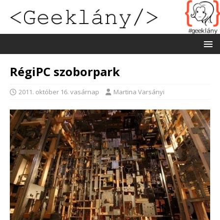
RégiPC szoborpark
2011. október 16. vasárnap
Martina Varsányi