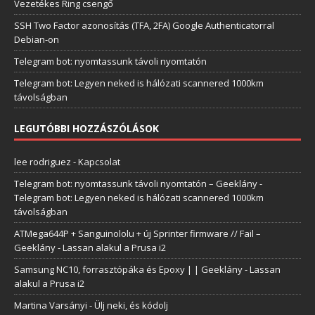
Vezetékes Ring csengő
SSH Two Factor azonosítás (TFA, 2FA) Google Authenticatorral
Debian-on
Telegram bot: nyomtassunk távoli nyomtatón
Telegram bot: Legyen neked is hálózati scannered 1000km
távolságban
LEGUTÓBBI HOZZÁSZÓLÁSOK
lee rodriguez
-
Kapcsolat
Telegram bot: nyomtassunk távoli nyomtatón – Geeklány
-
Telegram bot: Legyen neked is hálózati scannered 1000km
távolságban
ATMega644P + Sanguinololu + új Sprinter firmware // Fail –
Geeklány
-
Lassan alakul a Prusa i2
Samsung NC10, forrasztópáka és Epoxy | | Geeklány
-
Lassan
alakul a Prusa i2
Martina Varsányi
-
Ülj neki, és kódolj