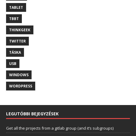
TABLET
TBBT
THINKGEEK
TWITTER
TÁSKA
USB
WINDOWS
WORDPRESS
LEGUTÓBBI BEJEGYZÉSEK
Get all the projects from a gitlab group (and it’s subgroups)