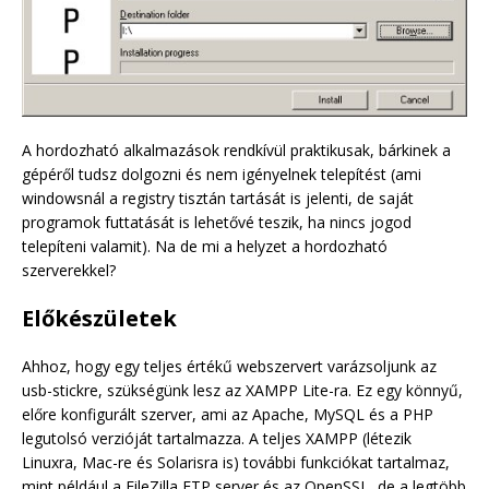
A hordozható alkalmazások rendkívül praktikusak, bárkinek a
gépéről tudsz dolgozni és nem igényelnek telepítést (ami
windowsnál a registry tisztán tartását is jelenti, de saját
programok futtatását is lehetővé teszik, ha nincs jogod
telepíteni valamit). Na de mi a helyzet a hordozható
szerverekkel?
Előkészületek
Ahhoz, hogy egy teljes értékű webszervert varázsoljunk az
usb-stickre, szükségünk lesz az XAMPP Lite-ra. Ez egy könnyű,
előre konfigurált szerver, ami az Apache, MySQL és a PHP
legutolsó verzióját tartalmazza. A teljes XAMPP (létezik
Linuxra, Mac-re és Solarisra is) további funkciókat tartalmaz,
mint például a FileZilla FTP server és az OpenSSL, de a legtöbb