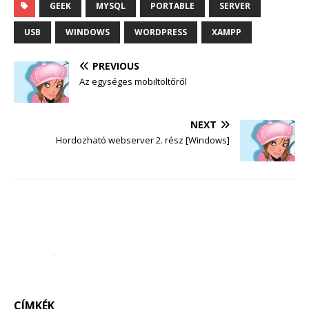
GEEK
MYSQL
PORTABLE
SERVER
USB
WINDOWS
WORDPRESS
XAMPP
PREVIOUS
Az egységes mobiltöltőről
NEXT
Hordozható webserver 2. rész [Windows]
CÍMKÉK