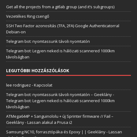
Get all the projects from a gitlab group (and it’s subgroups)
Vezetékes Ring csengő
SSH Two Factor azonosítás (TFA, 2FA) Google Authenticatorral
Debian-on
Telegram bot: nyomtassunk távoli nyomtatón
Telegram bot: Legyen neked is hálózati scannered 1000km
távolságban
LEGUTÓBBI HOZZÁSZÓLÁSOK
lee rodriguez
-
Kapcsolat
Telegram bot: nyomtassunk távoli nyomtatón – Geeklány
-
Telegram bot: Legyen neked is hálózati scannered 1000km
távolságban
ATMega644P + Sanguinololu + új Sprinter firmware // Fail –
Geeklány
-
Lassan alakul a Prusa i2
Samsung NC10, forrasztópáka és Epoxy | | Geeklány
-
Lassan