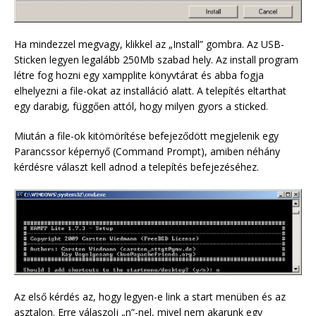
Ha mindezzel megvagy, klikkel az „Install” gombra. Az USB-
Sticken legyen legalább 250Mb szabad hely. Az install program
létre fog hozni egy xampplite könyvtárat és abba fogja
elhelyezni a file-okat az installáció alatt. A telepítés eltarthat
egy darabig, függően attól, hogy milyen gyors a sticked.
Miután a file-ok kitömörítése befejeződött megjelenik egy
Parancssor képernyő (Command Prompt), amiben néhány
kérdésre választ kell adnod a telepítés befejezéséhez.
Az első kérdés az, hogy legyen-e link a start menüben és az
asztalon. Erre válaszolj „n”-nel, mivel nem akarunk egy