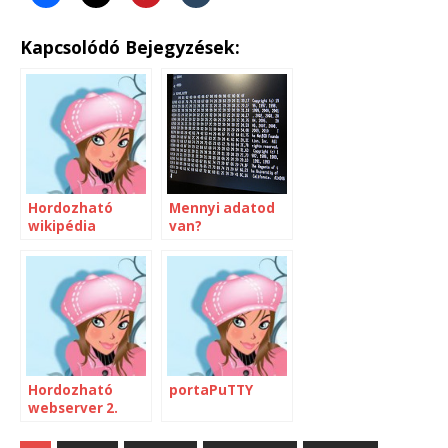
Kapcsolódó Bejegyzések:
Hordozható
Mennyi adatod
wikipédia
van?
Hordozható
portaPuTTY
webserver 2.
rész [Windows]