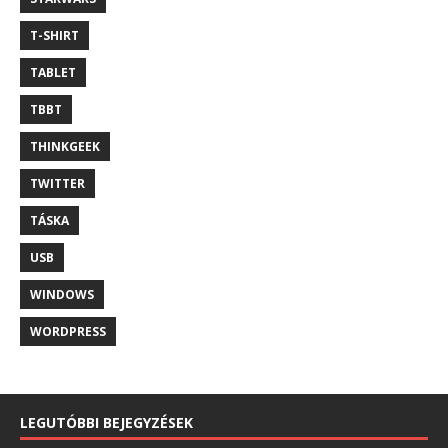
T-SHIRT
TABLET
TBBT
THINKGEEK
TWITTER
TÁSKA
USB
WINDOWS
WORDPRESS
LEGUTÓBBI BEJEGYZÉSEK