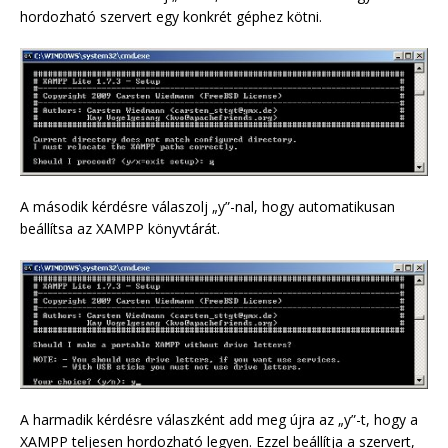
hordozható szervert egy konkrét géphez kötni.
A második kérdésre válaszolj „y”-nal, hogy automatikusan
beállítsa az XAMPP könyvtárát.
A harmadik kérdésre válaszként add meg újra az „y”-t, hogy a
XAMPP teljesen hordozható legyen. Ezzel beállítja a szervert,