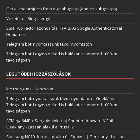
Get all the projects from a gitlab group (and it’s subgroups)
Vezetékes Ring csengő
SSH Two Factor azonosítás (TFA, 2FA) Google Authenticatorral
Debian-on
Telegram bot: nyomtassunk távoli nyomtatón
Telegram bot: Legyen neked is hálózati scannered 1000km
távolságban
LEGUTÓBBI HOZZÁSZÓLÁSOK
lee rodriguez
-
Kapcsolat
Telegram bot: nyomtassunk távoli nyomtatón – Geeklány
-
Telegram bot: Legyen neked is hálózati scannered 1000km
távolságban
ATMega644P + Sanguinololu + új Sprinter firmware // Fail –
Geeklány
-
Lassan alakul a Prusa i2
Samsung NC10, forrasztópáka és Epoxy | | Geeklány
-
Lassan