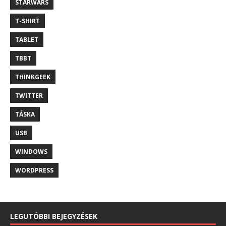
STARWARS
T-SHIRT
TABLET
TBBT
THINKGEEK
TWITTER
TÁSKA
USB
WINDOWS
WORDPRESS
LEGUTÓBBI BEJEGYZÉSEK