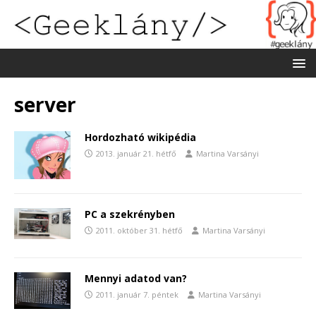
server
Hordozható wikipédia
2013. január 21. hétfő
Martina Varsányi
PC a szekrényben
2011. október 31. hétfő
Martina Varsányi
Mennyi adatod van?
2011. január 7. péntek
Martina Varsányi