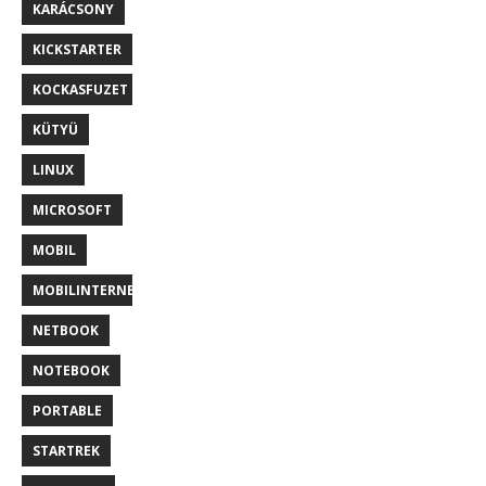
KARÁCSONY
KICKSTARTER
KOCKASFUZET
KÜTYÜ
LINUX
MICROSOFT
MOBIL
MOBILINTERNET
NETBOOK
NOTEBOOK
PORTABLE
STARTREK