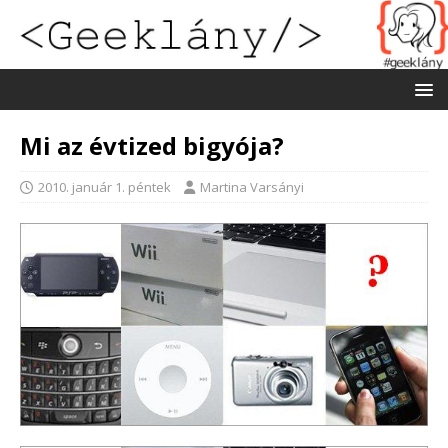
Mi az évtized bigyója?
2010. január 1. péntek
Martina Varsányi