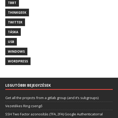
TBBT
THINKGEEK
TWITTER
TÁSKA
USB
WINDOWS
WORDPRESS
LEGUTÓBBI BEJEGYZÉSEK
Get all the projects from a gitlab group (and it’s subgroups)
Vezetékes Ring csengő
SSH Two Factor azonosítás (TFA, 2FA) Google Authenticatorral