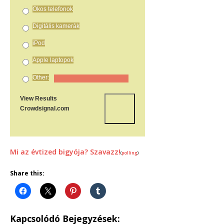
Okos telefonok
Digitális kamerák
iPod
Apple laptopok
Other:
View Results
Crowdsignal.com
Mi az évtized bigyója? Szavazz!
(
polling
)
Share this:
Kapcsolódó Bejegyzések: