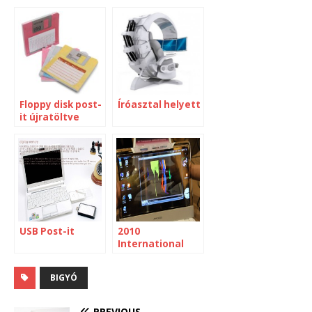
Floppy disk post-
Íróasztal helyett
it újratöltve
USB Post-it
2010
International
CES – Netbookok
BIGYÓ
PREVIOUS