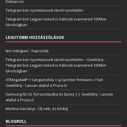
Debian-on
Telegram bot: nyomtassunk távoli nyomtatón
Telegram bot: Legyen neked is hálózati scannered 1000km
távolságban
LEGUTÓBBI HOZZÁSZÓLÁSOK
lee rodriguez
-
Kapcsolat
Telegram bot: nyomtassunk távoli nyomtatón – Geeklány
-
Telegram bot: Legyen neked is hálózati scannered 1000km
távolságban
ATMega644P + Sanguinololu + új Sprinter firmware // Fail –
Geeklány
-
Lassan alakul a Prusa i2
Samsung NC10, forrasztópáka és Epoxy | | Geeklány
-
Lassan
alakul a Prusa i2
Martina Varsányi
-
Ülj neki, és kódolj
BLOGROLL