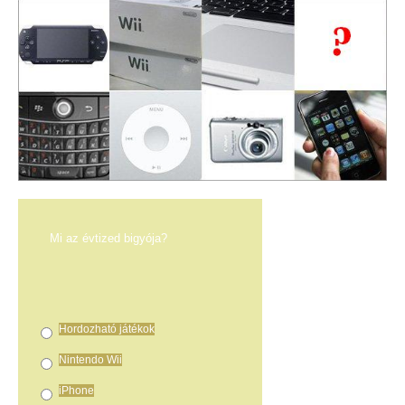
Mi az évtized bigyója?
Hordozható játékok
Nintendo Wii
iPhone