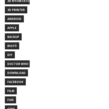
3D NYOMTATÓ
3D PRINTER
ANDROID
APPLE
BACKUP
BIGYÓ
DIY
DOCTOR WHO
DOWNLOAD
FACEBOOK
FILM
FUN
GEEK