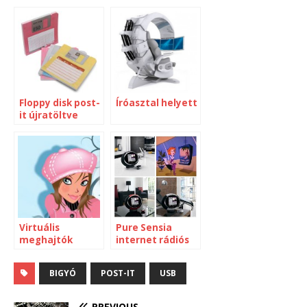
Floppy disk post-
Íróasztal helyett
it újratöltve
Virtuális
Pure Sensia
meghajtók
internet rádiós
könyvtárakból
óra
[Windows]
BIGYÓ
POST-IT
USB
PREVIOUS