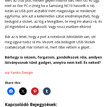
Mert az USB port minden gépen máshol van, nem ott és úgy,
mint az Eee PC-n (még ha a Samsung NC10 hasonlít is rá).
Aztán az USB port asztaltól mért magassága se mindenütt
egyforma, ami azt a kellemetlen szitut eredményezheti, hogy
bedugod a sticket, az lóg a levegőben, te meg írni akarsz rá, és
jól elgörbíted a csatlakozót. Vagy rossz esetben eltöröd.
Bár az is lehet, hogy a port a notebook
hátoldalán
van, ott
meg úgyse tudsz rá írni. Viszont oda bedugott USB-Stickek
csatlakozóját már törtem el, mert ölbe vettem a gépet…
Bárhogy is nézem, forgatom, gondolkozok róla, amilyen
látványosnak tűnő gadget, annyira nem kell. És neked?
via Yanko Design
Share this:
Kapcsolódó Bejegyzések: