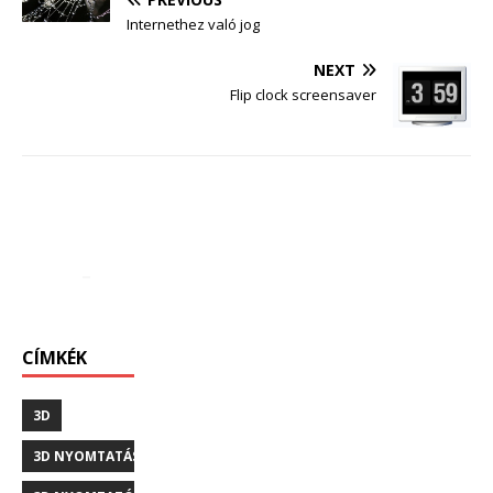
Internethez való jog
NEXT
Flip clock screensaver
CÍMKÉK
3D
3D NYOMTATÁS