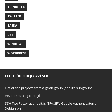
THINKGEEK
TWITTER
TÁSKA
USB
WINDOWS
WORDPRESS
LEGUTÓBBI BEJEGYZÉSEK
Get all the projects from a gitlab group (and it’s subgroups)
Vezetékes Ring csengő
SSH Two Factor azonosítás (TFA, 2FA) Google Authenticatorral
Debian-on