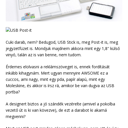
Cuki darab, nem? Bedugod, USB Stick is, meg Post-it is, meg
jegyzetfüzet is. Mondjuk majdnem akkora mint egy 1,8″ külső
vinyó, talán az is van benne, nem tudom.
Érdemes elolvasni a reklámszöveget is, ennek fordítását
inkább kihagynám. Mert ugyan mennyire AWSOME ez a
cuccos, ami nagy, mint egy pda, papír alapú, mint egy
Moleskine, és akkor is írsz rá, amikor be van dugva az USB
portba?
A designert biztos a jó szándék vezérelte (amivel a pokolba
vezető út is ki van kövezve), de ezt a darabot ki akarná
megvenni?