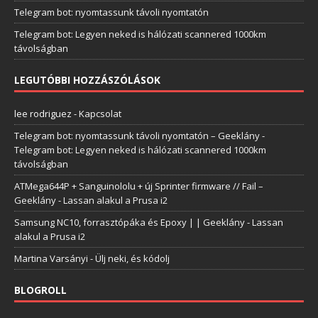
Telegram bot: nyomtassunk távoli nyomtatón
Telegram bot: Legyen neked is hálózati scannered 1000km
távolságban
LEGUTÓBBI HOZZÁSZÓLÁSOK
lee rodriguez
-
Kapcsolat
Telegram bot: nyomtassunk távoli nyomtatón – Geeklány
-
Telegram bot: Legyen neked is hálózati scannered 1000km
távolságban
ATMega644P + Sanguinololu + új Sprinter firmware // Fail –
Geeklány
-
Lassan alakul a Prusa i2
Samsung NC10, forrasztópáka és Epoxy | | Geeklány
-
Lassan
alakul a Prusa i2
Martina Varsányi
-
Ülj neki, és kódolj
BLOGROLL