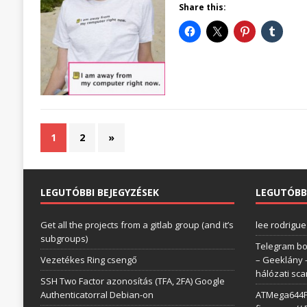
Share this:
1
2
»
LEGUTÓBBI BEJEGYZÉSEK
LEGUTÓBB
Get all the projects from a gitlab group (and it’s
lee rodrigue
subgroups)
Telegram bo
Vezetékes Ring csengő
– Geeklány
hálózati sc
SSH Two Factor azonosítás (TFA, 2FA) Google
Authenticatorral Debian-on
ATMega644P 