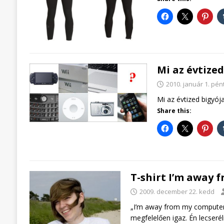
Mi az évtized
2010. január 1. pén
Mi az évtized bigyója
Share this:
T-shirt I’m away 
2009. december 22. kedd
„I’m away from my computer 
megfelelően igaz. Én lecser