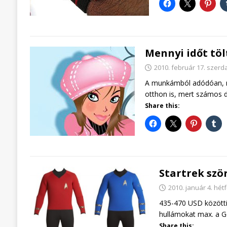
Mennyi időt töl
2010. február 17. szerd
A munkámból adódóan, na
otthon is, mert számos d
Share this:
Startrek ször
2010. január 4. hét
435-470 USD közötti
hullámokat max. a G
Share this: