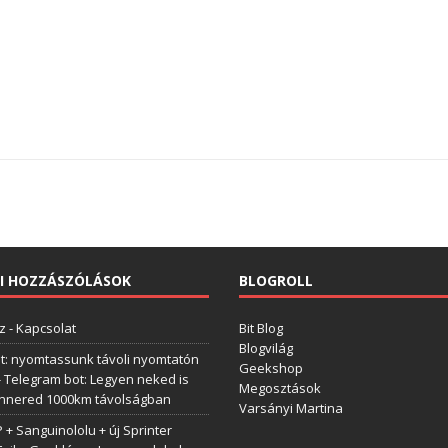
I HOZZÁSZÓLÁSOK
BLOGROLL
z
-
Kapcsolat
Bit Blog
Blogvilág
t: nyomtassunk távoli nyomtatón
Geekshop
-
Telegram bot: Legyen neked is
Megosztások
annered 1000km távolságban
Varsányi Martina
+ Sanguinololu + új Sprinter