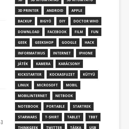
3D PRINTER
ANDROID
APPLE
BACKUP
BIGYÓ
DIY
DOCTOR WHO
DOWNLOAD
FACEBOOK
FILM
FUN
GEEK
GEEKSHOP
GOOGLE
HACK
INFORMATIKUS
INTERNET
IPHONE
JÁTÉK
KAMERA
KARÁCSONY
KICKSTARTER
KOCKASFUZET
KÜTYÜ
LINUX
MICROSOFT
MOBIL
MOBILINTERNET
NETBOOK
NOTEBOOK
PORTABLE
STARTREK
STARWARS
T-SHIRT
TABLET
TBBT
…]
THINKGEEK
TWITTER
TÁSKA
USB