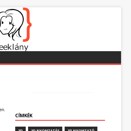
en.
CÍMKÉK
3D
3D NYOMTATÁS
3D NYOMTATÓ