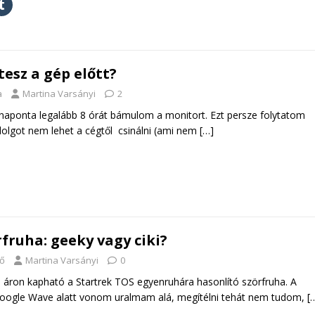
tesz a gép előtt?
a
Martina Varsányi
2
ponta legalább 8 órát bámulom a monitort. Ezt persze folytatom
olgot nem lehet a cégtől csinálni (ami nem
[…]
fruha: geeky vagy ciki?
fő
Martina Varsányi
0
 áron kapható a Startrek TOS egyenruhára hasonlító szörfruha. A
oogle Wave alatt vonom uralmam alá, megítélni tehát nem tudom,
[