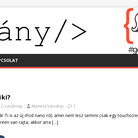
PCSOLAT
iki?
12. vasárnap
Martina Varsányi
1
ár Ti is az új iPod nano-ról, amin nem lesz semmi csak egy touchscre
reen van rajta, akkor arra
[…]