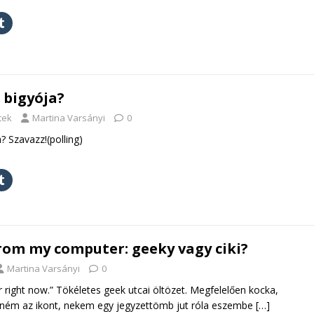
 bigyója?
tek
Martina Varsányi
0
? Szavazz!(polling)
from my computer: geeky vagy ciki?
Martina Varsányi
0
right now.” Tökéletes geek utcai öltözet. Megfelelően kocka,
élném az ikont, nekem egy jegyzettömb jut róla eszembe
[…]