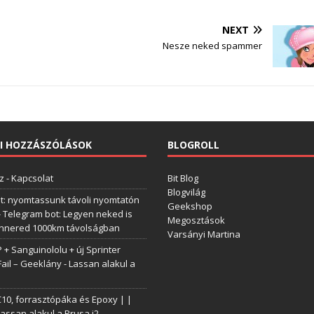
NEXT
Nesze neked spammer
I HOZZÁSZÓLÁSOK
BLOGROLL
z
-
Kapcsolat
Bit Blog
Blogvilág
t: nyomtassunk távoli nyomtatón
Geekshop
-
Telegram bot: Legyen neked is
Megosztások
annered 1000km távolságban
Varsányi Martina
+ Sanguinololu + új Sprinter
Fail – Geeklány
-
Lassan alakul a
0, forrasztópáka és Epoxy | |
assan alakul a Prusa i2