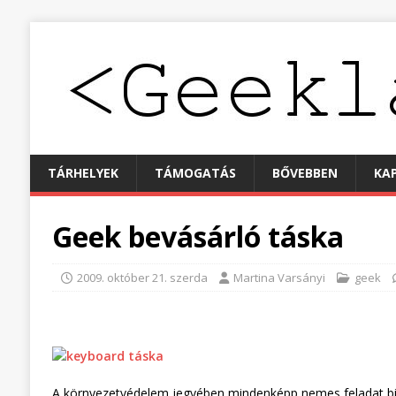
TÁRHELYEK
TÁMOGATÁS
BŐVEBBEN
KA
Geek bevásárló táska
2009. október 21. szerda
Martina Varsányi
geek
A környezetvédelem jegyében mindenképp nemes feladat bille