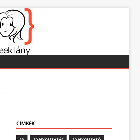
CÍMKÉK
3D
3D NYOMTATÁS
3D NYOMTATÓ