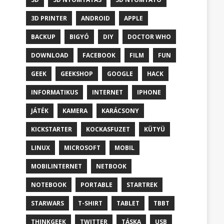
3D PRINTER
ANDROID
APPLE
BACKUP
BIGYÓ
DIY
DOCTOR WHO
DOWNLOAD
FACEBOOK
FILM
FUN
GEEK
GEEKSHOP
GOOGLE
HACK
INFORMATIKUS
INTERNET
IPHONE
JÁTÉK
KAMERA
KARÁCSONY
KICKSTARTER
KOCKASFUZET
KÜTYÜ
LINUX
MICROSOFT
MOBIL
MOBILINTERNET
NETBOOK
NOTEBOOK
PORTABLE
STARTREK
STARWARS
T-SHIRT
TABLET
TBBT
THINKGEEK
TWITTER
TÁSKA
USB