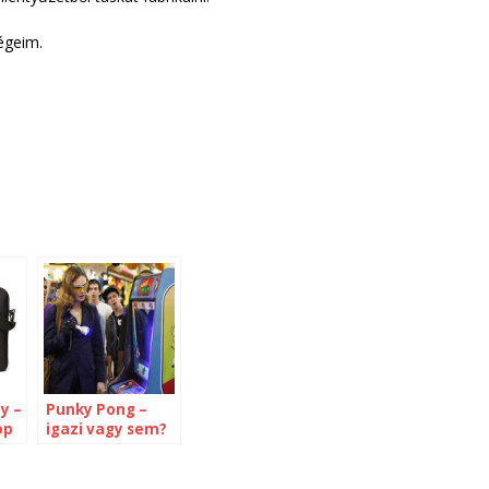
égeim.
y –
Punky Pong –
op
igazi vagy sem?