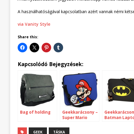
A használhatóságával kapcsolatban azért vannak némi kéts
via Vanity Style
Share this:
Kapcsolódó Bejegyzések:
Bag of holding
Geekkarácsony –
Geekkarácson
Super Mario
Batman Lapt
Laptop Sleeve
Sleeve
GEEK
TÁSKA