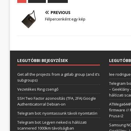
PREVIOUS
Félpercenként egy kép
LEGUTÓBBI BEJEGYZÉSEK
LEGUTÓBB
Get all the projects from a gitlab group (and it’s
lee rodrigue
subgroups)
Telegram bo
Vezetékes Ring csengő
– Geeklány
hálózati sc
SSH Two Factor azonosítás (TFA, 2FA) Google
Authenticatorral Debian-on
ATMega644P 
firmware // 
Telegram bot: nyomtassunk távoli nyomtatón
Prusa i2
Telegram bot: Legyen neked is hálózati
Samsung NC1
scannered 1000km távolságban
Geeklány
-
L