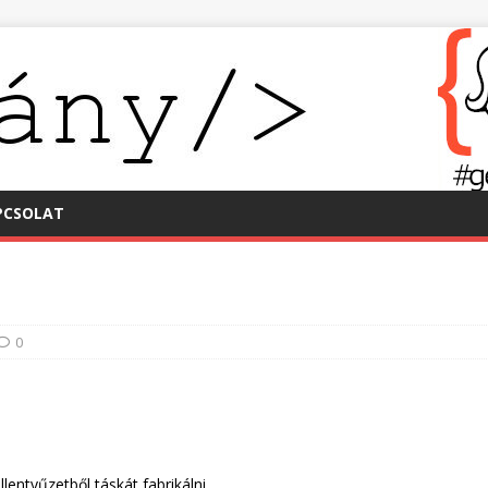
PCSOLAT
0
ntyűzetből táskát fabrikálni.