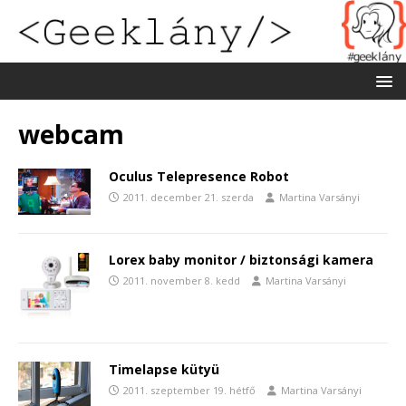
webcam
Oculus Telepresence Robot
2011. december 21. szerda
Martina Varsányi
Lorex baby monitor / biztonsági kamera
2011. november 8. kedd
Martina Varsányi
Timelapse kütyü
2011. szeptember 19. hétfő
Martina Varsányi