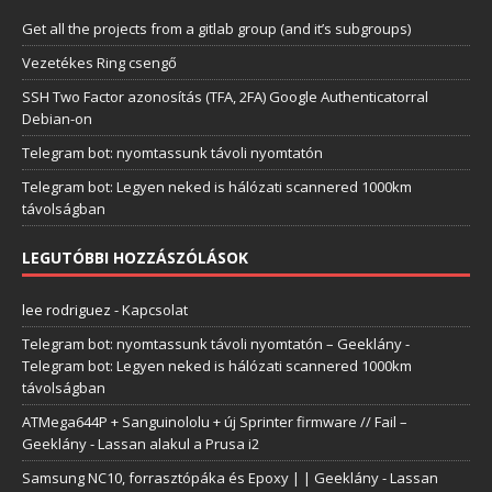
Get all the projects from a gitlab group (and it’s subgroups)
Vezetékes Ring csengő
SSH Two Factor azonosítás (TFA, 2FA) Google Authenticatorral
Debian-on
Telegram bot: nyomtassunk távoli nyomtatón
Telegram bot: Legyen neked is hálózati scannered 1000km
távolságban
LEGUTÓBBI HOZZÁSZÓLÁSOK
lee rodriguez
-
Kapcsolat
Telegram bot: nyomtassunk távoli nyomtatón – Geeklány
-
Telegram bot: Legyen neked is hálózati scannered 1000km
távolságban
ATMega644P + Sanguinololu + új Sprinter firmware // Fail –
Geeklány
-
Lassan alakul a Prusa i2
Samsung NC10, forrasztópáka és Epoxy | | Geeklány
-
Lassan