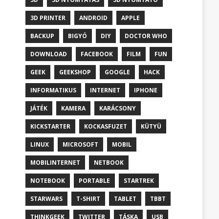
3D PRINTER
ANDROID
APPLE
BACKUP
BIGYÓ
DIY
DOCTOR WHO
DOWNLOAD
FACEBOOK
FILM
FUN
GEEK
GEEKSHOP
GOOGLE
HACK
INFORMATIKUS
INTERNET
IPHONE
JÁTÉK
KAMERA
KARÁCSONY
KICKSTARTER
KOCKASFUZET
KÜTYÜ
LINUX
MICROSOFT
MOBIL
MOBILINTERNET
NETBOOK
NOTEBOOK
PORTABLE
STARTREK
STARWARS
T-SHIRT
TABLET
TBBT
THINKGEEK
TWITTER
TÁSKA
USB