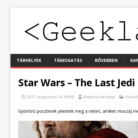
TÁRHELYEK
TÁMOGATÁS
BŐVEBBEN
KA
Star Wars – The Last Jedi
2017. augusztus 14. hétfő
Martina Varsányi
Kockul
Gyönörű poszterek jelentek meg a neten, amiket muszáj 