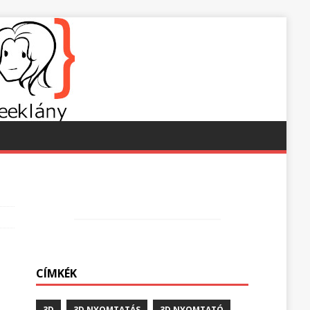
CÍMKÉK
3D
3D NYOMTATÁS
3D NYOMTATÓ