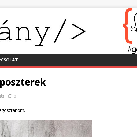
PCSOLAT
 poszterek
ás
0
megosztanom.