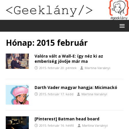
Hónap:
2015 február
Valóra vált a Wall-E: így néz ki az
emberiség jövője már ma
2015. február 20. péntek
Martina Varsányi
Darth Vader magyar hangja: Micimackó
2015. február 17. kedd
Martina Varsányi
[Pinterest] Batman head board
2015. február 16. hétfő
Martina Varsányi