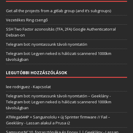
Get all the projects from a gitlab group (and it’s subgroups)
Vezetékes Ring csengő
SSH Two Factor azonosítás (TFA, 2FA) Google Authenticatorral
Debian-on
Telegram bot: nyomtassunk távoli nyomtatón
Telegram bot: Legyen neked is hálózati scannered 1000km
távolságban
LEGUTÓBBI HOZZÁSZÓLÁSOK
lee rodriguez
-
Kapcsolat
Telegram bot: nyomtassunk távoli nyomtatón – Geeklány
-
Telegram bot: Legyen neked is hálózati scannered 1000km
távolságban
ATMega644P + Sanguinololu + új Sprinter firmware // Fail –
Geeklány
-
Lassan alakul a Prusa i2
Samsung NC10, forrasztópáka és Epoxy | | Geeklány
-
Lassan