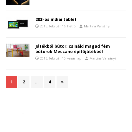
20$-os indiai tablet
2015. február 16. hétfő
Martina Varsányi
Játékból bútor: csináld magad fém
bútorok Meccano építőjátékból
2015. február 15. vasárnap
Martina Varsányi
1
2
…
4
»