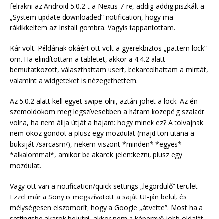
felrakni az Android 5.0.2-t a Nexus 7-re, addig-addig piszkált a
„System update downloaded” notification, hogy ma
ráklikkeltem az Install gombra. Vagyis tappantottam.
Kár volt. Példának okáért ott volt a gyerekbiztos „pattern lock”-
om. Ha elindítottam a tabletet, akkor a 4.4.2 alatt
bemutatkozott, választhattam usert, bekarcolhattam a mintát,
valamint a widgeteket is nézegethettem.
Az 5.0.2 alatt kell egyet swipe-olni, aztán jöhet a lock. Az én
szemöldököm meg legszívesebben a hátam közepéig szaladt
volna, ha nem állja útját a hajam: hogy minek ez? A tolvajnak
nem okoz gondot a plusz egy mozdulat (majd töri utána a
buksiját /sarcasm/), nekem viszont *minden* *egyes*
*alkalommal*, amikor be akarok jelentkezni, plusz egy
mozdulat.
Vagy ott van a notification/quick settings „legördülő” terület.
Ezzel már a Sony is megszívatott a saját UI-ján belül, és
mélységesen elszomorít, hogy a Google „átvette”. Most ha a
settingsbe akarok bejutni, akkor nem a képernyő jobb oldalát