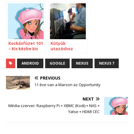
Kockásfüzet 101
Kütyük
– Kis kézbe kis
utazáshoz
tablet
ANDROID
GOOGLE
NEXUS
NEXUS 7
PREVIOUS
11 éve van a Marson az Opportunity
NEXT
Média szerver: Raspberry Pi + XBMC (Kodi) + NAS +
Yatse + HDMI CEC