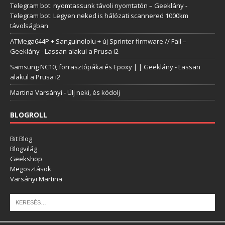
Telegram bot: nyomtassunk távoli nyomtatón – Geeklány
-
Telegram bot: Legyen neked is hálózati scannered 1000km
távolságban
ATMega644P + Sanguinololu + új Sprinter firmware // Fail –
Geeklány
-
Lassan alakul a Prusa i2
Samsung NC10, forrasztópáka és Epoxy | | Geeklány
-
Lassan
alakul a Prusa i2
Martina Varsányi
-
Ülj neki, és kódolj
BLOGROLL
Bit Blog
Blogvilág
Geekshop
Megosztások
Varsányi Martina