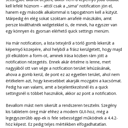
kell lefelé húznom – attól csak a „sima” notification jön el,
hanem egy második alkalommal is tapogatnom kell a kütyüt.
Márpedig én elég sokat szoktam arrafelé mászkálni, amit
persze kiválthatnék widgetekkel is, de minek, ha egyszer van
egy könnyen és gyorsan elérhető quick settings menüm.
Ha már notification, a lista tetejéről a törlő gomb lekerült a
képernyő közepére, ahol helyből a frász kerülgetett, hogy majd
jól elküldöm a form-ot, aminek írása közben rám jött a
notification nézegetés. Ennek akár értelme is lenne, mert
nagyjából ott van vége a notfication terület lehúzásának,
ahova a gomb kerül, de pont ez az egyetlen terület, ahol nem
értékelem azt, hogy kevesebbet akarják mozgatni a kacsómat.
Pedig ha van valami, amit a bejelentkezésnél és a quick
settingsnél is többet használok, akkor az pont a notification.
Bevallom mást nem sikerült a rendszeren tesztelni. Szegény
kis tabletem öreg már ehhez a modern GUI-hoz, még a
legegyszerűbb app-ek is fele sebességgel működnek a 4.4.2-
höz képest. Ez pedig teljes mértékben elfogadhatatlan.