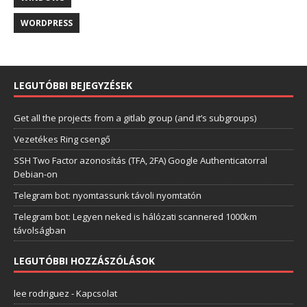
WORDPRESS
LEGUTÓBBI BEJEGYZÉSEK
Get all the projects from a gitlab group (and it’s subgroups)
Vezetékes Ring csengő
SSH Two Factor azonosítás (TFA, 2FA) Google Authenticatorral
Debian-on
Telegram bot: nyomtassunk távoli nyomtatón
Telegram bot: Legyen neked is hálózati scannered 1000km
távolságban
LEGUTÓBBI HOZZÁSZÓLÁSOK
lee rodriguez
-
Kapcsolat