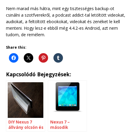
Nem marad más hátra, mint egy tisztességes backup-ot
csinálni a szotfverekről, a podcast addict-tal letöltött videokat,
audiokat, a feltöltött ebookokat, videokat és zenéket le kell
menteni. Hogy lesz-e ebből még 4.4.2-es Android, azt nem
tudom, de remélem.
Share this:
Kapcsolódó Bejegyzések:
DIY Nexus 7
Nexus 7 –
állvány olcsón és
második
könnyen
pillantás