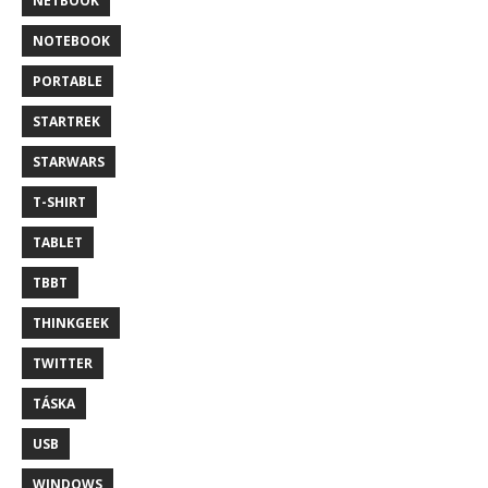
NETBOOK
NOTEBOOK
PORTABLE
STARTREK
STARWARS
T-SHIRT
TABLET
TBBT
THINKGEEK
TWITTER
TÁSKA
USB
WINDOWS